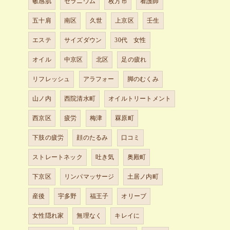
敏感肌
ゼラニウム
枚方市
看護師
五十肩
南区
久世
上京区
壬生
エステ
サイズダウン
30代 女性
オイル
中京区
北区
足の疲れ
リフレッシュ
アラフォー
脚のむくみ
山ノ内
西院清水町
オイルトリートメント
西京区
疲労
梅津
罧原町
下肢の疲労
顔のたるみ
口コミ
ストレートネック
吐き気
奥殿町
下京区
リンパマッサージ
土居ノ内町
産後
宇多野
福王子
オリーブ
女性隠れ家
無理なく
キレイに