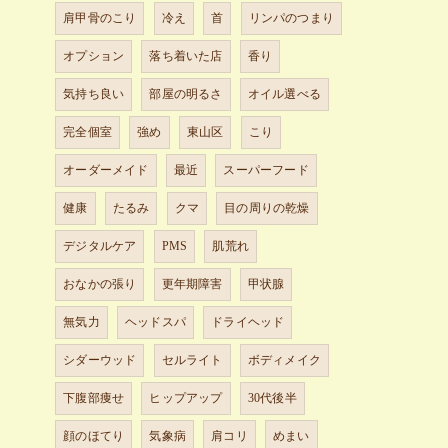
肩甲骨のこり
冷え
首
リンパのつまり
オプション
落ち着いた店
香り
気持ち良い
部屋の明るさ
オイル選べる
完全個室
強め
東山区
こり
オーダーメイド
最近
スーパーフード
健康
たるみ
クマ
目の周りの乾燥
デジタルケア
PMS
肌荒れ
おなかの張り
更年期障害
甲状腺
無気力
ヘッドスパ
ドライヘッド
シダーウッド
セルライト
ボディメイク
下腹部痩せ
ヒップアップ
30代後半
顔のほてり
気象病
肩コリ
めまい