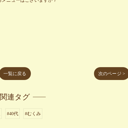
るメニューはございますか？
一覧に戻る
次のページ >
関連タグ
性
#40代
#むくみ