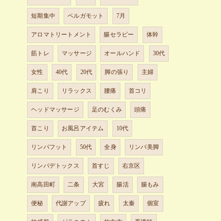
短期集中
ベルガモット
7月
アロマトリートメント
腸セラピー
体幹
筋トレ
マッサージ
オールハンド
30代
女性
40代
20代
脚の張り
主婦
肩こり
リラックス
腰痛
首コリ
ヘッドマッサージ
足のむくみ
頭痛
首こり
お風呂アイテム
10代
リンパフット
50代
全身
リンパ美脚
リンパデトックス
首すじ
右京区
南高田町
二条
大宮
腸活
腸もみ
便秘
代謝アップ
疲れ
太秦
個室