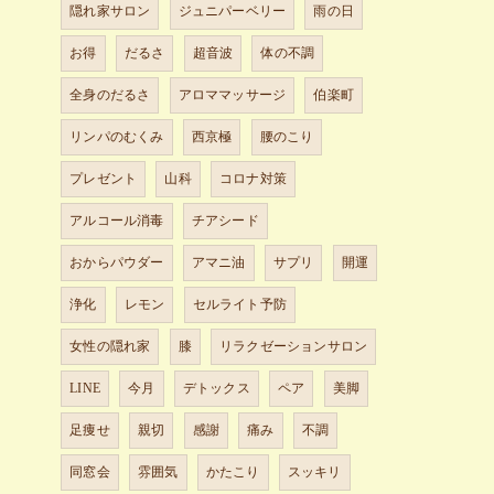
隠れ家サロン
ジュニパーベリー
雨の日
お得
だるさ
超音波
体の不調
全身のだるさ
アロママッサージ
伯楽町
リンパのむくみ
西京極
腰のこり
プレゼント
山科
コロナ対策
アルコール消毒
チアシード
おからパウダー
アマニ油
サプリ
開運
浄化
レモン
セルライト予防
女性の隠れ家
膝
リラクゼーションサロン
LINE
今月
デトックス
ペア
美脚
足痩せ
親切
感謝
痛み
不調
同窓会
雰囲気
かたこり
スッキリ