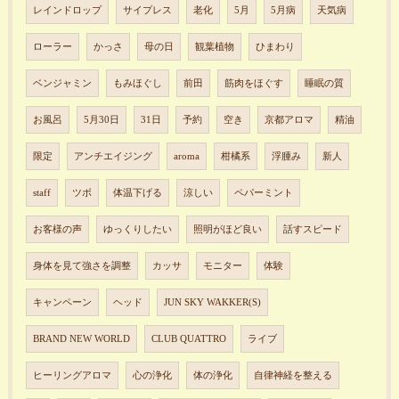
レインドロップ
サイプレス
老化
5月
5月病
天気病
ローラー
かっさ
母の日
観葉植物
ひまわり
ベンジャミン
もみほぐし
前田
筋肉をほぐす
睡眠の質
お風呂
5月30日
31日
予約
空き
京都アロマ
精油
限定
アンチエイジング
aroma
柑橘系
浮腫み
新人
staff
ツボ
体温下げる
涼しい
ペパーミント
お客様の声
ゆっくりしたい
照明がほど良い
話すスピード
身体を見て強さを調整
カッサ
モニター
体験
キャンペーン
ヘッド
JUN SKY WAKKER(S)
BRAND NEW WORLD
CLUB QUATTRO
ライブ
ヒーリングアロマ
心の浄化
体の浄化
自律神経を整える