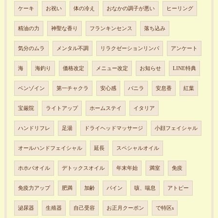
ケーキ
お祝い
体の冷え
おなかの調子が悪い
ヒーリング
精油の力
神聖な香り
フランキンセンス
落ち込み
気分のムラ
メンタル不調
リラクゼーションリンパ
アンケート
海
海釣り
価格改定
メニュー改定
お知らせ
LINE特典
ベンゾイン
第一チャクラ
安心感
バニラ
安息香
紅葉
宝厳院
ライトアップ
ホームステイ
イタリア
ハンドリフレ
足湯
ドライヘッドマッサージ
小顔フェイシャル
オールハンドフェイシャル
延長
スペシャルオイル
ホホバオイル
デトックスオイル
年末年始
満室
免疫
免疫力アップ
肥満
加齢
パイン
咳、喘息
アトピー
泌尿器
生殖器
自己受容
お正月クーポン
で特区s