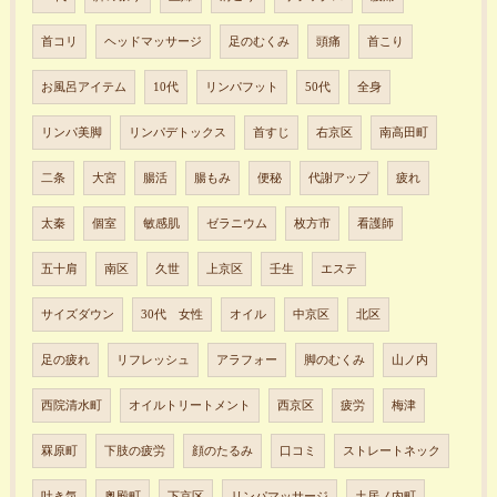
首コリ
ヘッドマッサージ
足のむくみ
頭痛
首こり
お風呂アイテム
10代
リンパフット
50代
全身
リンパ美脚
リンパデトックス
首すじ
右京区
南高田町
二条
大宮
腸活
腸もみ
便秘
代謝アップ
疲れ
太秦
個室
敏感肌
ゼラニウム
枚方市
看護師
五十肩
南区
久世
上京区
壬生
エステ
サイズダウン
30代 女性
オイル
中京区
北区
足の疲れ
リフレッシュ
アラフォー
脚のむくみ
山ノ内
西院清水町
オイルトリートメント
西京区
疲労
梅津
罧原町
下肢の疲労
顔のたるみ
口コミ
ストレートネック
吐き気
奥殿町
下京区
リンパマッサージ
土居ノ内町