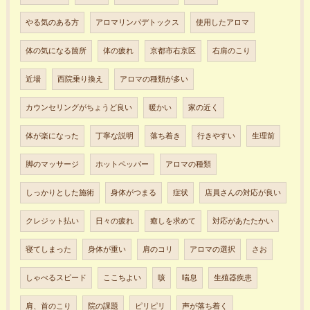
やる気のある方
アロマリンパデトックス
使用したアロマ
体の気になる箇所
体の疲れ
京都市右京区
右肩のこり
近場
西院乗り換え
アロマの種類が多い
カウンセリングがちょうど良い
暖かい
家の近く
体が楽になった
丁寧な説明
落ち着き
行きやすい
生理前
脚のマッサージ
ホットペッパー
アロマの種類
しっかりとした施術
身体がつまる
症状
店員さんの対応が良い
クレジット払い
日々の疲れ
癒しを求めて
対応があたたかい
寝てしまった
身体が重い
肩のコリ
アロマの選択
さお
しゃべるスピード
ここちよい
咳
喘息
生殖器疾患
肩、首のこり
院の課題
ピリピリ
声が落ち着く