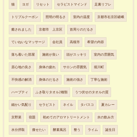
猫
ヨガ
リセット
セラピストマインド
足裏リフレ
トリプルクーポン
照明の明るさ
室内の温度
京都市右京区嵯峨
癒されました
京都市 上京区
首周りのだるさ
ていねいなマッサージ
会社員
高槻市
希望の内容
落ち着いた部屋
施術が良い
頭がスッキリ
室内の雰囲気
居心地の良さ
身体の疲れ
サロンの雰囲気
堀川町
不快感の解消
身体のだるさ
施術の強さ
丁寧な施術
ハーブティ
ふき取りタオル2種類
うつ伏せのタオルの質
細かい気配り
セラピスト
ネイル
タバスコ
夏カレー
京野菜
宿題
初めてのアロマトリートメント
水の飲み方
水分摂取
痩せたい
酵素風呂
整う
ライム
誕生日