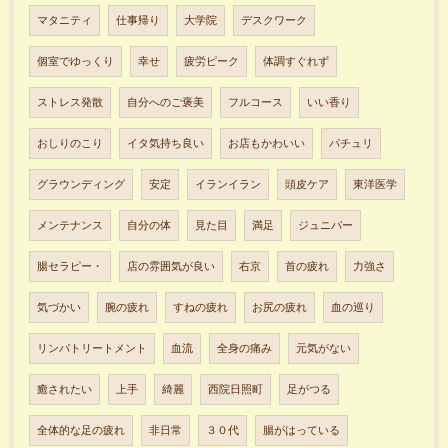
マタニティ
仕事帰り
大学院
デスクワーク
個室でゆっくり
幸せ
疲労ピーク
体調すぐれず
ストレス発散
自分へのご褒美
フルコース
いい香り
おしりのこり
イタ気持ち良い
お店もかわいい
パチュリ
グラウンディング
安定
イランイラン
頭皮ケア
東洋医学
メンテナンス
自分の体
見た目
満足
ジュニパー
腸セラピー・
店の雰囲気が良い
右京
首の疲れ
力強さ
気づかい
腕の疲れ
すねの疲れ
お尻の疲れ
血の巡り
リンパトリートメント
血流
全身の痛み
元気がない
癒されたい
上手
綺麗
西院日照町
足がつる
全体的な足の疲れ
非日常
３０代
腸がはっている