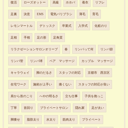
復活
ローズオットー
高級
ホホバ
着衣
リフレ
足裏
決意
EMS
電気バリブラシ
薄毛
育毛
レモンマートル
デトッスク
卒業式
入学式
化粧のり
足相
手相
足の形
足角質
リラクゼーションサロンオリーブ
春
リンパって何
リンパ節
リンパ管
リンパ球
ペア マッサージ
カップル マッサージ
キャラウェイ
脚のだるさ
スタッフの対応
京都市 西京区
在宅ワーク
施術が上手い
痛くない
スタッフの対応が良い
肩から首のこり
へやの明るさ
立ち仕事
子供を抱っこ
丁寧
首回り
プライベートサロン
隠れ家
足が太い
脚痩せ
脂肪太り
水太り
筋肉太り
プライベート