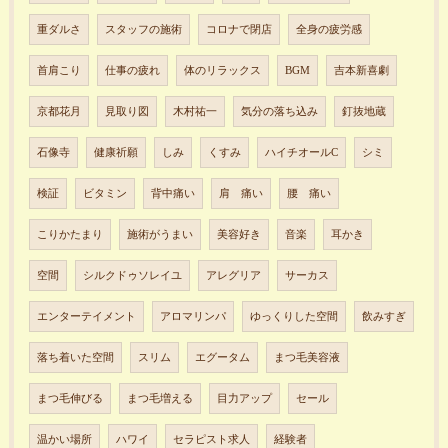
重ダルさ
スタッフの施術
コロナで閉店
全身の疲労感
首肩こり
仕事の疲れ
体のリラックス
BGM
吉本新喜劇
京都花月
見取り図
木村祐一
気分の落ち込み
釘抜地蔵
石像寺
健康祈願
しみ
くすみ
ハイチオールC
シミ
検証
ビタミン
背中痛い
肩 痛い
腰 痛い
こりかたまり
施術がうまい
美容好き
音楽
耳かき
空間
シルクドゥソレイユ
アレグリア
サーカス
エンターテイメント
アロマリンパ
ゆっくりした空間
飲みすぎ
落ち着いた空間
スリム
エグータム
まつ毛美容液
まつ毛伸びる
まつ毛増える
目力アップ
セール
温かい場所
ハワイ
セラピスト求人
経験者