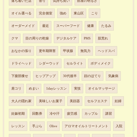
落ち着いた店
香り
気持ち良い
部屋の明るさ
オイル選べる
完全個室
強め
東山区
こり
オーダーメイド
最近
スーパーフード
健康
たるみ
クマ
目の周りの乾燥
デジタルケア
PMS
肌荒れ
おなかの張り
更年期障害
甲状腺
無気力
ヘッドスパ
ドライヘッド
シダーウッド
セルライト
ボディメイク
下腹部痩せ
ヒップアップ
30代後半
顔のほてり
気象病
肩コリ
めまい
1dayレッスン
実技
オイルマッサージ
大人の隠れ家
美味しいお菓子
美顔器
セルフエステ
妊婦
妊娠初期
回数券
冷や汗
疲労感
カップル
講習
レッスン
手ぶら
Olive
アロマオイルトリートメント
入院