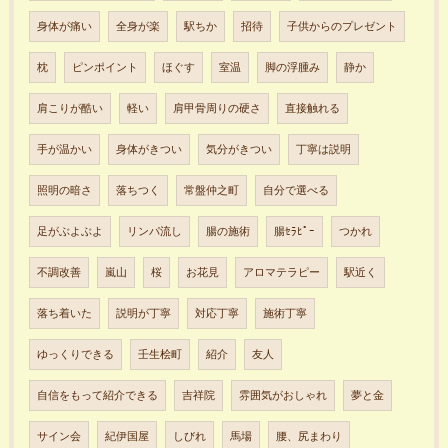
身体が痛い
全身が楽
駅ちか
招待
子供からのプレゼント
枕
ピンポイント
ほぐす
室温
脚の浮腫み
静か
肩こりが酷い
軽い
肩甲骨周りの硬さ
直接触れる
手が温かい
身体がきつい
気分がきつい
丁寧は説明
照明の暗さ
落ちつく
常盤仲之町
自分で選べる
足がぶよぶよ
リンパ流し
腸の施術
腸ｾﾗﾋﾟｰ
つかれ
不調改善
嵐山
桜
お花見
アロマテラピー
駅近く
落ち着いた
説明が丁寧
対応丁寧
施術丁寧
ゆっくりできる
壬生桧町
紹介
友人
自信をもって紹介できる
吉祥院
雰囲気がおしゃれ
夢と金
サイン会
紀伊国屋
しびれ
馬場
腰、尻まわり