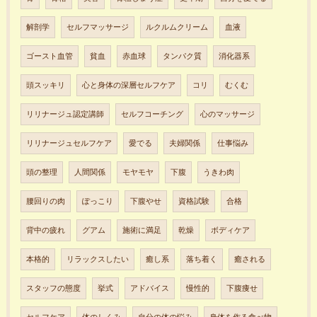
解剖学
セルフマッサージ
ルクルムクリーム
血液
ゴースト血管
貧血
赤血球
タンパク質
消化器系
頭スッキリ
心と身体の深層セルフケア
コリ
むくむ
リリナージュ認定講師
セルフコーチング
心のマッサージ
リリナージュセルフケア
愛でる
夫婦関係
仕事悩み
頭の整理
人間関係
モヤモヤ
下腹
うきわ肉
腰回りの肉
ぽっこり
下腹やせ
資格試験
合格
背中の疲れ
グアム
施術に満足
乾燥
ボディケア
本格的
リラックスしたい
癒し系
落ち着く
癒される
スタッフの態度
挙式
アドバイス
慢性的
下腹痩せ