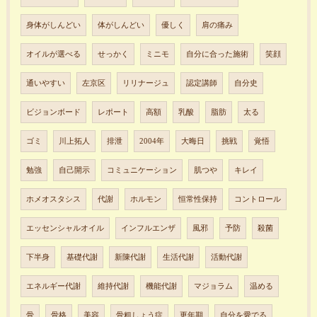
身体がしんどい
体がしんどい
優しく
肩の痛み
オイルが選べる
せっかく
ミニモ
自分に合った施術
笑顔
通いやすい
左京区
リリナージュ
認定講師
自分史
ビジョンボード
レポート
高額
乳酸
脂肪
太る
ゴミ
川上拓人
排泄
2004年
大晦日
挑戦
覚悟
勉強
自己開示
コミュニケーション
肌つや
キレイ
ホメオスタシス
代謝
ホルモン
恒常性保持
コントロール
エッセンシャルオイル
インフルエンザ
風邪
予防
殺菌
下半身
基礎代謝
新陳代謝
生活代謝
活動代謝
エネルギー代謝
維持代謝
機能代謝
マジョラム
温める
骨
骨格
美容
骨粗しょう症
更年期
自分を愛でる