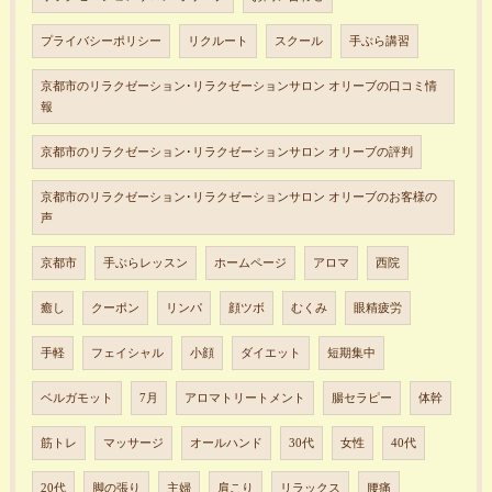
プライバシーポリシー
リクルート
スクール
手ぶら講習
京都市のリラクゼーション･リラクゼーションサロン オリーブの口コミ情
報
京都市のリラクゼーション･リラクゼーションサロン オリーブの評判
京都市のリラクゼーション･リラクゼーションサロン オリーブのお客様の
声
京都市
手ぶらレッスン
ホームページ
アロマ
西院
癒し
クーポン
リンパ
顔ツボ
むくみ
眼精疲労
手軽
フェイシャル
小顔
ダイエット
短期集中
ベルガモット
7月
アロマトリートメント
腸セラピー
体幹
筋トレ
マッサージ
オールハンド
30代
女性
40代
20代
脚の張り
主婦
肩こり
リラックス
腰痛