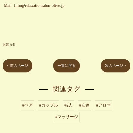
Mail Info@relaxationsalon-olive.jp
お知らせ
< 前のページ
一覧に戻る
次のページ >
関連タグ
#ペア
#カップル
#2人
#友達
#アロマ
#マッサージ