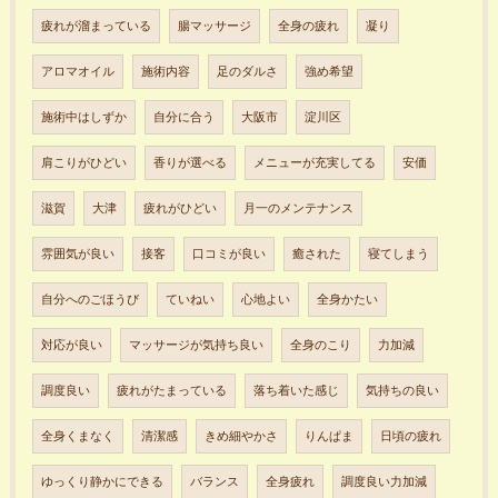
疲れが溜まっている
腸マッサージ
全身の疲れ
凝り
アロマオイル
施術内容
足のダルさ
強め希望
施術中はしずか
自分に合う
大阪市
淀川区
肩こりがひどい
香りが選べる
メニューが充実してる
安価
滋賀
大津
疲れがひどい
月一のメンテナンス
雰囲気が良い
接客
口コミが良い
癒された
寝てしまう
自分へのごほうび
ていねい
心地よい
全身かたい
対応が良い
マッサージが気持ち良い
全身のこり
力加減
調度良い
疲れがたまっている
落ち着いた感じ
気持ちの良い
全身くまなく
清潔感
きめ細やかさ
りんぱま
日頃の疲れ
ゆっくり静かにできる
バランス
全身疲れ
調度良い力加減