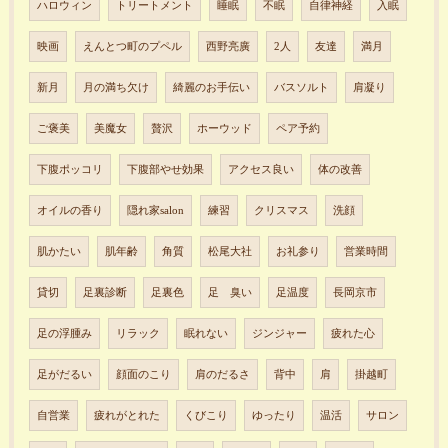
ハロウィン
トリートメント
睡眠
不眠
自律神経
入眠
映画
えんとつ町のプペル
西野亮廣
2人
友達
満月
新月
月の満ち欠け
綺麗のお手伝い
バスソルト
肩凝り
ご褒美
美魔女
贅沢
ホーウッド
ペア予約
下腹ポッコリ
下腹部やせ効果
アクセス良い
体の改善
オイルの香り
隠れ家salon
練習
クリスマス
洗顔
肌かたい
肌年齢
角質
松尾大社
お礼参り
営業時間
貸切
足裏診断
足裏色
足 臭い
足温度
長岡京市
足の浮腫み
リラック
眠れない
ジンジャー
疲れた心
足がだるい
顔面のこり
肩のだるさ
背中
肩
掛越町
自営業
疲れがとれた
くびこり
ゆったり
温活
サロン