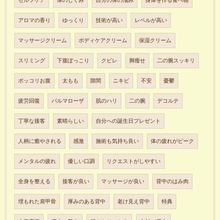
セルフケア
体のしくみ
自分の体の悩み
身体を作る食べ物
アロマの香り
ゆっくり
技術が高い
レベルが高い
マッサージクリーム
ボディケアクリーム
保湿クリーム
スリミング
下腹ぽっこり
クビレ
脚瘦せ
二の腕スッキリ
ポッコリお腹
太もも
隙間
ニキビ
不安
憂鬱
疲労回復
パルマローザ
肌のハリ
二の腕
デコルテ
丁寧な接客
素晴らしい
自分への誕生日プレゼント
人柄に癒やされる
感激
施術も気持ち良い
体の疲れがピーク
メンタルの疲れ
優しい口調
リクエストがしやすい
全身を整える
接客が良い
マッサージが良い
背中のはみ肉
埋もれた肩甲骨
厚みのある背中
老け見え背中
特典