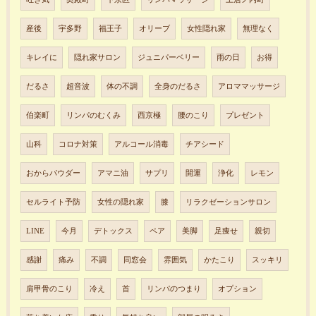
産後
宇多野
福王子
オリーブ
女性隠れ家
無理なく
キレイに
隠れ家サロン
ジュニパーベリー
雨の日
お得
だるさ
超音波
体の不調
全身のだるさ
アロママッサージ
伯楽町
リンパのむくみ
西京極
腰のこり
プレゼント
山科
コロナ対策
アルコール消毒
チアシード
おからパウダー
アマニ油
サプリ
開運
浄化
レモン
セルライト予防
女性の隠れ家
膝
リラクゼーションサロン
LINE
今月
デトックス
ペア
美脚
足痩せ
親切
感謝
痛み
不調
同窓会
雰囲気
かたこり
スッキリ
肩甲骨のこり
冷え
首
リンパのつまり
オプション