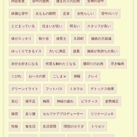
内容変更
背中の贅肉
腰まわりのお肉
女神の背中
綺麗な背中
太ももの隙間
足首
女性らしい
背中のハリ
とどまっている
住まいが近い
明るい
スタッフが良い
体がスッキリ
鞍ケ谷
保育士
久田町
施術の力加減
ゆっくりできるイス
大いに満足
提案
施術が気持ちが良い
自分を好きになる
何度も触れたくなる
腰回りのお肉
浮き輪肉
くびれ
おへその形
こしまｗ
肩幅
クレイ
グリーンイライト
フットバス
ミネラル
デトックス効果
安心
寝不足
梅雨
神経の疲れ
ピラティス
姿勢矯正
猫背
反り腰
セルフケアプロデューサー
リリナージュ®︎
性格
食生活
生活習慣
理想のカラダ
トリセツ