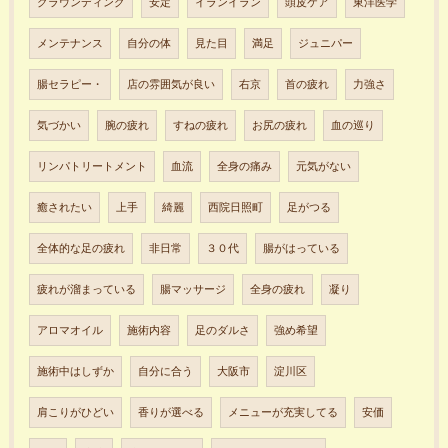
グラウンディング
安定
イランイラン
頭皮ケア
東洋医学
メンテナンス
自分の体
見た目
満足
ジュニパー
腸セラピー・
店の雰囲気が良い
右京
首の疲れ
力強さ
気づかい
腕の疲れ
すねの疲れ
お尻の疲れ
血の巡り
リンパトリートメント
血流
全身の痛み
元気がない
癒されたい
上手
綺麗
西院日照町
足がつる
全体的な足の疲れ
非日常
３０代
腸がはっている
疲れが溜まっている
腸マッサージ
全身の疲れ
凝り
アロマオイル
施術内容
足のダルさ
強め希望
施術中はしずか
自分に合う
大阪市
淀川区
肩こりがひどい
香りが選べる
メニューが充実してる
安価