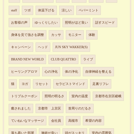
staff
ツボ
体温下げる
涼しい
ペパーミント
お客様の声
ゆっくりしたい
照明がほど良い
話すスピード
身体を見て強さを調整
カッサ
モニター
体験
キャンペーン
ヘッド
JUN SKY WAKKER(S)
BRAND NEW WORLD
CLUB QUATTRO
ライブ
ヒーリングアロマ
心の浄化
体の浄化
自律神経を整える
猫
ヨガ
リセット
セラピストマインド
足裏リフレ
トリプルクーポン
照明の明るさ
室内の温度
京都市右京区嵯峨
癒されました
京都市 上京区
首周りのだるさ
ていねいなマッサージ
会社員
高槻市
希望の内容
落ち着いた部屋
施術が良い
頭がスッキリ
室内の雰囲気