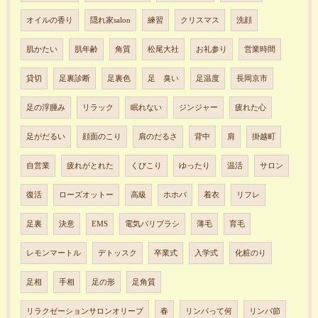
オイルの香り
隠れ家salon
練習
クリスマス
洗顔
肌かたい
肌年齢
角質
松尾大社
お礼参り
営業時間
貸切
足裏診断
足裏色
足 臭い
足温度
長岡京市
足の浮腫み
リラック
眠れない
ジンジャー
疲れた心
足がだるい
顔面のこり
肩のだるさ
背中
肩
掛越町
自営業
疲れがとれた
くびこり
ゆったり
温活
サロン
復活
ローズオットー
高級
ホホバ
着衣
リフレ
足裏
決意
EMS
電気バリブラシ
薄毛
育毛
レモンマートル
デトッスク
卒業式
入学式
化粧のり
足相
手相
足の形
足角質
リラクゼーションサロンオリーブ
春
リンパって何
リンパ節