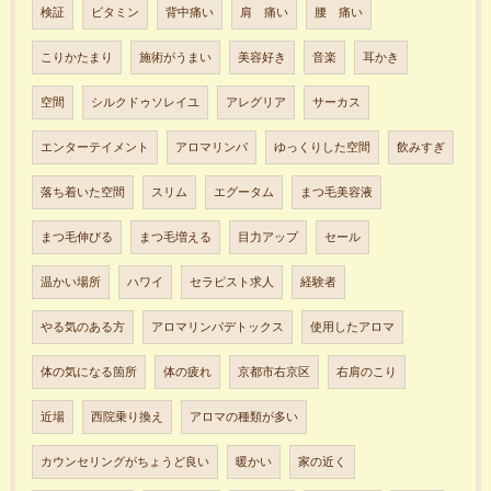
検証
ビタミン
背中痛い
肩 痛い
腰 痛い
こりかたまり
施術がうまい
美容好き
音楽
耳かき
空間
シルクドゥソレイユ
アレグリア
サーカス
エンターテイメント
アロマリンパ
ゆっくりした空間
飲みすぎ
落ち着いた空間
スリム
エグータム
まつ毛美容液
まつ毛伸びる
まつ毛増える
目力アップ
セール
温かい場所
ハワイ
セラピスト求人
経験者
やる気のある方
アロマリンパデトックス
使用したアロマ
体の気になる箇所
体の疲れ
京都市右京区
右肩のこり
近場
西院乗り換え
アロマの種類が多い
カウンセリングがちょうど良い
暖かい
家の近く