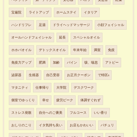
宝厳院
ライトアップ
ホームステイ
イタリア
ハンドリフレ
足湯
ドライヘッドマッサージ
小顔フェイシャル
オールハンドフェイシャル
延長
スペシャルオイル
ホホバオイル
デトックスオイル
年末年始
満室
免疫
免疫力アップ
肥満
加齢
パイン
咳、喘息
アトピー
泌尿器
生殖器
自己受容
お正月クーポン
で特区s
マタニティ
仕事帰り
大学院
デスクワーク
個室でゆっくり
幸せ
疲労ピーク
体調すぐれず
ストレス発散
自分へのご褒美
フルコース
いい香り
おしりのこり
イタ気持ち良い
お店もかわいい
パチュリ