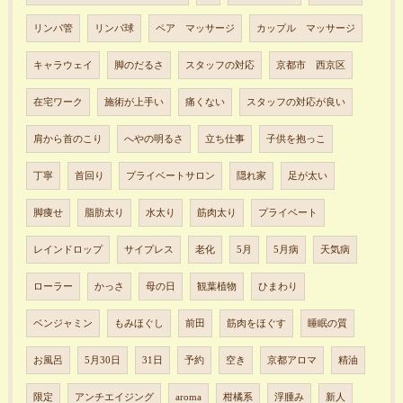
リンパ管
リンパ球
ペア マッサージ
カップル マッサージ
キャラウェイ
脚のだるさ
スタッフの対応
京都市 西京区
在宅ワーク
施術が上手い
痛くない
スタッフの対応が良い
肩から首のこり
へやの明るさ
立ち仕事
子供を抱っこ
丁寧
首回り
プライベートサロン
隠れ家
足が太い
脚痩せ
脂肪太り
水太り
筋肉太り
プライベート
レインドロップ
サイプレス
老化
5月
5月病
天気病
ローラー
かっさ
母の日
観葉植物
ひまわり
ベンジャミン
もみほぐし
前田
筋肉をほぐす
睡眠の質
お風呂
5月30日
31日
予約
空き
京都アロマ
精油
限定
アンチエイジング
aroma
柑橘系
浮腫み
新人