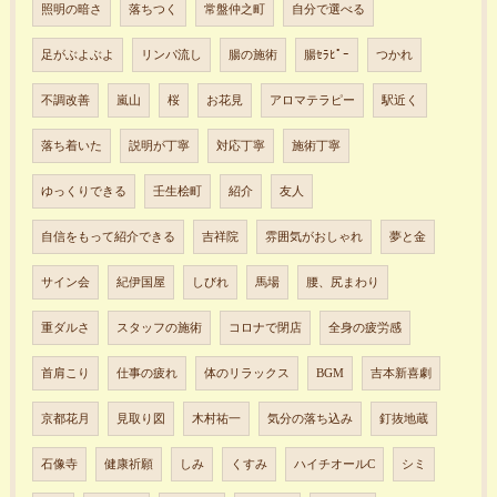
照明の暗さ
落ちつく
常盤仲之町
自分で選べる
足がぶよぶよ
リンパ流し
腸の施術
腸ｾﾗﾋﾟｰ
つかれ
不調改善
嵐山
桜
お花見
アロマテラピー
駅近く
落ち着いた
説明が丁寧
対応丁寧
施術丁寧
ゆっくりできる
壬生桧町
紹介
友人
自信をもって紹介できる
吉祥院
雰囲気がおしゃれ
夢と金
サイン会
紀伊国屋
しびれ
馬場
腰、尻まわり
重ダルさ
スタッフの施術
コロナで閉店
全身の疲労感
首肩こり
仕事の疲れ
体のリラックス
BGM
吉本新喜劇
京都花月
見取り図
木村祐一
気分の落ち込み
釘抜地蔵
石像寺
健康祈願
しみ
くすみ
ハイチオールC
シミ