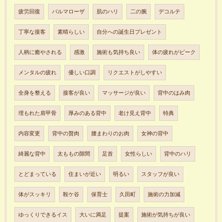
疲労回復
パルマローザ
肌のハリ
二の腕
デコルテ
丁寧な接客
素晴らしい
自分への誕生日プレゼント
人柄に癒やされる
感激
施術も気持ち良い
体の疲れがピーク
メンタルの疲れ
優しい口調
リクエストがしやすい
全身を整える
接客が良い
マッサージが良い
背中のはみ肉
埋もれた肩甲骨
厚みのある背中
老け見え背中
特典
内容変更
背中の贅肉
腰まわりのお肉
女神の背中
綺麗な背中
太ももの隙間
足首
女性らしい
背中のハリ
とどまっている
住まいが近い
明るい
スタッフが良い
体がスッキリ
鞍ケ谷
保育士
久田町
施術の力加減
ゆっくりできるイス
大いに満足
提案
施術が気持ちが良い