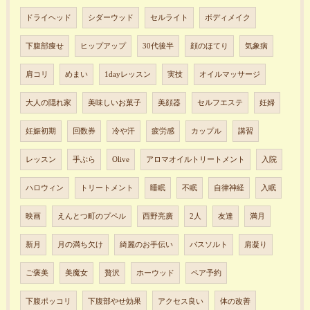
ドライヘッド
シダーウッド
セルライト
ボディメイク
下腹部痩せ
ヒップアップ
30代後半
顔のほてり
気象病
肩コリ
めまい
1dayレッスン
実技
オイルマッサージ
大人の隠れ家
美味しいお菓子
美顔器
セルフエステ
妊婦
妊娠初期
回数券
冷や汗
疲労感
カップル
講習
レッスン
手ぶら
Olive
アロマオイルトリートメント
入院
ハロウィン
トリートメント
睡眠
不眠
自律神経
入眠
映画
えんとつ町のプペル
西野亮廣
2人
友達
満月
新月
月の満ち欠け
綺麗のお手伝い
バスソルト
肩凝り
ご褒美
美魔女
贅沢
ホーウッド
ペア予約
下腹ポッコリ
下腹部やせ効果
アクセス良い
体の改善