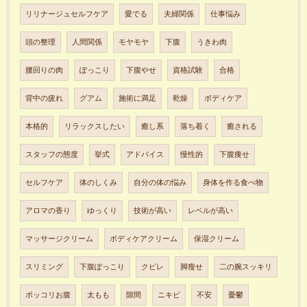
リリナージュセルフケア
愛でる
夫婦関係
仕事悩み
頭の整理
人間関係
モヤモヤ
下腹
うきわ肉
腰回りの肉
ぽっこり
下腹やせ
資格試験
合格
背中の疲れ
グアム
施術に満足
乾燥
ボディケア
本格的
リラックスしたい
癒し系
落ち着く
癒される
スタッフの態度
挙式
アドバイス
慢性的
下腹痩せ
セルフケア
体のしくみ
自分の体の悩み
身体を作る食べ物
アロマの香り
ゆっくり
技術が高い
レベルが高い
マッサージクリーム
ボディケアクリーム
保湿クリーム
スリミング
下腹ぽっこり
クビレ
脚瘦せ
二の腕スッキリ
ポッコリお腹
太もも
隙間
ニキビ
不安
憂鬱