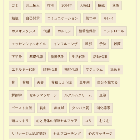
ゴミ
川上拓人
排泄
2004年
大晦日
挑戦
覚悟
勉強
自己開示
コミュニケーション
肌つや
キレイ
ホメオスタシス
代謝
ホルモン
恒常性保持
コントロール
エッセンシャルオイル
インフルエンザ
風邪
予防
殺菌
下半身
基礎代謝
新陳代謝
生活代謝
活動代謝
エネルギー代謝
維持代謝
機能代謝
マジョラム
温める
骨
骨格
美容
骨粗しょう症
更年期
自分を愛でる
解剖学
セルフマッサージ
ルクルムクリーム
血液
ゴースト血管
貧血
赤血球
タンパク質
消化器系
頭スッキリ
心と身体の深層セルフケア
コリ
むくむ
リリナージュ認定講師
セルフコーチング
心のマッサージ