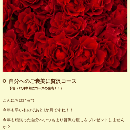
自分へのご褒美に贅沢コース
予告（12月中旬にコースの発表！！）
こんにちは(*'ω'*)
今年も早いものであと1か月ですね！！
今年も頑張った自分へいつもより贅沢な癒しをプレゼントしません
か？