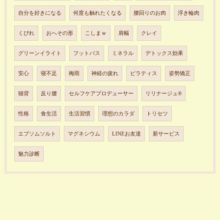
自分を好きになる
何度も触れたくなる
腰回りのお肉
浮き輪肉
くびれ
おへその形
こしまｗ
肩幅
クレイ
グリーンイライト
フットバス
ミネラル
デトックス効果
安心
寝不足
梅雨
神経の疲れ
ピラティス
姿勢矯正
猫背
反り腰
セルフケアプロデューサー
リリナージュ®︎
性格
食生活
生活習慣
理想のカラダ
トリセツ
エプソムソルト
マグネシウム
LINEお友達
新サービス
魅力診断