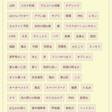
山科
コロナ対策
アルコール消毒
チアシード
おからパウダー
アマニ油
サプリ
開運
浄化
レモン
セルライト予防
女性の隠れ家
膝
リラクゼーションサロン
LINE
今月
デトックス
ペア
美脚
足痩せ
親切
感謝
痛み
不調
同窓会
雰囲気
かたこり
スッキリ
肩甲骨のこり
冷え
首
リンパのつまり
オプション
落ち着いた店
香り
気持ち良い
部屋の明るさ
オイル選べる
完全個室
強め
東山区
こり
オーダーメイド
最近
スーパーフード
健康
たるみ
クマ
目の周りの乾燥
デジタルケア
PMS
肌荒れ
おなかの張り
更年期障害
甲状腺
無気力
ヘッドスパ