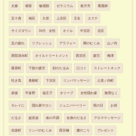
太秦
個室
敏感肌
ゼラニウム
枚方市
看護師
五十肩
南区
久世
上京区
壬生
エステ
サイズダウン
30代 女性
オイル
中京区
北区
足の疲れ
リフレッシュ
アラフォー
脚のむくみ
山ノ内
西院清水町
オイルトリートメント
西京区
疲労
梅津
罧原町
下肢の疲労
顔のたるみ
口コミ
ストレートネック
吐き気
奥殿町
下京区
リンパマッサージ
土居ノ内町
産後
宇多野
福王子
オリーブ
女性隠れ家
無理なく
キレイに
隠れ家サロン
ジュニパーベリー
雨の日
お得
だるさ
超音波
体の不調
全身のだるさ
アロママッサージ
伯楽町
リンパのむくみ
西京極
腰のこり
プレゼント