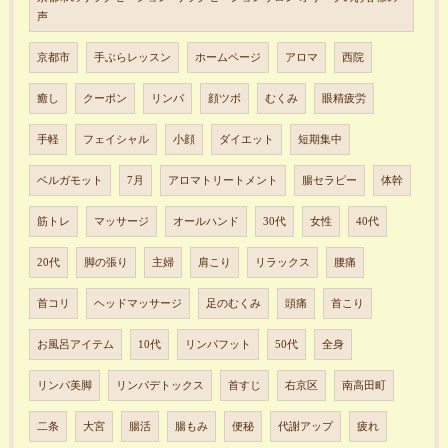
声
京都市
手ぶらレッスン
ホームページ
アロマ
西院
癒し
クーポン
リンパ
顔ツボ
むくみ
眼精疲労
手軽
フェイシャル
小顔
ダイエット
短期集中
ベルガモット
7月
アロマトリートメント
腸セラピー
体幹
筋トレ
マッサージ
オールハンド
30代
女性
40代
20代
脚の張り
主婦
肩こり
リラックス
腰痛
首コリ
ヘッドマッサージ
足のむくみ
頭痛
首こり
お風呂アイテム
10代
リンパフット
50代
全身
リンパ美脚
リンパデトックス
首すじ
右京区
南高田町
二条
大宮
腸活
腸もみ
便秘
代謝アップ
疲れ