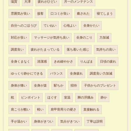
滋賀
大津
疲れがひどい
月一のメンテナンス
雰囲気が良い
接客
口コミが良い
癒された
寝てしまう
自分へのごほうび
ていねい
心地よい
全身かたい
対応が良い
マッサージが気持ち良い
全身のこり
力加減
調度良い
疲れがたまっている
落ち着いた感じ
気持ちの良い
全身くまなく
清潔感
きめ細やかさ
りんぱま
日頃の疲れ
ゆっくり静かにできる
バランス
全身疲れ
調度良い力加減
身体が痛い
全身が楽
駅ちか
招待
子供からのプレゼント
枕
ピンポイント
ほぐす
室温
脚の浮腫み
静か
肩こりが酷い
軽い
肩甲骨周りの硬さ
直接触れる
手が温かい
身体がきつい
気分がきつい
丁寧は説明