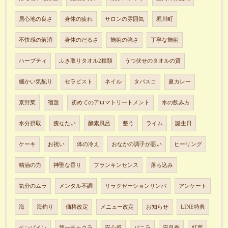
居心地の良さ
身体の疲れ
サロンの雰囲気
堀川町
不快感の解消
身体のだるさ
施術の強さ
丁寧な施術
ハーブティ
ふき取りタオル2種類
うつ伏せのタオルの質
細かい気配り
セラピスト
ネイル
タバスコ
夏カレー
京野菜
宿題
初めてのアロマトリートメント
水の飲み方
水分摂取
痩せたい
酵素風呂
整う
ライム
誕生日
ケーキ
お祝い
体の冷え
おなかの調子が悪い
ヒーリング
精油の力
神聖な香り
フランキンセンス
落ち込み
気分のムラ
メンタル不調
リラクゼーションリンパ
アンケート
海
海釣り
価格改定
メニュー改定
お知らせ
LINE特典
ベンゾイン
第一チャクラ
安心感
バニラ
安息香
紅葉