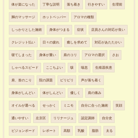
体が楽になった
丁寧な説明
落ち着き
行きやすい
生理前
脚のマッサージ
ホットペッパー
アロマの種類
しっかりとした施術
身体がつまる
症状
店員さんの対応が良い
クレジット払い
日々の疲れ
癒しを求めて
対応があたたかい
寝てしまった
身体が重い
肩のコリ
アロマの選択
さお
しゃべるスピード
ここちよい
咳
喘息
生殖器疾患
肩、首のこり
院の課題
ピリピリ
声が落ち着く
身体がしんどい
体がしんどい
優しく
肩の痛み
オイルが選べる
せっかく
ミニモ
自分に合った施術
笑顔
通いやすい
左京区
リリナージュ
認定講師
自分史
ビジョンボード
レポート
高額
乳酸
脂肪
太る