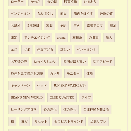
ローラー
かっさ
母の日
観葉植物
ひまわり
ベンジャミン
もみほぐし
前田
筋肉をほぐす
睡眠の質
お風呂
5月30日
31日
予約
空き
京都アロマ
精油
限定
アンチエイジング
aroma
柑橘系
浮腫み
新人
staff
ツボ
体温下げる
涼しい
ペパーミント
お客様の声
ゆっくりしたい
照明がほど良い
話すスピード
身体を見て強さを調整
カッサ
モニター
体験
キャンペーン
ヘッド
JUN SKY WAKKER(S)
BRAND NEW WORLD
CLUB QUATTRO
ライブ
ヒーリングアロマ
心の浄化
体の浄化
自律神経を整える
猫
ヨガ
リセット
セラピストマインド
足裏リフレ