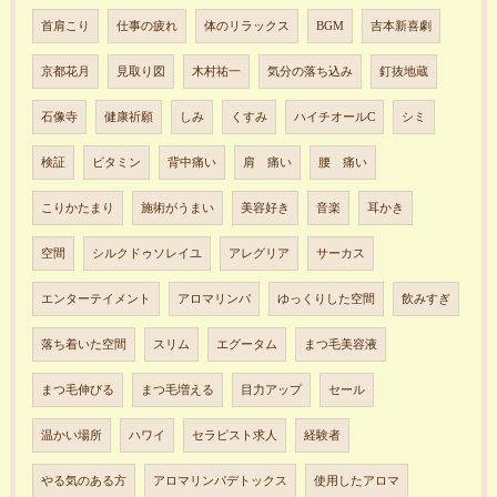
首肩こり
仕事の疲れ
体のリラックス
BGM
吉本新喜劇
京都花月
見取り図
木村祐一
気分の落ち込み
釘抜地蔵
石像寺
健康祈願
しみ
くすみ
ハイチオールC
シミ
検証
ビタミン
背中痛い
肩 痛い
腰 痛い
こりかたまり
施術がうまい
美容好き
音楽
耳かき
空間
シルクドゥソレイユ
アレグリア
サーカス
エンターテイメント
アロマリンパ
ゆっくりした空間
飲みすぎ
落ち着いた空間
スリム
エグータム
まつ毛美容液
まつ毛伸びる
まつ毛増える
目力アップ
セール
温かい場所
ハワイ
セラピスト求人
経験者
やる気のある方
アロマリンパデトックス
使用したアロマ