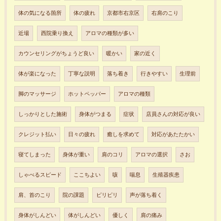
体の気になる箇所
体の疲れ
京都市右京区
右肩のこり
近場
西院乗り換え
アロマの種類が多い
カウンセリングがちょうど良い
暖かい
家の近く
体が楽になった
丁寧な説明
落ち着き
行きやすい
生理前
脚のマッサージ
ホットペッパー
アロマの種類
しっかりとした施術
身体がつまる
症状
店員さんの対応が良い
クレジット払い
日々の疲れ
癒しを求めて
対応があたたかい
寝てしまった
身体が重い
肩のコリ
アロマの選択
さお
しゃべるスピード
ここちよい
咳
喘息
生殖器疾患
肩、首のこり
院の課題
ピリピリ
声が落ち着く
身体がしんどい
体がしんどい
優しく
肩の痛み