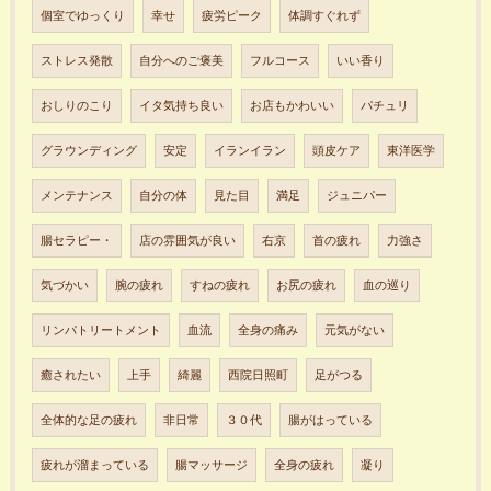
個室でゆっくり
幸せ
疲労ピーク
体調すぐれず
ストレス発散
自分へのご褒美
フルコース
いい香り
おしりのこり
イタ気持ち良い
お店もかわいい
パチュリ
グラウンディング
安定
イランイラン
頭皮ケア
東洋医学
メンテナンス
自分の体
見た目
満足
ジュニパー
腸セラピー・
店の雰囲気が良い
右京
首の疲れ
力強さ
気づかい
腕の疲れ
すねの疲れ
お尻の疲れ
血の巡り
リンパトリートメント
血流
全身の痛み
元気がない
癒されたい
上手
綺麗
西院日照町
足がつる
全体的な足の疲れ
非日常
３０代
腸がはっている
疲れが溜まっている
腸マッサージ
全身の疲れ
凝り