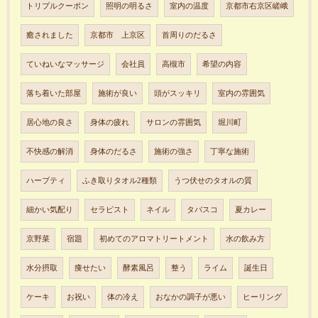
トリプルクーポン
照明の明るさ
室内の温度
京都市右京区嵯峨
癒されました
京都市 上京区
首周りのだるさ
ていねいなマッサージ
会社員
高槻市
希望の内容
落ち着いた部屋
施術が良い
頭がスッキリ
室内の雰囲気
居心地の良さ
身体の疲れ
サロンの雰囲気
堀川町
不快感の解消
身体のだるさ
施術の強さ
丁寧な施術
ハーブティ
ふき取りタオル2種類
うつ伏せのタオルの質
細かい気配り
セラピスト
ネイル
タバスコ
夏カレー
京野菜
宿題
初めてのアロマトリートメント
水の飲み方
水分摂取
痩せたい
酵素風呂
整う
ライム
誕生日
ケーキ
お祝い
体の冷え
おなかの調子が悪い
ヒーリング