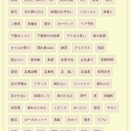
新月
月の満ち欠け
綺麗のお手伝い
バスソルト
肩凝り
ご褒美
美魔女
贅沢
ホーウッド
ペア予約
下腹ポッコリ
下腹部やせ効果
アクセス良い
体の改善
オイルの香り
隠れ家salon
練習
クリスマス
洗顔
肌かたい
肌年齢
角質
松尾大社
お礼参り
営業時間
貸切
足裏診断
足裏色
足 臭い
足温度
長岡京市
足の浮腫み
リラック
眠れない
ジンジャー
疲れた心
足がだるい
顔面のこり
肩のだるさ
背中
肩
掛越町
自営業
疲れがとれた
くびこり
ゆったり
温活
サロン
復活
ローズオットー
高級
ホホバ
着衣
リフレ