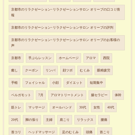
京都市のリラクゼーション･リラクゼーションサロン オリーブの口コミ情
報
京都市のリラクゼーション･リラクゼーションサロン オリーブの評判
京都市のリラクゼーション･リラクゼーションサロン オリーブのお客様の
声
京都市
手ぶらレッスン
ホームページ
アロマ
西院
癒し
クーポン
リンパ
顔ツボ
むくみ
眼精疲労
手軽
フェイシャル
小顔
ダイエット
短期集中
ベルガモット
7月
アロマトリートメント
腸セラピー
体幹
筋トレ
マッサージ
オールハンド
30代
女性
40代
20代
脚の張り
主婦
肩こり
リラックス
腰痛
首コリ
ヘッドマッサージ
足のむくみ
頭痛
首こり