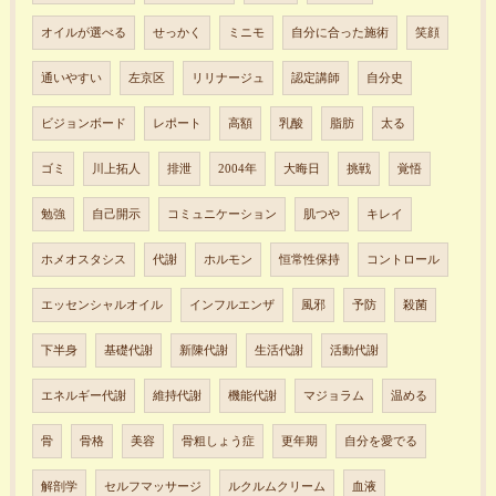
オイルが選べる
せっかく
ミニモ
自分に合った施術
笑顔
通いやすい
左京区
リリナージュ
認定講師
自分史
ビジョンボード
レポート
高額
乳酸
脂肪
太る
ゴミ
川上拓人
排泄
2004年
大晦日
挑戦
覚悟
勉強
自己開示
コミュニケーション
肌つや
キレイ
ホメオスタシス
代謝
ホルモン
恒常性保持
コントロール
エッセンシャルオイル
インフルエンザ
風邪
予防
殺菌
下半身
基礎代謝
新陳代謝
生活代謝
活動代謝
エネルギー代謝
維持代謝
機能代謝
マジョラム
温める
骨
骨格
美容
骨粗しょう症
更年期
自分を愛でる
解剖学
セルフマッサージ
ルクルムクリーム
血液