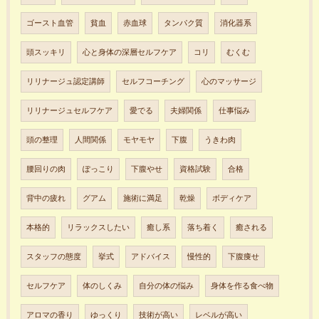
ゴースト血管
貧血
赤血球
タンパク質
消化器系
頭スッキリ
心と身体の深層セルフケア
コリ
むくむ
リリナージュ認定講師
セルフコーチング
心のマッサージ
リリナージュセルフケア
愛でる
夫婦関係
仕事悩み
頭の整理
人間関係
モヤモヤ
下腹
うきわ肉
腰回りの肉
ぽっこり
下腹やせ
資格試験
合格
背中の疲れ
グアム
施術に満足
乾燥
ボディケア
本格的
リラックスしたい
癒し系
落ち着く
癒される
スタッフの態度
挙式
アドバイス
慢性的
下腹痩せ
セルフケア
体のしくみ
自分の体の悩み
身体を作る食べ物
アロマの香り
ゆっくり
技術が高い
レベルが高い