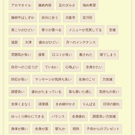
アロマオイル
施術内容
足のダルさ
強め希望
施術中はしずか
自分に合う
大阪市
淀川区
肩こりがひどい
香りが選べる
メニューが充実してる
安価
滋賀
大津
疲れがひどい
月一のメンテナンス
雰囲気が良い
接客
口コミが良い
癒された
寝てしまう
自分へのごほうび
ていねい
心地よい
全身かたい
対応が良い
マッサージが気持ち良い
全身のこり
力加減
調度良い
疲れがたまっている
落ち着いた感じ
気持ちの良い
全身くまなく
清潔感
きめ細やかさ
りんぱま
日頃の疲れ
ゆっくり静かにできる
バランス
全身疲れ
調度良い力加減
身体が痛い
全身が楽
駅ちか
招待
子供からのプレゼント