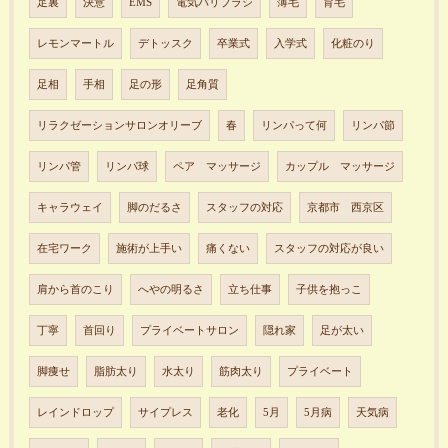
足裏
決意
EMS
電気バリブラシ
薄毛
育毛
レモンマートル
デトッスク
卒業式
入学式
化粧のり
足相
手相
足の形
足角質
リラクゼーションサロンオリーブ
春
リンパって何
リンパ節
リンパ管
リンパ球
ペア マッサージ
カップル マッサージ
キャラウェイ
脚のだるさ
スタッフの対応
京都市 西京区
在宅ワーク
施術が上手い
痛くない
スタッフの対応が良い
肩から首のこり
へやの明るさ
立ち仕事
子供を抱っこ
丁寧
首回り
プライベートサロン
隠れ家
足が太い
脚痩せ
脂肪太り
水太り
筋肉太り
プライベート
レインドロップ
サイプレス
老化
5月
5月病
天気病