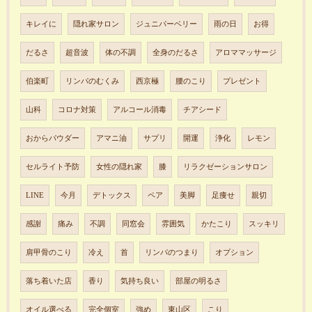
キレイに
隠れ家サロン
ジュニパーベリー
雨の日
お得
だるさ
超音波
体の不調
全身のだるさ
アロママッサージ
伯楽町
リンパのむくみ
西京極
腰のこり
プレゼント
山科
コロナ対策
アルコール消毒
チアシード
おからパウダー
アマニ油
サプリ
開運
浄化
レモン
セルライト予防
女性の隠れ家
膝
リラクゼーションサロン
LINE
今月
デトックス
ペア
美脚
足痩せ
親切
感謝
痛み
不調
同窓会
雰囲気
かたこり
スッキリ
肩甲骨のこり
冷え
首
リンパのつまり
オプション
落ち着いた店
香り
気持ち良い
部屋の明るさ
オイル選べる
完全個室
強め
東山区
こり