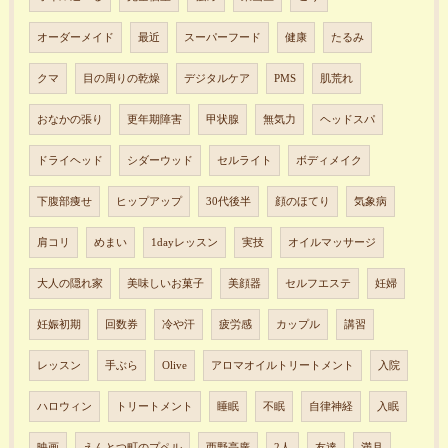
オーダーメイド
最近
スーパーフード
健康
たるみ
クマ
目の周りの乾燥
デジタルケア
PMS
肌荒れ
おなかの張り
更年期障害
甲状腺
無気力
ヘッドスパ
ドライヘッド
シダーウッド
セルライト
ボディメイク
下腹部痩せ
ヒップアップ
30代後半
顔のほてり
気象病
肩コリ
めまい
1dayレッスン
実技
オイルマッサージ
大人の隠れ家
美味しいお菓子
美顔器
セルフエステ
妊婦
妊娠初期
回数券
冷や汗
疲労感
カップル
講習
レッスン
手ぶら
Olive
アロマオイルトリートメント
入院
ハロウィン
トリートメント
睡眠
不眠
自律神経
入眠
映画
えんとつ町のプペル
西野亮廣
2人
友達
満月