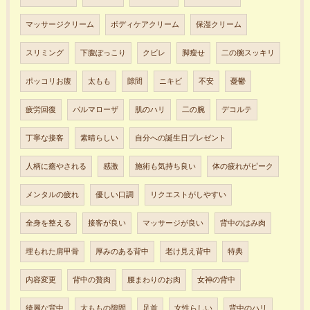
マッサージクリーム
ボディケアクリーム
保湿クリーム
スリミング
下腹ぽっこり
クビレ
脚瘦せ
二の腕スッキリ
ポッコリお腹
太もも
隙間
ニキビ
不安
憂鬱
疲労回復
パルマローザ
肌のハリ
二の腕
デコルテ
丁寧な接客
素晴らしい
自分への誕生日プレゼント
人柄に癒やされる
感激
施術も気持ち良い
体の疲れがピーク
メンタルの疲れ
優しい口調
リクエストがしやすい
全身を整える
接客が良い
マッサージが良い
背中のはみ肉
埋もれた肩甲骨
厚みのある背中
老け見え背中
特典
内容変更
背中の贅肉
腰まわりのお肉
女神の背中
綺麗な背中
太ももの隙間
足首
女性らしい
背中のハリ