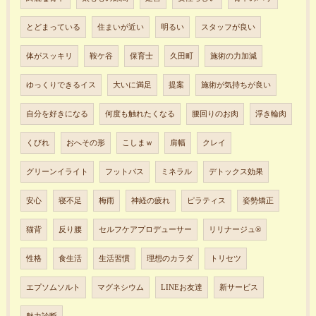
とどまっている
住まいが近い
明るい
スタッフが良い
体がスッキリ
鞍ケ谷
保育士
久田町
施術の力加減
ゆっくりできるイス
大いに満足
提案
施術が気持ちが良い
自分を好きになる
何度も触れたくなる
腰回りのお肉
浮き輪肉
くびれ
おへその形
こしまｗ
肩幅
クレイ
グリーンイライト
フットバス
ミネラル
デトックス効果
安心
寝不足
梅雨
神経の疲れ
ピラティス
姿勢矯正
猫背
反り腰
セルフケアプロデューサー
リリナージュ®︎
性格
食生活
生活習慣
理想のカラダ
トリセツ
エプソムソルト
マグネシウム
LINEお友達
新サービス