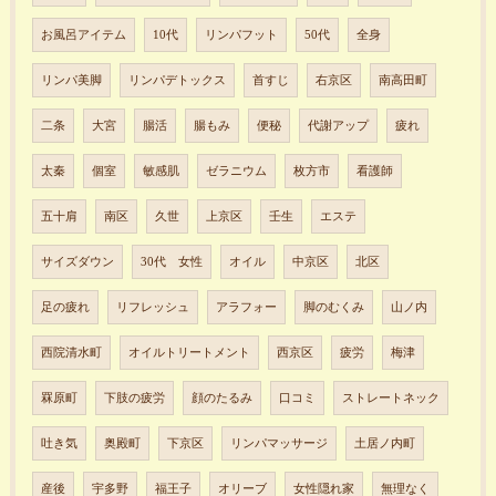
お風呂アイテム
10代
リンパフット
50代
全身
リンパ美脚
リンパデトックス
首すじ
右京区
南高田町
二条
大宮
腸活
腸もみ
便秘
代謝アップ
疲れ
太秦
個室
敏感肌
ゼラニウム
枚方市
看護師
五十肩
南区
久世
上京区
壬生
エステ
サイズダウン
30代 女性
オイル
中京区
北区
足の疲れ
リフレッシュ
アラフォー
脚のむくみ
山ノ内
西院清水町
オイルトリートメント
西京区
疲労
梅津
罧原町
下肢の疲労
顔のたるみ
口コミ
ストレートネック
吐き気
奥殿町
下京区
リンパマッサージ
土居ノ内町
産後
宇多野
福王子
オリーブ
女性隠れ家
無理なく