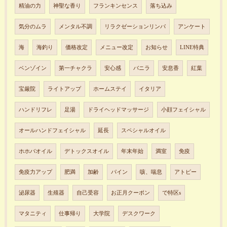
精油の力
神聖な香り
フランキンセンス
落ち込み
気分のムラ
メンタル不調
リラクゼーションリンパ
アンケート
海
海釣り
価格改定
メニュー改定
お知らせ
LINE特典
ベンゾイン
第一チャクラ
安心感
バニラ
安息香
紅葉
宝厳院
ライトアップ
ホームステイ
イタリア
ハンドリフレ
足湯
ドライヘッドマッサージ
小顔フェイシャル
オールハンドフェイシャル
延長
スペシャルオイル
ホホバオイル
デトックスオイル
年末年始
満室
免疫
免疫力アップ
肥満
加齢
パイン
咳、喘息
アトピー
泌尿器
生殖器
自己受容
お正月クーポン
で特区s
マタニティ
仕事帰り
大学院
デスクワーク