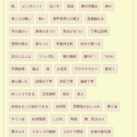
枕
ピンポイント
ほぐす
室温
脚の浮腫み
静か
肩こりが酷い
軽い
肩甲骨周りの硬さ
直接触れる
手が温かい
身体がきつい
気分がきつい
丁寧は説明
照明の暗さ
落ちつく
常盤仲之町
自分で選べる
足がぶよぶよ
リンパ流し
腸の施術
腸ｾﾗﾋﾟｰ
つかれ
不調改善
嵐山
桜
お花見
アロマテラピー
駅近く
落ち着いた
説明が丁寧
対応丁寧
施術丁寧
ゆっくりできる
壬生桧町
紹介
友人
自信をもって紹介できる
吉祥院
雰囲気がおしゃれ
夢と金
サイン会
紀伊国屋
しびれ
馬場
腰、尻まわり
重ダルさ
スタッフの施術
コロナで閉店
全身の疲労感