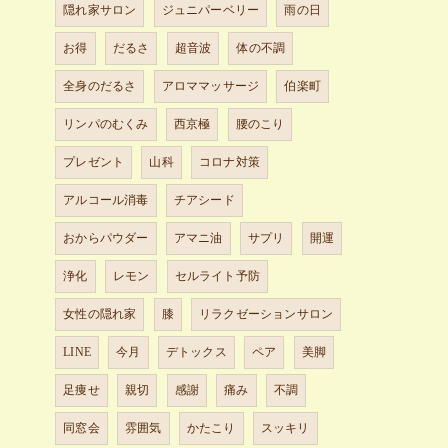
隠れ家サロン
ジュニパーベリー
雨の日
お得
だるさ
超音波
体の不調
全身のだるさ
アロママッサージ
伯楽町
リンパのむくみ
西京極
腰のこり
プレゼント
山科
コロナ対策
アルコール消毒
チアシード
おからパウダー
アマニ油
サプリ
開運
浄化
レモン
セルライト予防
女性の隠れ家
膝
リラクゼーションサロン
LINE
今月
デトックス
ペア
美脚
足痩せ
親切
感謝
痛み
不調
同窓会
雰囲気
かたこり
スッキリ