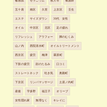
敏感肌
ゼラニウム
枚方市
看護師
五十肩
南区
久世
上京区
壬生
エステ
サイズダウン
30代 女性
オイル
中京区
北区
足の疲れ
リフレッシュ
アラフォー
脚のむくみ
山ノ内
西院清水町
オイルトリートメント
西京区
疲労
梅津
罧原町
下肢の疲労
顔のたるみ
口コミ
ストレートネック
吐き気
奥殿町
下京区
リンパマッサージ
土居ノ内町
産後
宇多野
福王子
オリーブ
女性隠れ家
無理なく
キレイに