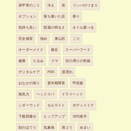
肩甲骨のこり
冷え
首
リンパのつまり
オプション
落ち着いた店
香り
気持ち良い
部屋の明るさ
オイル選べる
完全個室
強め
東山区
こり
オーダーメイド
最近
スーパーフード
健康
たるみ
クマ
目の周りの乾燥
デジタルケア
PMS
肌荒れ
おなかの張り
更年期障害
甲状腺
無気力
ヘッドスパ
ドライヘッド
シダーウッド
セルライト
ボディメイク
下腹部痩せ
ヒップアップ
30代後半
顔のほてり
気象病
肩コリ
めまい