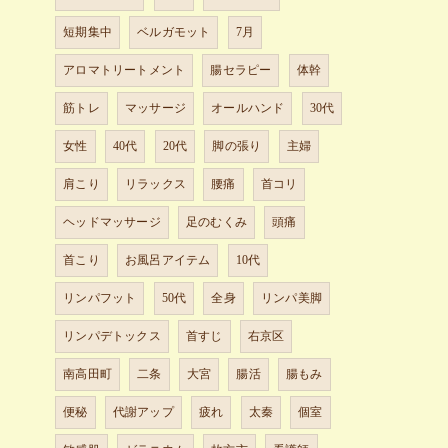
短期集中
ベルガモット
7月
アロマトリートメント
腸セラピー
体幹
筋トレ
マッサージ
オールハンド
30代
女性
40代
20代
脚の張り
主婦
肩こり
リラックス
腰痛
首コリ
ヘッドマッサージ
足のむくみ
頭痛
首こり
お風呂アイテム
10代
リンパフット
50代
全身
リンパ美脚
リンパデトックス
首すじ
右京区
南高田町
二条
大宮
腸活
腸もみ
便秘
代謝アップ
疲れ
太秦
個室