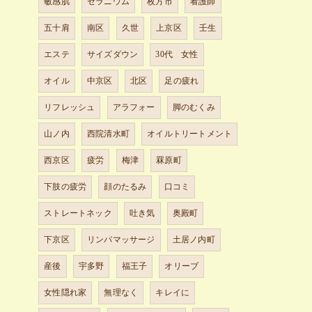
敏感肌
ゼラニウム
枚方市
看護師
五十肩
南区
久世
上京区
壬生
エステ
サイズダウン
30代 女性
オイル
中京区
北区
足の疲れ
リフレッシュ
アラフォー
脚のむくみ
山ノ内
西院清水町
オイルトリートメント
西京区
疲労
梅津
罧原町
下肢の疲労
顔のたるみ
口コミ
ストレートネック
吐き気
奥殿町
下京区
リンパマッサージ
土居ノ内町
産後
宇多野
福王子
オリーブ
女性隠れ家
無理なく
キレイに