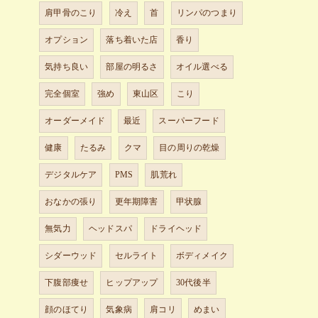
肩甲骨のこり
冷え
首
リンパのつまり
オプション
落ち着いた店
香り
気持ち良い
部屋の明るさ
オイル選べる
完全個室
強め
東山区
こり
オーダーメイド
最近
スーパーフード
健康
たるみ
クマ
目の周りの乾燥
デジタルケア
PMS
肌荒れ
おなかの張り
更年期障害
甲状腺
無気力
ヘッドスパ
ドライヘッド
シダーウッド
セルライト
ボディメイク
下腹部痩せ
ヒップアップ
30代後半
顔のほてり
気象病
肩コリ
めまい