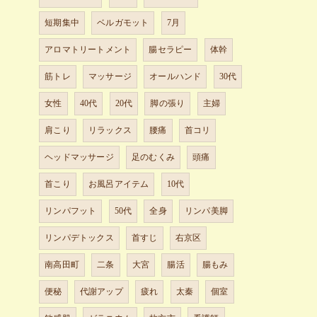
短期集中
ベルガモット
7月
アロマトリートメント
腸セラピー
体幹
筋トレ
マッサージ
オールハンド
30代
女性
40代
20代
脚の張り
主婦
肩こり
リラックス
腰痛
首コリ
ヘッドマッサージ
足のむくみ
頭痛
首こり
お風呂アイテム
10代
リンパフット
50代
全身
リンパ美脚
リンパデトックス
首すじ
右京区
南高田町
二条
大宮
腸活
腸もみ
便秘
代謝アップ
疲れ
太秦
個室