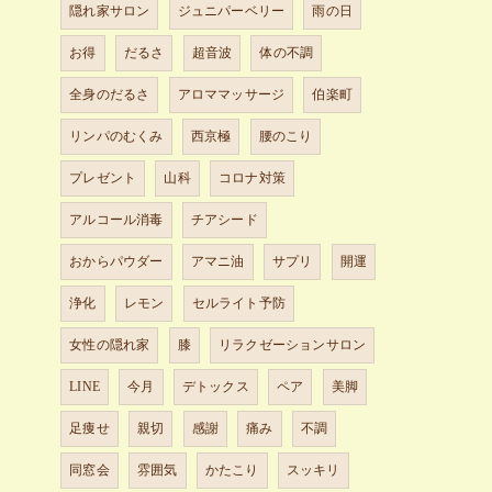
隠れ家サロン
ジュニパーベリー
雨の日
お得
だるさ
超音波
体の不調
全身のだるさ
アロママッサージ
伯楽町
リンパのむくみ
西京極
腰のこり
プレゼント
山科
コロナ対策
アルコール消毒
チアシード
おからパウダー
アマニ油
サプリ
開運
浄化
レモン
セルライト予防
女性の隠れ家
膝
リラクゼーションサロン
LINE
今月
デトックス
ペア
美脚
足痩せ
親切
感謝
痛み
不調
同窓会
雰囲気
かたこり
スッキリ