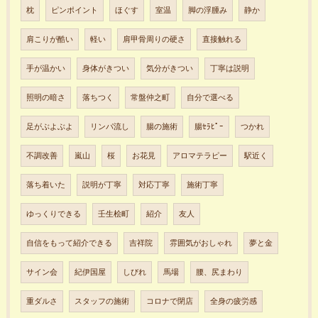
枕
ピンポイント
ほぐす
室温
脚の浮腫み
静か
肩こりが酷い
軽い
肩甲骨周りの硬さ
直接触れる
手が温かい
身体がきつい
気分がきつい
丁寧は説明
照明の暗さ
落ちつく
常盤仲之町
自分で選べる
足がぶよぶよ
リンパ流し
腸の施術
腸ｾﾗﾋﾟｰ
つかれ
不調改善
嵐山
桜
お花見
アロマテラピー
駅近く
落ち着いた
説明が丁寧
対応丁寧
施術丁寧
ゆっくりできる
壬生桧町
紹介
友人
自信をもって紹介できる
吉祥院
雰囲気がおしゃれ
夢と金
サイン会
紀伊国屋
しびれ
馬場
腰、尻まわり
重ダルさ
スタッフの施術
コロナで閉店
全身の疲労感