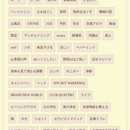
ベンジャミン
もみほぐし
前田
筋肉をほぐす
睡眠の質
お風呂
5月30日
31日
予約
空き
京都アロマ
精油
限定
アンチエイジング
aroma
柑橘系
浮腫み
新人
staff
ツボ
体温下げる
涼しい
ペパーミント
お客様の声
ゆっくりしたい
照明がほど良い
話すスピード
身体を見て強さを調整
カッサ
モニター
体験
キャンペーン
ヘッド
JUN SKY WAKKER(S)
BRAND NEW WORLD
CLUB QUATTRO
ライブ
ヒーリングアロマ
心の浄化
体の浄化
自律神経を整える
猫
ヨガ
リセット
セラピストマインド
足裏リフレ