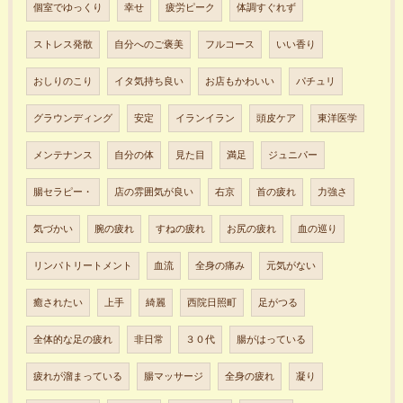
個室でゆっくり
幸せ
疲労ピーク
体調すぐれず
ストレス発散
自分へのご褒美
フルコース
いい香り
おしりのこり
イタ気持ち良い
お店もかわいい
パチュリ
グラウンディング
安定
イランイラン
頭皮ケア
東洋医学
メンテナンス
自分の体
見た目
満足
ジュニパー
腸セラピー・
店の雰囲気が良い
右京
首の疲れ
力強さ
気づかい
腕の疲れ
すねの疲れ
お尻の疲れ
血の巡り
リンパトリートメント
血流
全身の痛み
元気がない
癒されたい
上手
綺麗
西院日照町
足がつる
全体的な足の疲れ
非日常
３０代
腸がはっている
疲れが溜まっている
腸マッサージ
全身の疲れ
凝り