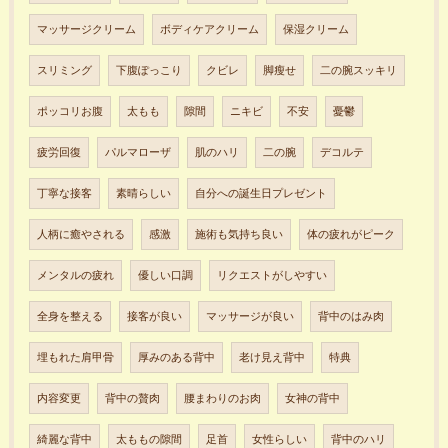
マッサージクリーム
ボディケアクリーム
保湿クリーム
スリミング
下腹ぽっこり
クビレ
脚瘦せ
二の腕スッキリ
ポッコリお腹
太もも
隙間
ニキビ
不安
憂鬱
疲労回復
パルマローザ
肌のハリ
二の腕
デコルテ
丁寧な接客
素晴らしい
自分への誕生日プレゼント
人柄に癒やされる
感激
施術も気持ち良い
体の疲れがピーク
メンタルの疲れ
優しい口調
リクエストがしやすい
全身を整える
接客が良い
マッサージが良い
背中のはみ肉
埋もれた肩甲骨
厚みのある背中
老け見え背中
特典
内容変更
背中の贅肉
腰まわりのお肉
女神の背中
綺麗な背中
太ももの隙間
足首
女性らしい
背中のハリ