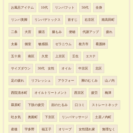
お風呂アイテム
10代
リンパフット
50代
全身
リンパ美脚
リンパデトックス
首すじ
右京区
南高田町
二条
大宮
腸活
腸もみ
便秘
代謝アップ
疲れ
太秦
個室
敏感肌
ゼラニウム
枚方市
看護師
五十肩
南区
久世
上京区
壬生
エステ
サイズダウン
30代 女性
オイル
中京区
北区
足の疲れ
リフレッシュ
アラフォー
脚のむくみ
山ノ内
西院清水町
オイルトリートメント
西京区
疲労
梅津
罧原町
下肢の疲労
顔のたるみ
口コミ
ストレートネック
吐き気
奥殿町
下京区
リンパマッサージ
土居ノ内町
産後
宇多野
福王子
オリーブ
女性隠れ家
無理なく