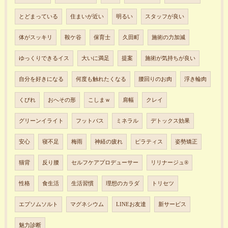
とどまっている
住まいが近い
明るい
スタッフが良い
体がスッキリ
鞍ケ谷
保育士
久田町
施術の力加減
ゆっくりできるイス
大いに満足
提案
施術が気持ちが良い
自分を好きになる
何度も触れたくなる
腰回りのお肉
浮き輪肉
くびれ
おへその形
こしまｗ
肩幅
クレイ
グリーンイライト
フットバス
ミネラル
デトックス効果
安心
寝不足
梅雨
神経の疲れ
ピラティス
姿勢矯正
猫背
反り腰
セルフケアプロデューサー
リリナージュ®︎
性格
食生活
生活習慣
理想のカラダ
トリセツ
エプソムソルト
マグネシウム
LINEお友達
新サービス
魅力診断