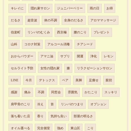
キレイに
隠れ家サロン
ジュニパーベリー
雨の日
お得
だるさ
超音波
体の不調
全身のだるさ
アロママッサージ
伯楽町
リンパのむくみ
西京極
腰のこり
プレゼント
山科
コロナ対策
アルコール消毒
チアシード
おからパウダー
アマニ油
サプリ
開運
浄化
レモン
セルライト予防
女性の隠れ家
膝
リラクゼーションサロン
LINE
今月
デトックス
ペア
美脚
足痩せ
親切
感謝
痛み
不調
同窓会
雰囲気
かたこり
スッキリ
肩甲骨のこり
冷え
首
リンパのつまり
オプション
落ち着いた店
香り
気持ち良い
部屋の明るさ
オイル選べる
完全個室
強め
東山区
こり