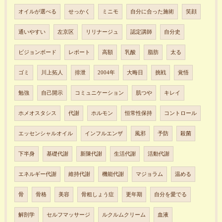
オイルが選べる
せっかく
ミニモ
自分に合った施術
笑顔
通いやすい
左京区
リリナージュ
認定講師
自分史
ビジョンボード
レポート
高額
乳酸
脂肪
太る
ゴミ
川上拓人
排泄
2004年
大晦日
挑戦
覚悟
勉強
自己開示
コミュニケーション
肌つや
キレイ
ホメオスタシス
代謝
ホルモン
恒常性保持
コントロール
エッセンシャルオイル
インフルエンザ
風邪
予防
殺菌
下半身
基礎代謝
新陳代謝
生活代謝
活動代謝
エネルギー代謝
維持代謝
機能代謝
マジョラム
温める
骨
骨格
美容
骨粗しょう症
更年期
自分を愛でる
解剖学
セルフマッサージ
ルクルムクリーム
血液