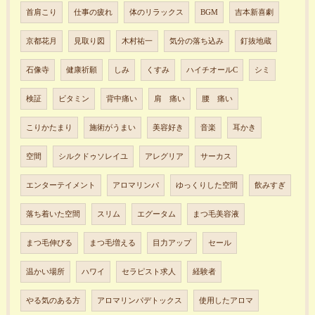
首肩こり
仕事の疲れ
体のリラックス
BGM
吉本新喜劇
京都花月
見取り図
木村祐一
気分の落ち込み
釘抜地蔵
石像寺
健康祈願
しみ
くすみ
ハイチオールC
シミ
検証
ビタミン
背中痛い
肩 痛い
腰 痛い
こりかたまり
施術がうまい
美容好き
音楽
耳かき
空間
シルクドゥソレイユ
アレグリア
サーカス
エンターテイメント
アロマリンパ
ゆっくりした空間
飲みすぎ
落ち着いた空間
スリム
エグータム
まつ毛美容液
まつ毛伸びる
まつ毛増える
目力アップ
セール
温かい場所
ハワイ
セラピスト求人
経験者
やる気のある方
アロマリンパデトックス
使用したアロマ