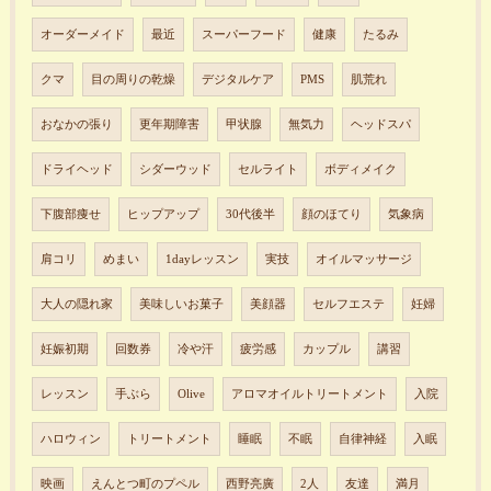
オーダーメイド
最近
スーパーフード
健康
たるみ
クマ
目の周りの乾燥
デジタルケア
PMS
肌荒れ
おなかの張り
更年期障害
甲状腺
無気力
ヘッドスパ
ドライヘッド
シダーウッド
セルライト
ボディメイク
下腹部痩せ
ヒップアップ
30代後半
顔のほてり
気象病
肩コリ
めまい
1dayレッスン
実技
オイルマッサージ
大人の隠れ家
美味しいお菓子
美顔器
セルフエステ
妊婦
妊娠初期
回数券
冷や汗
疲労感
カップル
講習
レッスン
手ぶら
Olive
アロマオイルトリートメント
入院
ハロウィン
トリートメント
睡眠
不眠
自律神経
入眠
映画
えんとつ町のプペル
西野亮廣
2人
友達
満月