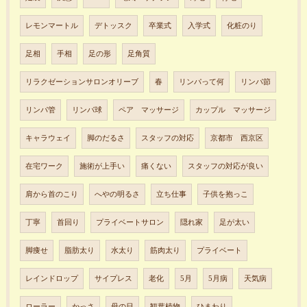
レモンマートル
デトッスク
卒業式
入学式
化粧のり
足相
手相
足の形
足角質
リラクゼーションサロンオリーブ
春
リンパって何
リンパ節
リンパ管
リンパ球
ペア マッサージ
カップル マッサージ
キャラウェイ
脚のだるさ
スタッフの対応
京都市 西京区
在宅ワーク
施術が上手い
痛くない
スタッフの対応が良い
肩から首のこり
へやの明るさ
立ち仕事
子供を抱っこ
丁寧
首回り
プライベートサロン
隠れ家
足が太い
脚痩せ
脂肪太り
水太り
筋肉太り
プライベート
レインドロップ
サイプレス
老化
5月
5月病
天気病
ローラー
かっさ
母の日
観葉植物
ひまわり