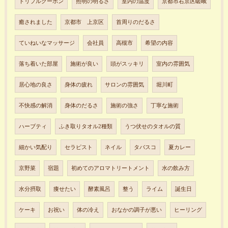
トリプルクーポン
照明の明るさ
室内の温度
京都市右京区嵯峨
癒されました
京都市 上京区
首周りのだるさ
ていねいなマッサージ
会社員
高槻市
希望の内容
落ち着いた部屋
施術が良い
頭がスッキリ
室内の雰囲気
居心地の良さ
身体の疲れ
サロンの雰囲気
堀川町
不快感の解消
身体のだるさ
施術の強さ
丁寧な施術
ハーブティ
ふき取りタオル2種類
うつ伏せのタオルの質
細かい気配り
セラピスト
ネイル
タバスコ
夏カレー
京野菜
宿題
初めてのアロマトリートメント
水の飲み方
水分摂取
痩せたい
酵素風呂
整う
ライム
誕生日
ケーキ
お祝い
体の冷え
おなかの調子が悪い
ヒーリング