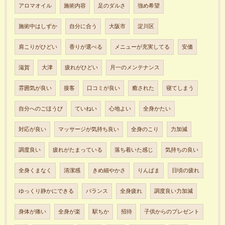
アロマオイル
施術内容
足のダルさ
強め希望
施術中はしずか
自分に合う
大阪市
淀川区
肩こりがひどい
香りが選べる
メニューが充実してる
安価
滋賀
大津
疲れがひどい
月一のメンテナンス
雰囲気が良い
接客
口コミが良い
癒された
寝てしまう
自分へのごほうび
ていねい
心地よい
全身かたい
対応が良い
マッサージが気持ち良い
全身のこり
力加減
調度良い
疲れがたまっている
落ち着いた感じ
気持ちの良い
全身くまなく
清潔感
きめ細やかさ
りんぱま
日頃の疲れ
ゆっくり静かにできる
バランス
全身疲れ
調度良い力加減
身体が痛い
全身が楽
駅ちか
招待
子供からのプレゼント