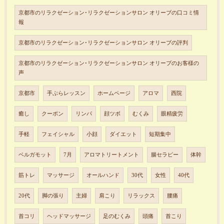
京都市のリラクゼーション･リラクゼーションサロン オリーブの口コミ情
報
京都市のリラクゼーション･リラクゼーションサロン オリーブの評判
京都市のリラクゼーション･リラクゼーションサロン オリーブのお客様の
声
京都市
手ぶらレッスン
ホームページ
アロマ
西院
癒し
クーポン
リンパ
顔ツボ
むくみ
眼精疲労
手軽
フェイシャル
小顔
ダイエット
短期集中
ベルガモット
7月
アロマトリートメント
腸セラピー
体幹
筋トレ
マッサージ
オールハンド
30代
女性
40代
20代
脚の張り
主婦
肩こり
リラックス
腰痛
首コリ
ヘッドマッサージ
足のむくみ
頭痛
首こり