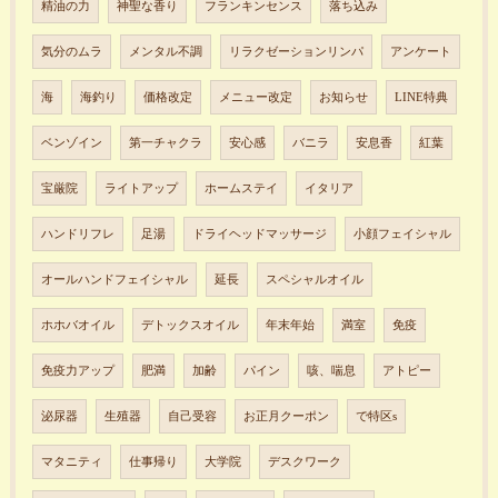
精油の力
神聖な香り
フランキンセンス
落ち込み
気分のムラ
メンタル不調
リラクゼーションリンパ
アンケート
海
海釣り
価格改定
メニュー改定
お知らせ
LINE特典
ベンゾイン
第一チャクラ
安心感
バニラ
安息香
紅葉
宝厳院
ライトアップ
ホームステイ
イタリア
ハンドリフレ
足湯
ドライヘッドマッサージ
小顔フェイシャル
オールハンドフェイシャル
延長
スペシャルオイル
ホホバオイル
デトックスオイル
年末年始
満室
免疫
免疫力アップ
肥満
加齢
パイン
咳、喘息
アトピー
泌尿器
生殖器
自己受容
お正月クーポン
で特区s
マタニティ
仕事帰り
大学院
デスクワーク