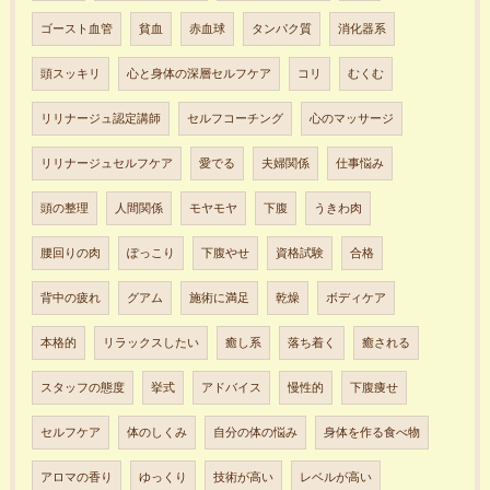
ゴースト血管
貧血
赤血球
タンパク質
消化器系
頭スッキリ
心と身体の深層セルフケア
コリ
むくむ
リリナージュ認定講師
セルフコーチング
心のマッサージ
リリナージュセルフケア
愛でる
夫婦関係
仕事悩み
頭の整理
人間関係
モヤモヤ
下腹
うきわ肉
腰回りの肉
ぽっこり
下腹やせ
資格試験
合格
背中の疲れ
グアム
施術に満足
乾燥
ボディケア
本格的
リラックスしたい
癒し系
落ち着く
癒される
スタッフの態度
挙式
アドバイス
慢性的
下腹痩せ
セルフケア
体のしくみ
自分の体の悩み
身体を作る食べ物
アロマの香り
ゆっくり
技術が高い
レベルが高い