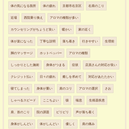
体の気になる箇所
体の疲れ
京都市右京区
右肩のこり
近場
西院乗り換え
アロマの種類が多い
カウンセリングがちょうど良い
暖かい
家の近く
体が楽になった
丁寧な説明
落ち着き
行きやすい
生理前
脚のマッサージ
ホットペッパー
アロマの種類
しっかりとした施術
身体がつまる
症状
店員さんの対応が良い
クレジット払い
日々の疲れ
癒しを求めて
対応があたたかい
寝てしまった
身体が重い
肩のコリ
アロマの選択
さお
しゃべるスピード
ここちよい
咳
喘息
生殖器疾患
肩、首のこり
院の課題
ピリピリ
声が落ち着く
身体がしんどい
体がしんどい
優しく
肩の痛み