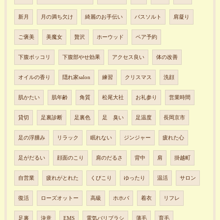
新月
月の満ち欠け
綺麗のお手伝い
バスソルト
肩凝り
ご褒美
美魔女
贅沢
ホーウッド
ペア予約
下腹ポッコリ
下腹部やせ効果
アクセス良い
体の改善
オイルの香り
隠れ家salon
練習
クリスマス
洗顔
肌かたい
肌年齢
角質
松尾大社
お礼参り
営業時間
貸切
足裏診断
足裏色
足 臭い
足温度
長岡京市
足の浮腫み
リラック
眠れない
ジンジャー
疲れた心
足がだるい
顔面のこり
肩のだるさ
背中
肩
掛越町
自営業
疲れがとれた
くびこり
ゆったり
温活
サロン
復活
ローズオットー
高級
ホホバ
着衣
リフレ
足裏
決意
EMS
電気バリブラシ
薄毛
育毛