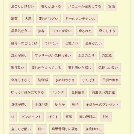
肩こりがひどい
香りが選べる
メニューが充実してる
安価
滋賀
大津
疲れがひどい
月一のメンテナンス
雰囲気が良い
接客
口コミが良い
癒された
寝てしまう
自分へのごほうび
ていねい
心地よい
全身かたい
対応が良い
マッサージが気持ち良い
全身のこり
力加減
調度良い
疲れがたまっている
落ち着いた感じ
気持ちの良い
全身くまなく
清潔感
きめ細やかさ
りんぱま
日頃の疲れ
ゆっくり静かにできる
バランス
全身疲れ
調度良い力加減
身体が痛い
全身が楽
駅ちか
招待
子供からのプレゼント
枕
ピンポイント
ほぐす
室温
脚の浮腫み
静か
肩こりが酷い
軽い
肩甲骨周りの硬さ
直接触れる