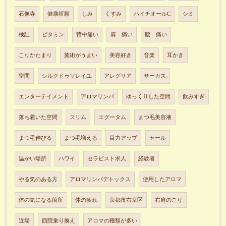
石像寺
健康祈願
しみ
くすみ
ハイチオールC
シミ
検証
ビタミン
背中痛い
肩 痛い
腰 痛い
こりかたまり
施術がうまい
美容好き
音楽
耳かき
空間
シルクドゥソレイユ
アレグリア
サーカス
エンターテイメント
アロマリンパ
ゆっくりした空間
飲みすぎ
落ち着いた空間
スリム
エグータム
まつ毛美容液
まつ毛伸びる
まつ毛増える
目力アップ
セール
温かい場所
ハワイ
セラピスト求人
経験者
やる気のある方
アロマリンパデトックス
使用したアロマ
体の気になる箇所
体の疲れ
京都市右京区
右肩のこり
近場
西院乗り換え
アロマの種類が多い