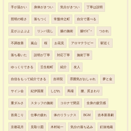
手が温かい
身体がきつい
気分がきつい
丁寧は説明
照明の暗さ
落ちつく
常盤仲之町
自分で選べる
足がぶよぶよ
リンパ流し
腸の施術
腸ｾﾗﾋﾟｰ
つかれ
不調改善
嵐山
桜
お花見
アロマテラピー
駅近く
落ち着いた
説明が丁寧
対応丁寧
施術丁寧
ゆっくりできる
壬生桧町
紹介
友人
自信をもって紹介できる
吉祥院
雰囲気がおしゃれ
夢と金
サイン会
紀伊国屋
しびれ
馬場
腰、尻まわり
重ダルさ
スタッフの施術
コロナで閉店
全身の疲労感
首肩こり
仕事の疲れ
体のリラックス
BGM
吉本新喜劇
京都花月
見取り図
木村祐一
気分の落ち込み
釘抜地蔵