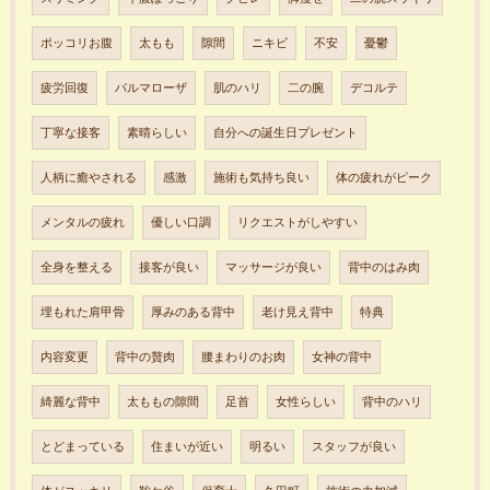
ポッコリお腹
太もも
隙間
ニキビ
不安
憂鬱
疲労回復
パルマローザ
肌のハリ
二の腕
デコルテ
丁寧な接客
素晴らしい
自分への誕生日プレゼント
人柄に癒やされる
感激
施術も気持ち良い
体の疲れがピーク
メンタルの疲れ
優しい口調
リクエストがしやすい
全身を整える
接客が良い
マッサージが良い
背中のはみ肉
埋もれた肩甲骨
厚みのある背中
老け見え背中
特典
内容変更
背中の贅肉
腰まわりのお肉
女神の背中
綺麗な背中
太ももの隙間
足首
女性らしい
背中のハリ
とどまっている
住まいが近い
明るい
スタッフが良い