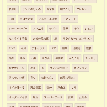
伯楽町
リンパのむくみ
西京極
腰のこり
プレゼント
山科
コロナ対策
アルコール消毒
チアシード
おからパウダー
アマニ油
サプリ
開運
浄化
レモン
セルライト予防
女性の隠れ家
膝
リラクゼーションサロン
LINE
今月
デトックス
ペア
美脚
足痩せ
親切
感謝
痛み
不調
同窓会
雰囲気
かたこり
スッキリ
肩甲骨のこり
冷え
首
リンパのつまり
オプション
落ち着いた店
香り
気持ち良い
部屋の明るさ
オイル選べる
完全個室
強め
東山区
こり
オーダーメイド
最近
スーパーフード
健康
たるみ