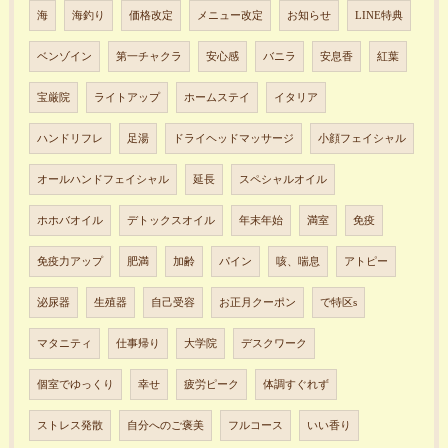
海
海釣り
価格改定
メニュー改定
お知らせ
LINE特典
ベンゾイン
第一チャクラ
安心感
バニラ
安息香
紅葉
宝厳院
ライトアップ
ホームステイ
イタリア
ハンドリフレ
足湯
ドライヘッドマッサージ
小顔フェイシャル
オールハンドフェイシャル
延長
スペシャルオイル
ホホバオイル
デトックスオイル
年末年始
満室
免疫
免疫力アップ
肥満
加齢
パイン
咳、喘息
アトピー
泌尿器
生殖器
自己受容
お正月クーポン
で特区s
マタニティ
仕事帰り
大学院
デスクワーク
個室でゆっくり
幸せ
疲労ピーク
体調すぐれず
ストレス発散
自分へのご褒美
フルコース
いい香り