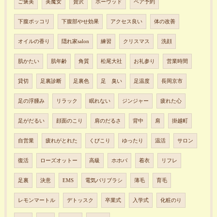
ご褒美
美魔女
贅沢
ホーウッド
ペア予約
下腹ポッコリ
下腹部やせ効果
アクセス良い
体の改善
オイルの香り
隠れ家salon
練習
クリスマス
洗顔
肌かたい
肌年齢
角質
松尾大社
お礼参り
営業時間
貸切
足裏診断
足裏色
足 臭い
足温度
長岡京市
足の浮腫み
リラック
眠れない
ジンジャー
疲れた心
足がだるい
顔面のこり
肩のだるさ
背中
肩
掛越町
自営業
疲れがとれた
くびこり
ゆったり
温活
サロン
復活
ローズオットー
高級
ホホバ
着衣
リフレ
足裏
決意
EMS
電気バリブラシ
薄毛
育毛
レモンマートル
デトッスク
卒業式
入学式
化粧のり