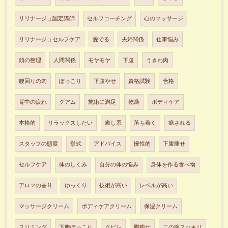
リリナージュ認定講師
セルフコーチング
心のマッサージ
リリナージュセルフケア
愛でる
夫婦関係
仕事悩み
頭の整理
人間関係
モヤモヤ
下腹
うきわ肉
腰回りの肉
ぽっこり
下腹やせ
資格試験
合格
背中の疲れ
グアム
施術に満足
乾燥
ボディケア
本格的
リラックスしたい
癒し系
落ち着く
癒される
スタッフの態度
挙式
アドバイス
慢性的
下腹痩せ
セルフケア
体のしくみ
自分の体の悩み
身体を作る食べ物
アロマの香り
ゆっくり
技術が高い
レベルが高い
マッサージクリーム
ボディケアクリーム
保湿クリーム
スリミング
下腹ぽっこり
クビレ
脚瘦せ
二の腕スッキリ