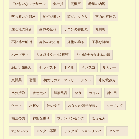
ていねいなマッサージ
会社員
高槻市
希望の内容
落ち着いた部屋
施術が良い
頭がスッキリ
室内の雰囲気
居心地の良さ
身体の疲れ
サロンの雰囲気
堀川町
不快感の解消
身体のだるさ
施術の強さ
丁寧な施術
ハーブティ
ふき取りタオル2種類
うつ伏せのタオルの質
細かい気配り
セラピスト
ネイル
タバスコ
夏カレー
京野菜
宿題
初めてのアロマトリートメント
水の飲み方
水分摂取
痩せたい
酵素風呂
整う
ライム
誕生日
ケーキ
お祝い
体の冷え
おなかの調子が悪い
ヒーリング
精油の力
神聖な香り
フランキンセンス
落ち込み
気分のムラ
メンタル不調
リラクゼーションリンパ
アンケート