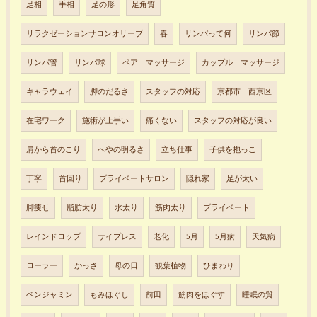
足相
手相
足の形
足角質
リラクゼーションサロンオリーブ
春
リンパって何
リンパ節
リンパ管
リンパ球
ペア マッサージ
カップル マッサージ
キャラウェイ
脚のだるさ
スタッフの対応
京都市 西京区
在宅ワーク
施術が上手い
痛くない
スタッフの対応が良い
肩から首のこり
へやの明るさ
立ち仕事
子供を抱っこ
丁寧
首回り
プライベートサロン
隠れ家
足が太い
脚痩せ
脂肪太り
水太り
筋肉太り
プライベート
レインドロップ
サイプレス
老化
5月
5月病
天気病
ローラー
かっさ
母の日
観葉植物
ひまわり
ベンジャミン
もみほぐし
前田
筋肉をほぐす
睡眠の質