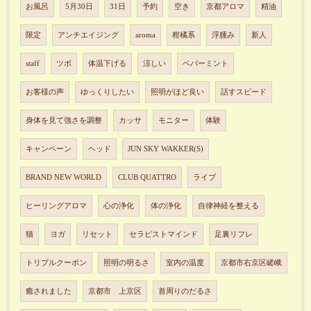
お風呂
5月30日
31日
予約
空き
京都アロマ
精油
限定
アンチエイジング
aroma
柑橘系
浮腫み
新人
staff
ツボ
体温下げる
涼しい
ペパーミント
お客様の声
ゆっくりしたい
照明がほど良い
話すスピード
身体を見て強さを調整
カッサ
モニター
体験
キャンペーン
ヘッド
JUN SKY WAKKER(S)
BRAND NEW WORLD
CLUB QUATTRO
ライブ
ヒーリングアロマ
心の浄化
体の浄化
自律神経を整える
猫
ヨガ
リセット
セラピストマインド
足裏リフレ
トリプルクーポン
照明の明るさ
室内の温度
京都市右京区嵯峨
癒されました
京都市 上京区
首周りのだるさ