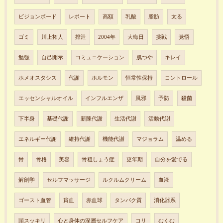
ビジョンボード
レポート
高額
乳酸
脂肪
太る
ゴミ
川上拓人
排泄
2004年
大晦日
挑戦
覚悟
勉強
自己開示
コミュニケーション
肌つや
キレイ
ホメオスタシス
代謝
ホルモン
恒常性保持
コントロール
エッセンシャルオイル
インフルエンザ
風邪
予防
殺菌
下半身
基礎代謝
新陳代謝
生活代謝
活動代謝
エネルギー代謝
維持代謝
機能代謝
マジョラム
温める
骨
骨格
美容
骨粗しょう症
更年期
自分を愛でる
解剖学
セルフマッサージ
ルクルムクリーム
血液
ゴースト血管
貧血
赤血球
タンパク質
消化器系
頭スッキリ
心と身体の深層セルフケア
コリ
むくむ