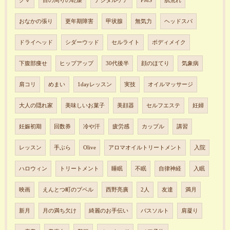
クマ
目の周りの乾燥
デジタルケア
PMS
肌荒れ
おなかの張り
更年期障害
甲状腺
無気力
ヘッドスパ
ドライヘッド
シダーウッド
セルライト
ボディメイク
下腹部痩せ
ヒップアップ
30代後半
顔のほてり
気象病
肩コリ
めまい
1dayレッスン
実技
オイルマッサージ
大人の隠れ家
美味しいお菓子
美顔器
セルフエステ
妊婦
妊娠初期
回数券
冷や汗
疲労感
カップル
講習
レッスン
手ぶら
Olive
アロマオイルトリートメント
入院
ハロウィン
トリートメント
睡眠
不眠
自律神経
入眠
映画
えんとつ町のプペル
西野亮廣
2人
友達
満月
新月
月の満ち欠け
綺麗のお手伝い
バスソルト
肩凝り