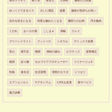
体がスッキリ
鞍ケ谷
保育士
久田町
施術の力加減
ゆっくりできるイス
大いに満足
提案
施術が気持ちが良い
自分を好きになる
何度も触れたくなる
腰回りのお肉
浮き輪肉
くびれ
おへその形
こしまｗ
肩幅
クレイ
グリーンイライト
フットバス
ミネラル
デトックス効果
安心
寝不足
梅雨
神経の疲れ
ピラティス
姿勢矯正
猫背
反り腰
セルフケアプロデューサー
リリナージュ®︎
性格
食生活
生活習慣
理想のカラダ
トリセツ
エプソムソルト
マグネシウム
LINEお友達
新サービス
魅力診断