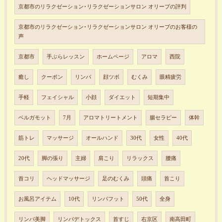
京都市のリラクゼーション･リラクゼーションサロン オリーブの評判
京都市のリラクゼーション･リラクゼーションサロン オリーブのお客様の
声
京都市
手ぶらレッスン
ホームページ
アロマ
西院
癒し
クーポン
リンパ
顔ツボ
むくみ
眼精疲労
手軽
フェイシャル
小顔
ダイエット
短期集中
ベルガモット
7月
アロマトリートメント
腸セラピー
体幹
筋トレ
マッサージ
オールハンド
30代
女性
40代
20代
脚の張り
主婦
肩こり
リラックス
腰痛
首コリ
ヘッドマッサージ
足のむくみ
頭痛
首こり
お風呂アイテム
10代
リンパフット
50代
全身
リンパ美脚
リンパデトックス
首すじ
右京区
南高田町