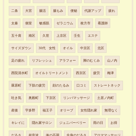
二条
大宮
腸活
腸もみ
便秘
代謝アップ
疲れ
太秦
個室
敏感肌
ゼラニウム
枚方市
看護師
五十肩
南区
久世
上京区
壬生
エステ
サイズダウン
30代 女性
オイル
中京区
北区
足の疲れ
リフレッシュ
アラフォー
脚のむくみ
山ノ内
西院清水町
オイルトリートメント
西京区
疲労
梅津
罧原町
下肢の疲労
顔のたるみ
口コミ
ストレートネック
吐き気
奥殿町
下京区
リンパマッサージ
土居ノ内町
産後
宇多野
福王子
オリーブ
女性隠れ家
無理なく
キレイに
隠れ家サロン
ジュニパーベリー
雨の日
お得
だるさ
超音波
体の不調
全身のだるさ
アロママッサージ