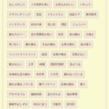
おしりのこり
イタ気持ち良い
お店もかわいい
パチュリ
グラウンディング
安定
イランイラン
頭皮ケア
東洋医学
メンテナンス
自分の体
見た目
満足
ジュニパー
腸セラピー・
店の雰囲気が良い
右京
首の疲れ
力強さ
気づかい
腕の疲れ
すねの疲れ
お尻の疲れ
血の巡り
リンパトリートメント
血流
全身の痛み
元気がない
癒されたい
上手
綺麗
西院日照町
足がつる
全体的な足の疲れ
非日常
３０代
腸がはっている
疲れが溜まっている
腸マッサージ
全身の疲れ
凝り
アロマオイル
施術内容
足のダルさ
強め希望
施術中はしずか
自分に合う
大阪市
淀川区