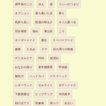
肩甲骨のこり
冷え
首
リンパのつまり
オプション
落ち着いた店
香り
気持ち良い
部屋の明るさ
オイル選べる
完全個室
強め
東山区
こり
オーダーメイド
最近
スーパーフード
健康
たるみ
クマ
目の周りの乾燥
デジタルケア
PMS
肌荒れ
おなかの張り
更年期障害
甲状腺
無気力
ヘッドスパ
ドライヘッド
シダーウッド
セルライト
ボディメイク
下腹部痩せ
ヒップアップ
30代後半
顔のほてり
気象病
肩コリ
めまい