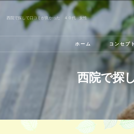
西院で探して口コミが良かった ４０代 女性
ホーム
コンセプ
西院で探