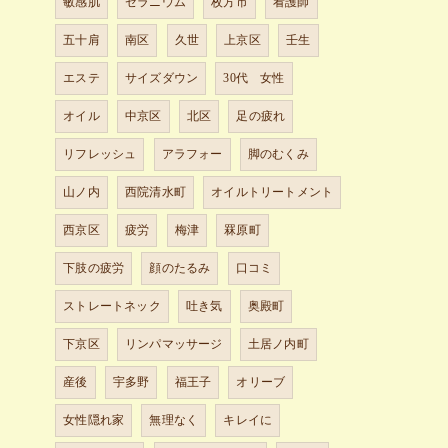
敏感肌
ゼラニウム
枚方市
看護師
五十肩
南区
久世
上京区
壬生
エステ
サイズダウン
30代 女性
オイル
中京区
北区
足の疲れ
リフレッシュ
アラフォー
脚のむくみ
山ノ内
西院清水町
オイルトリートメント
西京区
疲労
梅津
罧原町
下肢の疲労
顔のたるみ
口コミ
ストレートネック
吐き気
奥殿町
下京区
リンパマッサージ
土居ノ内町
産後
宇多野
福王子
オリーブ
女性隠れ家
無理なく
キレイに