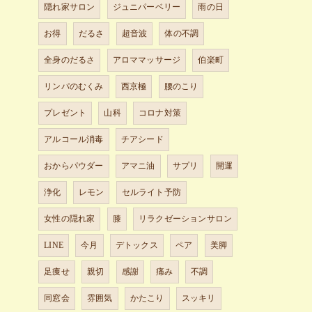
隠れ家サロン
ジュニパーベリー
雨の日
お得
だるさ
超音波
体の不調
全身のだるさ
アロママッサージ
伯楽町
リンパのむくみ
西京極
腰のこり
プレゼント
山科
コロナ対策
アルコール消毒
チアシード
おからパウダー
アマニ油
サプリ
開運
浄化
レモン
セルライト予防
女性の隠れ家
膝
リラクゼーションサロン
LINE
今月
デトックス
ペア
美脚
足痩せ
親切
感謝
痛み
不調
同窓会
雰囲気
かたこり
スッキリ