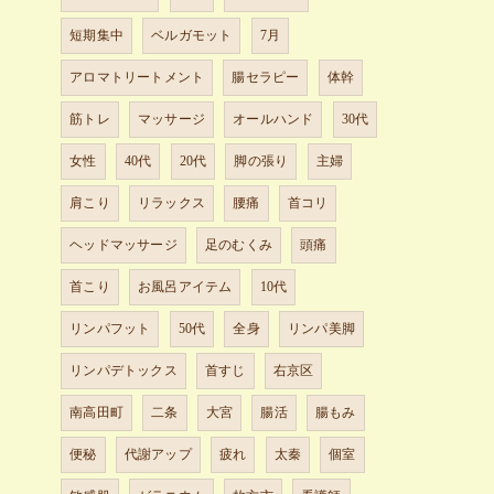
短期集中
ベルガモット
7月
アロマトリートメント
腸セラピー
体幹
筋トレ
マッサージ
オールハンド
30代
女性
40代
20代
脚の張り
主婦
肩こり
リラックス
腰痛
首コリ
ヘッドマッサージ
足のむくみ
頭痛
首こり
お風呂アイテム
10代
リンパフット
50代
全身
リンパ美脚
リンパデトックス
首すじ
右京区
南高田町
二条
大宮
腸活
腸もみ
便秘
代謝アップ
疲れ
太秦
個室