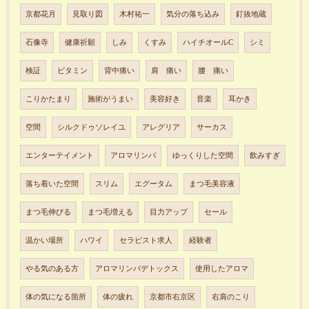
京都花月
見取り図
木村祐一
気分の落ち込み
釘抜地蔵
石像寺
健康祈願
しみ
くすみ
ハイチオールC
シミ
検証
ビタミン
背中痛い
肩 痛い
腰 痛い
こりかたまり
施術がうまい
美容好き
音楽
耳かき
空間
シルクドゥソレイユ
アレグリア
サーカス
エンターテイメント
アロマリンパ
ゆっくりした空間
飲みすぎ
落ち着いた空間
スリム
エグータム
まつ毛美容液
まつ毛伸びる
まつ毛増える
目力アップ
セール
温かい場所
ハワイ
セラピスト求人
経験者
やる気のある方
アロマリンパデトックス
使用したアロマ
体の気になる箇所
体の疲れ
京都市右京区
右肩のこり