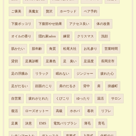
ご褒美
美魔女
贅沢
ホーウッド
ペア予約
下腹ポッコリ
下腹部やせ効果
アクセス良い
体の改善
オイルの香り
隠れ家salon
練習
クリスマス
洗顔
肌かたい
肌年齢
角質
松尾大社
お礼参り
営業時間
貸切
足裏診断
足裏色
足 臭い
足温度
長岡京市
足の浮腫み
リラック
眠れない
ジンジャー
疲れた心
足がだるい
顔面のこり
肩のだるさ
背中
肩
掛越町
自営業
疲れがとれた
くびこり
ゆったり
温活
サロン
復活
ローズオットー
高級
ホホバ
着衣
リフレ
足裏
決意
EMS
電気バリブラシ
薄毛
育毛
レモンマートル
デトッスク
卒業式
入学式
化粧のり