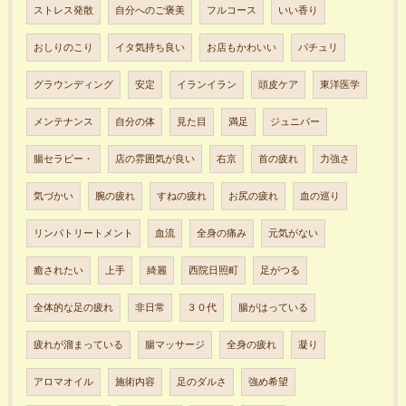
ストレス発散
自分へのご褒美
フルコース
いい香り
おしりのこり
イタ気持ち良い
お店もかわいい
パチュリ
グラウンディング
安定
イランイラン
頭皮ケア
東洋医学
メンテナンス
自分の体
見た目
満足
ジュニパー
腸セラピー・
店の雰囲気が良い
右京
首の疲れ
力強さ
気づかい
腕の疲れ
すねの疲れ
お尻の疲れ
血の巡り
リンパトリートメント
血流
全身の痛み
元気がない
癒されたい
上手
綺麗
西院日照町
足がつる
全体的な足の疲れ
非日常
３０代
腸がはっている
疲れが溜まっている
腸マッサージ
全身の疲れ
凝り
アロマオイル
施術内容
足のダルさ
強め希望