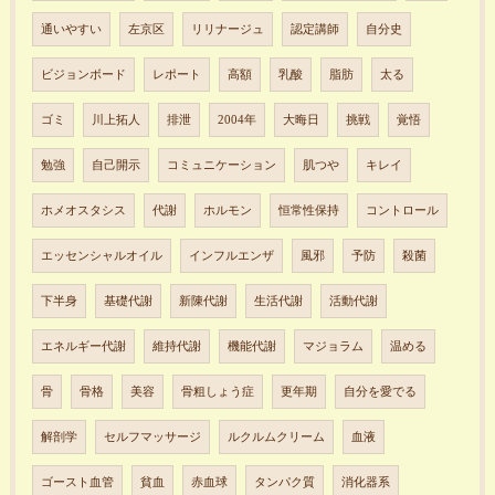
通いやすい
左京区
リリナージュ
認定講師
自分史
ビジョンボード
レポート
高額
乳酸
脂肪
太る
ゴミ
川上拓人
排泄
2004年
大晦日
挑戦
覚悟
勉強
自己開示
コミュニケーション
肌つや
キレイ
ホメオスタシス
代謝
ホルモン
恒常性保持
コントロール
エッセンシャルオイル
インフルエンザ
風邪
予防
殺菌
下半身
基礎代謝
新陳代謝
生活代謝
活動代謝
エネルギー代謝
維持代謝
機能代謝
マジョラム
温める
骨
骨格
美容
骨粗しょう症
更年期
自分を愛でる
解剖学
セルフマッサージ
ルクルムクリーム
血液
ゴースト血管
貧血
赤血球
タンパク質
消化器系