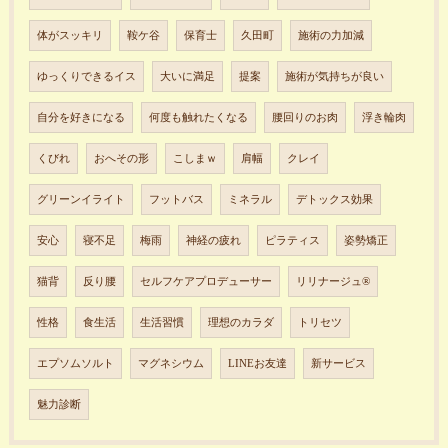
体がスッキリ
鞍ケ谷
保育士
久田町
施術の力加減
ゆっくりできるイス
大いに満足
提案
施術が気持ちが良い
自分を好きになる
何度も触れたくなる
腰回りのお肉
浮き輪肉
くびれ
おへその形
こしまｗ
肩幅
クレイ
グリーンイライト
フットバス
ミネラル
デトックス効果
安心
寝不足
梅雨
神経の疲れ
ピラティス
姿勢矯正
猫背
反り腰
セルフケアプロデューサー
リリナージュ®︎
性格
食生活
生活習慣
理想のカラダ
トリセツ
エプソムソルト
マグネシウム
LINEお友達
新サービス
魅力診断