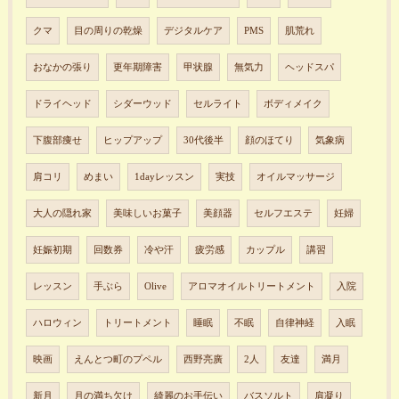
クマ
目の周りの乾燥
デジタルケア
PMS
肌荒れ
おなかの張り
更年期障害
甲状腺
無気力
ヘッドスパ
ドライヘッド
シダーウッド
セルライト
ボディメイク
下腹部痩せ
ヒップアップ
30代後半
顔のほてり
気象病
肩コリ
めまい
1dayレッスン
実技
オイルマッサージ
大人の隠れ家
美味しいお菓子
美顔器
セルフエステ
妊婦
妊娠初期
回数券
冷や汗
疲労感
カップル
講習
レッスン
手ぶら
Olive
アロマオイルトリートメント
入院
ハロウィン
トリートメント
睡眠
不眠
自律神経
入眠
映画
えんとつ町のプペル
西野亮廣
2人
友達
満月
新月
月の満ち欠け
綺麗のお手伝い
バスソルト
肩凝り