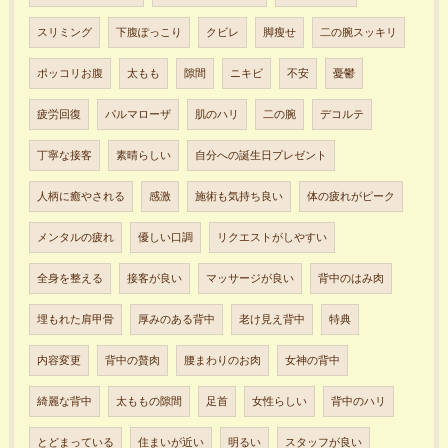
スリミング
下腹ぽっこり
クビレ
脚瘦せ
二の腕スッキリ
ポッコリお腹
太もも
隙間
ニキビ
不安
憂鬱
疲労回復
パルマローザ
肌のハリ
二の腕
デコルテ
丁寧な接客
素晴らしい
自分への誕生日プレゼント
人柄に癒やされる
感激
施術も気持ち良い
体の疲れがピーク
メンタルの疲れ
優しい口調
リクエストがしやすい
全身を整える
接客が良い
マッサージが良い
背中のはみ肉
埋もれた肩甲骨
厚みのある背中
老け見え背中
特典
内容変更
背中の贅肉
腰まわりのお肉
女神の背中
綺麗な背中
太ももの隙間
足首
女性らしい
背中のハリ
とどまっている
住まいが近い
明るい
スタッフが良い