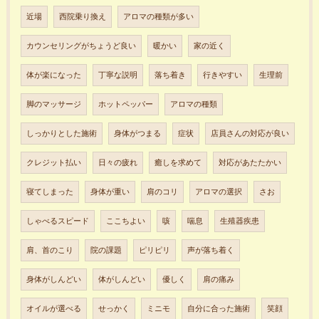
近場
西院乗り換え
アロマの種類が多い
カウンセリングがちょうど良い
暖かい
家の近く
体が楽になった
丁寧な説明
落ち着き
行きやすい
生理前
脚のマッサージ
ホットペッパー
アロマの種類
しっかりとした施術
身体がつまる
症状
店員さんの対応が良い
クレジット払い
日々の疲れ
癒しを求めて
対応があたたかい
寝てしまった
身体が重い
肩のコリ
アロマの選択
さお
しゃべるスピード
ここちよい
咳
喘息
生殖器疾患
肩、首のこり
院の課題
ピリピリ
声が落ち着く
身体がしんどい
体がしんどい
優しく
肩の痛み
オイルが選べる
せっかく
ミニモ
自分に合った施術
笑顔