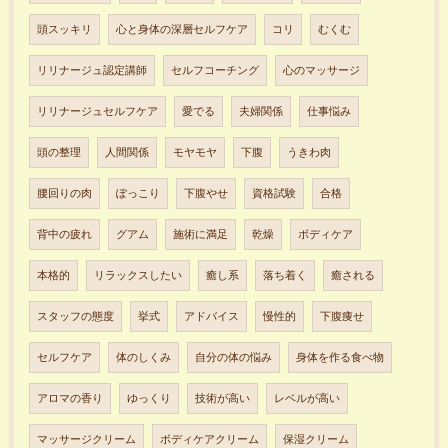
頭スッキリ
心と身体の深層セルフケア
コリ
むくむ
リリナージュ認定講師
セルフコーチング
心のマッサージ
リリナージュセルフケア
愛でる
夫婦関係
仕事悩み
頭の整理
人間関係
モヤモヤ
下腹
うきわ肉
腰回りの肉
ぽっこり
下腹やせ
資格試験
合格
背中の疲れ
グアム
施術に満足
乾燥
ボディケア
本格的
リラックスしたい
癒し系
落ち着く
癒される
スタッフの態度
挙式
アドバイス
慢性的
下腹痩せ
セルフケア
体のしくみ
自分の体の悩み
身体を作る食べ物
アロマの香り
ゆっくり
技術が高い
レベルが高い
マッサージクリーム
ボディケアクリーム
保湿クリーム