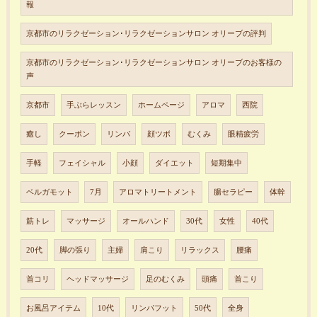
報
京都市のリラクゼーション･リラクゼーションサロン オリーブの評判
京都市のリラクゼーション･リラクゼーションサロン オリーブのお客様の
声
京都市
手ぶらレッスン
ホームページ
アロマ
西院
癒し
クーポン
リンパ
顔ツボ
むくみ
眼精疲労
手軽
フェイシャル
小顔
ダイエット
短期集中
ベルガモット
7月
アロマトリートメント
腸セラピー
体幹
筋トレ
マッサージ
オールハンド
30代
女性
40代
20代
脚の張り
主婦
肩こり
リラックス
腰痛
首コリ
ヘッドマッサージ
足のむくみ
頭痛
首こり
お風呂アイテム
10代
リンパフット
50代
全身