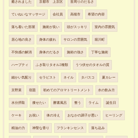
癒されました
京都市 上京区
首周りのだるさ
ていねいなマッサージ
会社員
高槻市
希望の内容
落ち着いた部屋
施術が良い
頭がスッキリ
室内の雰囲気
居心地の良さ
身体の疲れ
サロンの雰囲気
堀川町
不快感の解消
身体のだるさ
施術の強さ
丁寧な施術
ハーブティ
ふき取りタオル2種類
うつ伏せのタオルの質
細かい気配り
セラピスト
ネイル
タバスコ
夏カレー
京野菜
宿題
初めてのアロマトリートメント
水の飲み方
水分摂取
痩せたい
酵素風呂
整う
ライム
誕生日
ケーキ
お祝い
体の冷え
おなかの調子が悪い
ヒーリング
精油の力
神聖な香り
フランキンセンス
落ち込み