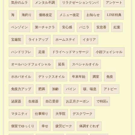
気分のムラ
メンタル不調
リラクゼーションリンパ
アンケート
海
海釣り
価格改定
メニュー改定
お知らせ
LINE特典
ベンゾイン
第一チャクラ
安心感
バニラ
安息香
紅葉
宝厳院
ライトアップ
ホームステイ
イタリア
ハンドリフレ
足湯
ドライヘッドマッサージ
小顔フェイシャル
オールハンドフェイシャル
延長
スペシャルオイル
ホホバオイル
デトックスオイル
年末年始
満室
免疫
免疫力アップ
肥満
加齢
パイン
咳、喘息
アトピー
泌尿器
生殖器
自己受容
お正月クーポン
で特区s
マタニティ
仕事帰り
大学院
デスクワーク
個室でゆっくり
幸せ
疲労ピーク
体調すぐれず