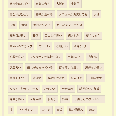
施術中はしずか
自分に合う
大阪市
淀川区
肩こりがひどい
香りが選べる
メニューが充実してる
安価
滋賀
大津
疲れがひどい
月一のメンテナンス
雰囲気が良い
接客
口コミが良い
癒された
寝てしまう
自分へのごほうび
ていねい
心地よい
全身かたい
対応が良い
マッサージが気持ち良い
全身のこり
力加減
調度良い
疲れがたまっている
落ち着いた感じ
気持ちの良い
全身くまなく
清潔感
きめ細やかさ
りんぱま
日頃の疲れ
ゆっくり静かにできる
バランス
全身疲れ
調度良い力加減
身体が痛い
全身が楽
駅ちか
招待
子供からのプレゼント
枕
ピンポイント
ほぐす
室温
脚の浮腫み
静か