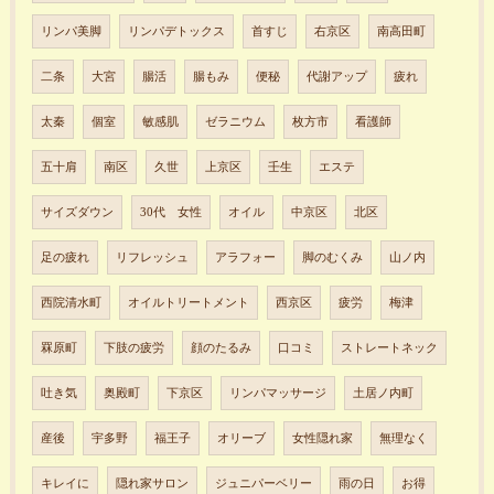
リンパ美脚
リンパデトックス
首すじ
右京区
南高田町
二条
大宮
腸活
腸もみ
便秘
代謝アップ
疲れ
太秦
個室
敏感肌
ゼラニウム
枚方市
看護師
五十肩
南区
久世
上京区
壬生
エステ
サイズダウン
30代 女性
オイル
中京区
北区
足の疲れ
リフレッシュ
アラフォー
脚のむくみ
山ノ内
西院清水町
オイルトリートメント
西京区
疲労
梅津
罧原町
下肢の疲労
顔のたるみ
口コミ
ストレートネック
吐き気
奥殿町
下京区
リンパマッサージ
土居ノ内町
産後
宇多野
福王子
オリーブ
女性隠れ家
無理なく
キレイに
隠れ家サロン
ジュニパーベリー
雨の日
お得