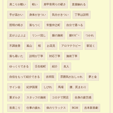
肩こりが酷い
軽い
肩甲骨周りの硬さ
直接触れる
手が温かい
身体がきつい
気分がきつい
丁寧は説明
照明の暗さ
落ちつく
常盤仲之町
自分で選べる
足がぶよぶよ
リンパ流し
腸の施術
腸ｾﾗﾋﾟｰ
つかれ
不調改善
嵐山
桜
お花見
アロマテラピー
駅近く
落ち着いた
説明が丁寧
対応丁寧
施術丁寧
ゆっくりできる
壬生桧町
紹介
友人
自信をもって紹介できる
吉祥院
雰囲気がおしゃれ
夢と金
サイン会
紀伊国屋
しびれ
馬場
腰、尻まわり
重ダルさ
スタッフの施術
コロナで閉店
全身の疲労感
首肩こり
仕事の疲れ
体のリラックス
BGM
吉本新喜劇