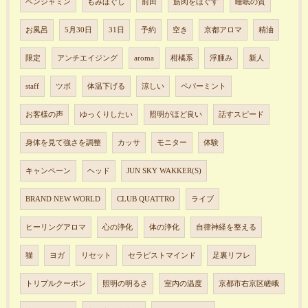
ベンジャミン
もみほぐし
前田
筋肉をほぐす
睡眠の質
お風呂
5月30日
31日
予約
空き
京都アロマ
精油
限定
アンチエイジング
aroma
柑橘系
浮腫み
新人
staff
ツボ
体温下げる
涼しい
ペパーミント
お客様の声
ゆっくりしたい
照明がほど良い
話すスピード
身体を見て強さを調整
カッサ
モニター
体験
キャンペーン
ヘッド
JUN SKY WAKKER(S)
BRAND NEW WORLD
CLUB QUATTRO
ライブ
ヒーリングアロマ
心の浄化
体の浄化
自律神経を整える
猫
ヨガ
リセット
セラピストマインド
足裏リフレ
トリプルクーポン
照明の明るさ
室内の温度
京都市右京区嵯峨