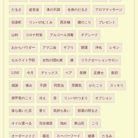
だるさ
超音波
体の不調
全身のだるさ
アロママッサージ
伯楽町
リンパのむくみ
西京極
腰のこり
プレゼント
山科
コロナ対策
アルコール消毒
チアシード
おからパウダー
アマニ油
サプリ
開運
浄化
レモン
セルライト予防
女性の隠れ家
膝
リラクゼーションサロン
LINE
今月
デトックス
ペア
美脚
足痩せ
親切
感謝
痛み
不調
同窓会
雰囲気
かたこり
スッキリ
肩甲骨のこり
冷え
首
リンパのつまり
オプション
落ち着いた店
香り
気持ち良い
部屋の明るさ
オイル選べる
完全個室
強め
東山区
こり
オーダーメイド
最近
スーパーフード
健康
たるみ