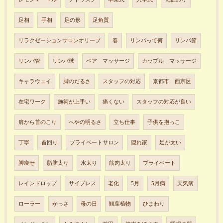
足相
手相
足の形
足角質
リラクゼーションサロンオリーブ
春
リンパって何
リンパ節
リンパ管
リンパ球
ペア マッサージ
カップル マッサージ
キャラウェイ
脚のだるさ
スタッフの対応
京都市 西京区
在宅ワーク
施術が上手い
痛くない
スタッフの対応が良い
肩から首のこり
へやの明るさ
立ち仕事
子供を抱っこ
丁寧
首回り
プライベートサロン
隠れ家
足が太い
脚痩せ
脂肪太り
水太り
筋肉太り
プライベート
レインドロップ
サイプレス
老化
5月
5月病
天気病
ローラー
かっさ
母の日
観葉植物
ひまわり