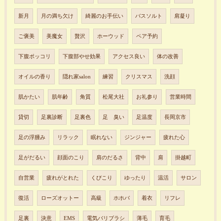
新月
月の満ち欠け
綺麗のお手伝い
バスソルト
肩凝り
ご褒美
美魔女
贅沢
ホーウッド
ペア予約
下腹ポッコリ
下腹部やせ効果
アクセス良い
体の改善
オイルの香り
隠れ家salon
練習
クリスマス
洗顔
肌かたい
肌年齢
角質
松尾大社
お礼参り
営業時間
貸切
足裏診断
足裏色
足 臭い
足温度
長岡京市
足の浮腫み
リラック
眠れない
ジンジャー
疲れた心
足がだるい
顔面のこり
肩のだるさ
背中
肩
掛越町
自営業
疲れがとれた
くびこり
ゆったり
温活
サロン
復活
ローズオットー
高級
ホホバ
着衣
リフレ
足裏
決意
EMS
電気バリブラシ
薄毛
育毛