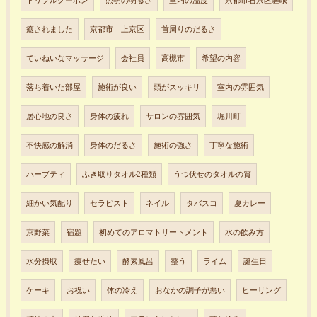
トリプルクーポン
照明の明るさ
室内の温度
京都市右京区嵯峨
癒されました
京都市 上京区
首周りのだるさ
ていねいなマッサージ
会社員
高槻市
希望の内容
落ち着いた部屋
施術が良い
頭がスッキリ
室内の雰囲気
居心地の良さ
身体の疲れ
サロンの雰囲気
堀川町
不快感の解消
身体のだるさ
施術の強さ
丁寧な施術
ハーブティ
ふき取りタオル2種類
うつ伏せのタオルの質
細かい気配り
セラピスト
ネイル
タバスコ
夏カレー
京野菜
宿題
初めてのアロマトリートメント
水の飲み方
水分摂取
痩せたい
酵素風呂
整う
ライム
誕生日
ケーキ
お祝い
体の冷え
おなかの調子が悪い
ヒーリング