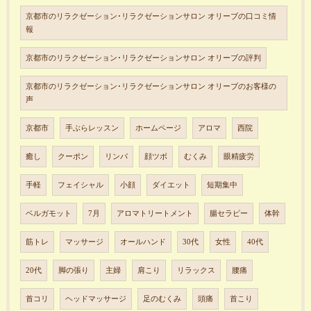
京都市のリラクゼーション･リラクゼーションサロン オリーブの口コミ情
報
京都市のリラクゼーション･リラクゼーションサロン オリーブの評判
京都市のリラクゼーション･リラクゼーションサロン オリーブのお客様の
声
京都市
手ぶらレッスン
ホームページ
アロマ
西院
癒し
クーポン
リンパ
顔ツボ
むくみ
眼精疲労
手軽
フェイシャル
小顔
ダイエット
短期集中
ベルガモット
7月
アロマトリートメント
腸セラピー
体幹
筋トレ
マッサージ
オールハンド
30代
女性
40代
20代
脚の張り
主婦
肩こり
リラックス
腰痛
首コリ
ヘッドマッサージ
足のむくみ
頭痛
首こり