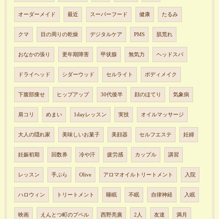
オーダーメイド
最近
スーパーフード
健康
たるみ
クマ
目の周りの乾燥
デジタルケア
PMS
肌荒れ
おなかの張り
更年期障害
甲状腺
無気力
ヘッドスパ
ドライヘッド
シダーウッド
セルライト
ボディメイク
下腹部痩せ
ヒップアップ
30代後半
顔のほてり
気象病
肩コリ
めまい
1dayレッスン
実技
オイルマッサージ
大人の隠れ家
美味しいお菓子
美顔器
セルフエステ
妊婦
妊娠初期
回数券
冷や汗
疲労感
カップル
講習
レッスン
手ぶら
Olive
アロマオイルトリートメント
入院
ハロウィン
トリートメント
睡眠
不眠
自律神経
入眠
映画
えんとつ町のプペル
西野亮廣
2人
友達
満月