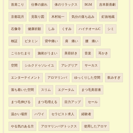
首肩こり
仕事の疲れ
体のリラックス
BGM
吉本新喜劇
京都花月
見取り図
木村祐一
気分の落ち込み
釘抜地蔵
石像寺
健康祈願
しみ
くすみ
ハイチオールC
シミ
検証
ビタミン
背中痛い
肩 痛い
腰 痛い
こりかたまり
施術がうまい
美容好き
音楽
耳かき
空間
シルクドゥソレイユ
アレグリア
サーカス
エンターテイメント
アロマリンパ
ゆっくりした空間
飲みすぎ
落ち着いた空間
スリム
エグータム
まつ毛美容液
まつ毛伸びる
まつ毛増える
目力アップ
セール
温かい場所
ハワイ
セラピスト求人
経験者
やる気のある方
アロマリンパデトックス
使用したアロマ