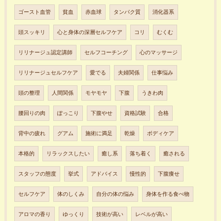
ゴースト血管
貧血
赤血球
タンパク質
消化器系
頭スッキリ
心と身体の深層セルフケア
コリ
むくむ
リリナージュ認定講師
セルフコーチング
心のマッサージ
リリナージュセルフケア
愛でる
夫婦関係
仕事悩み
頭の整理
人間関係
モヤモヤ
下腹
うきわ肉
腰回りの肉
ぽっこり
下腹やせ
資格試験
合格
背中の疲れ
グアム
施術に満足
乾燥
ボディケア
本格的
リラックスしたい
癒し系
落ち着く
癒される
スタッフの態度
挙式
アドバイス
慢性的
下腹痩せ
セルフケア
体のしくみ
自分の体の悩み
身体を作る食べ物
アロマの香り
ゆっくり
技術が高い
レベルが高い