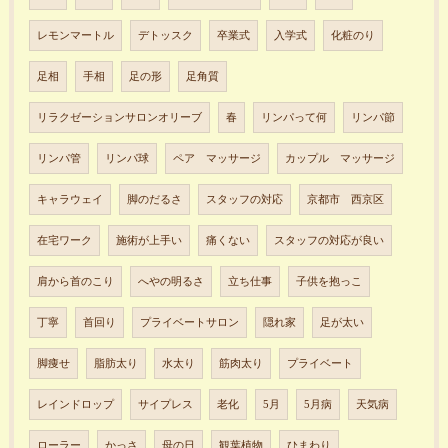
レモンマートル
デトッスク
卒業式
入学式
化粧のり
足相
手相
足の形
足角質
リラクゼーションサロンオリーブ
春
リンパって何
リンパ節
リンパ管
リンパ球
ペア マッサージ
カップル マッサージ
キャラウェイ
脚のだるさ
スタッフの対応
京都市 西京区
在宅ワーク
施術が上手い
痛くない
スタッフの対応が良い
肩から首のこり
へやの明るさ
立ち仕事
子供を抱っこ
丁寧
首回り
プライベートサロン
隠れ家
足が太い
脚痩せ
脂肪太り
水太り
筋肉太り
プライベート
レインドロップ
サイプレス
老化
5月
5月病
天気病
ローラー
かっさ
母の日
観葉植物
ひまわり