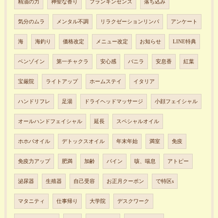
精油の力
神聖な香り
フランキンセンス
落ち込み
気分のムラ
メンタル不調
リラクゼーションリンパ
アンケート
海
海釣り
価格改定
メニュー改定
お知らせ
LINE特典
ベンゾイン
第一チャクラ
安心感
バニラ
安息香
紅葉
宝厳院
ライトアップ
ホームステイ
イタリア
ハンドリフレ
足湯
ドライヘッドマッサージ
小顔フェイシャル
オールハンドフェイシャル
延長
スペシャルオイル
ホホバオイル
デトックスオイル
年末年始
満室
免疫
免疫力アップ
肥満
加齢
パイン
咳、喘息
アトピー
泌尿器
生殖器
自己受容
お正月クーポン
で特区s
マタニティ
仕事帰り
大学院
デスクワーク