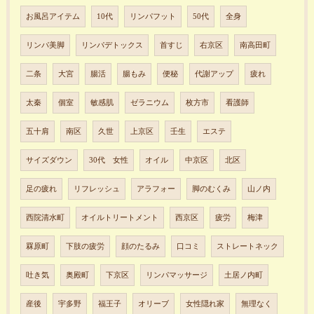
お風呂アイテム
10代
リンパフット
50代
全身
リンパ美脚
リンパデトックス
首すじ
右京区
南高田町
二条
大宮
腸活
腸もみ
便秘
代謝アップ
疲れ
太秦
個室
敏感肌
ゼラニウム
枚方市
看護師
五十肩
南区
久世
上京区
壬生
エステ
サイズダウン
30代 女性
オイル
中京区
北区
足の疲れ
リフレッシュ
アラフォー
脚のむくみ
山ノ内
西院清水町
オイルトリートメント
西京区
疲労
梅津
罧原町
下肢の疲労
顔のたるみ
口コミ
ストレートネック
吐き気
奥殿町
下京区
リンパマッサージ
土居ノ内町
産後
宇多野
福王子
オリーブ
女性隠れ家
無理なく