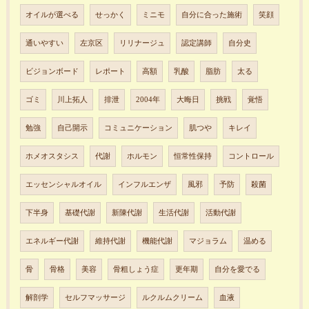
オイルが選べる
せっかく
ミニモ
自分に合った施術
笑顔
通いやすい
左京区
リリナージュ
認定講師
自分史
ビジョンボード
レポート
高額
乳酸
脂肪
太る
ゴミ
川上拓人
排泄
2004年
大晦日
挑戦
覚悟
勉強
自己開示
コミュニケーション
肌つや
キレイ
ホメオスタシス
代謝
ホルモン
恒常性保持
コントロール
エッセンシャルオイル
インフルエンザ
風邪
予防
殺菌
下半身
基礎代謝
新陳代謝
生活代謝
活動代謝
エネルギー代謝
維持代謝
機能代謝
マジョラム
温める
骨
骨格
美容
骨粗しょう症
更年期
自分を愛でる
解剖学
セルフマッサージ
ルクルムクリーム
血液