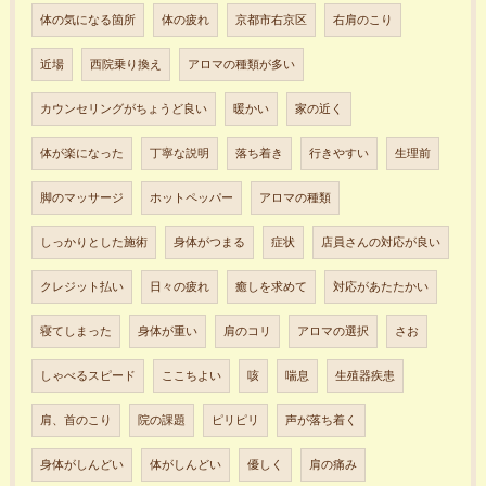
体の気になる箇所
体の疲れ
京都市右京区
右肩のこり
近場
西院乗り換え
アロマの種類が多い
カウンセリングがちょうど良い
暖かい
家の近く
体が楽になった
丁寧な説明
落ち着き
行きやすい
生理前
脚のマッサージ
ホットペッパー
アロマの種類
しっかりとした施術
身体がつまる
症状
店員さんの対応が良い
クレジット払い
日々の疲れ
癒しを求めて
対応があたたかい
寝てしまった
身体が重い
肩のコリ
アロマの選択
さお
しゃべるスピード
ここちよい
咳
喘息
生殖器疾患
肩、首のこり
院の課題
ピリピリ
声が落ち着く
身体がしんどい
体がしんどい
優しく
肩の痛み