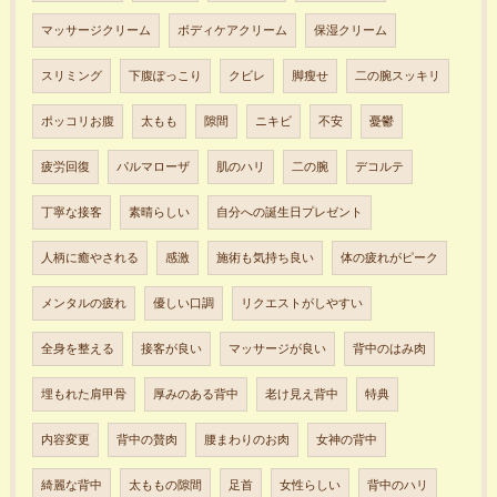
マッサージクリーム
ボディケアクリーム
保湿クリーム
スリミング
下腹ぽっこり
クビレ
脚瘦せ
二の腕スッキリ
ポッコリお腹
太もも
隙間
ニキビ
不安
憂鬱
疲労回復
パルマローザ
肌のハリ
二の腕
デコルテ
丁寧な接客
素晴らしい
自分への誕生日プレゼント
人柄に癒やされる
感激
施術も気持ち良い
体の疲れがピーク
メンタルの疲れ
優しい口調
リクエストがしやすい
全身を整える
接客が良い
マッサージが良い
背中のはみ肉
埋もれた肩甲骨
厚みのある背中
老け見え背中
特典
内容変更
背中の贅肉
腰まわりのお肉
女神の背中
綺麗な背中
太ももの隙間
足首
女性らしい
背中のハリ