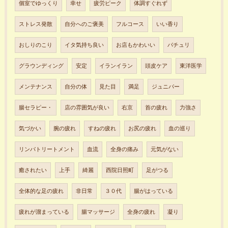
個室でゆっくり
幸せ
疲労ピーク
体調すぐれず
ストレス発散
自分へのご褒美
フルコース
いい香り
おしりのこり
イタ気持ち良い
お店もかわいい
パチュリ
グラウンディング
安定
イランイラン
頭皮ケア
東洋医学
メンテナンス
自分の体
見た目
満足
ジュニパー
腸セラピー・
店の雰囲気が良い
右京
首の疲れ
力強さ
気づかい
腕の疲れ
すねの疲れ
お尻の疲れ
血の巡り
リンパトリートメント
血流
全身の痛み
元気がない
癒されたい
上手
綺麗
西院日照町
足がつる
全体的な足の疲れ
非日常
３０代
腸がはっている
疲れが溜まっている
腸マッサージ
全身の疲れ
凝り