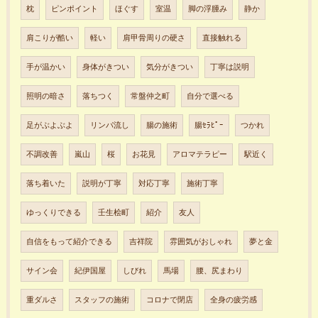
枕
ピンポイント
ほぐす
室温
脚の浮腫み
静か
肩こりが酷い
軽い
肩甲骨周りの硬さ
直接触れる
手が温かい
身体がきつい
気分がきつい
丁寧は説明
照明の暗さ
落ちつく
常盤仲之町
自分で選べる
足がぶよぶよ
リンパ流し
腸の施術
腸ｾﾗﾋﾟｰ
つかれ
不調改善
嵐山
桜
お花見
アロマテラピー
駅近く
落ち着いた
説明が丁寧
対応丁寧
施術丁寧
ゆっくりできる
壬生桧町
紹介
友人
自信をもって紹介できる
吉祥院
雰囲気がおしゃれ
夢と金
サイン会
紀伊国屋
しびれ
馬場
腰、尻まわり
重ダルさ
スタッフの施術
コロナで閉店
全身の疲労感