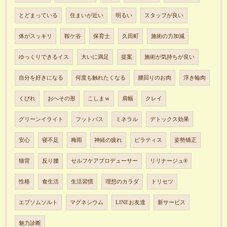
とどまっている
住まいが近い
明るい
スタッフが良い
体がスッキリ
鞍ケ谷
保育士
久田町
施術の力加減
ゆっくりできるイス
大いに満足
提案
施術が気持ちが良い
自分を好きになる
何度も触れたくなる
腰回りのお肉
浮き輪肉
くびれ
おへその形
こしまｗ
肩幅
クレイ
グリーンイライト
フットバス
ミネラル
デトックス効果
安心
寝不足
梅雨
神経の疲れ
ピラティス
姿勢矯正
猫背
反り腰
セルフケアプロデューサー
リリナージュ®︎
性格
食生活
生活習慣
理想のカラダ
トリセツ
エプソムソルト
マグネシウム
LINEお友達
新サービス
魅力診断