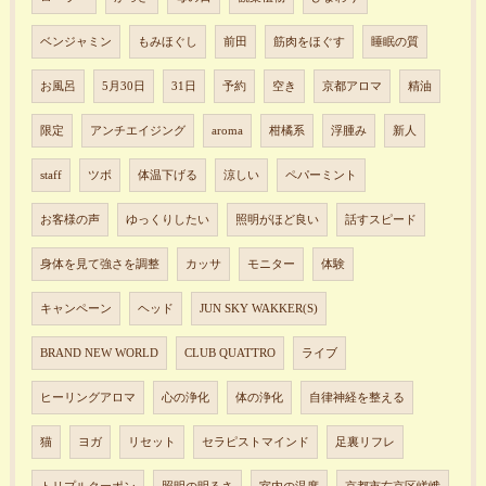
ベンジャミン
もみほぐし
前田
筋肉をほぐす
睡眠の質
お風呂
5月30日
31日
予約
空き
京都アロマ
精油
限定
アンチエイジング
aroma
柑橘系
浮腫み
新人
staff
ツボ
体温下げる
涼しい
ペパーミント
お客様の声
ゆっくりしたい
照明がほど良い
話すスピード
身体を見て強さを調整
カッサ
モニター
体験
キャンペーン
ヘッド
JUN SKY WAKKER(S)
BRAND NEW WORLD
CLUB QUATTRO
ライブ
ヒーリングアロマ
心の浄化
体の浄化
自律神経を整える
猫
ヨガ
リセット
セラピストマインド
足裏リフレ