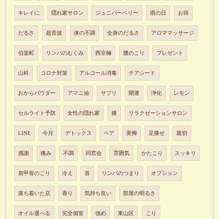
キレイに
隠れ家サロン
ジュニパーベリー
雨の日
お得
だるさ
超音波
体の不調
全身のだるさ
アロママッサージ
伯楽町
リンパのむくみ
西京極
腰のこり
プレゼント
山科
コロナ対策
アルコール消毒
チアシード
おからパウダー
アマニ油
サプリ
開運
浄化
レモン
セルライト予防
女性の隠れ家
膝
リラクゼーションサロン
LINE
今月
デトックス
ペア
美脚
足痩せ
親切
感謝
痛み
不調
同窓会
雰囲気
かたこり
スッキリ
肩甲骨のこり
冷え
首
リンパのつまり
オプション
落ち着いた店
香り
気持ち良い
部屋の明るさ
オイル選べる
完全個室
強め
東山区
こり