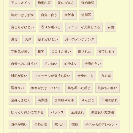
アロマオイル
施術内容
足のダルさ
強め希望
施術中はしずか
自分に合う
大阪市
淀川区
肩こりがひどい
香りが選べる
メニューが充実してる
安価
滋賀
大津
疲れがひどい
月一のメンテナンス
雰囲気が良い
接客
口コミが良い
癒された
寝てしまう
自分へのごほうび
ていねい
心地よい
全身かたい
対応が良い
マッサージが気持ち良い
全身のこり
力加減
調度良い
疲れがたまっている
落ち着いた感じ
気持ちの良い
全身くまなく
清潔感
きめ細やかさ
りんぱま
日頃の疲れ
ゆっくり静かにできる
バランス
全身疲れ
調度良い力加減
身体が痛い
全身が楽
駅ちか
招待
子供からのプレゼント