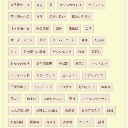
肩甲骨のこり
冷え
首
リンパのつまり
オプション
落ち着いた店
香り
気持ち良い
部屋の明るさ
オイル選べる
完全個室
強め
東山区
こり
オーダーメイド
最近
スーパーフード
健康
たるみ
クマ
目の周りの乾燥
デジタルケア
PMS
肌荒れ
おなかの張り
更年期障害
甲状腺
無気力
ヘッドスパ
ドライヘッド
シダーウッド
セルライト
ボディメイク
下腹部痩せ
ヒップアップ
30代後半
顔のほてり
気象病
肩コリ
めまい
1dayレッスン
実技
オイルマッサージ
大人の隠れ家
美味しいお菓子
美顔器
セルフエステ
妊婦
妊娠初期
回数券
冷や汗
疲労感
カップル
講習