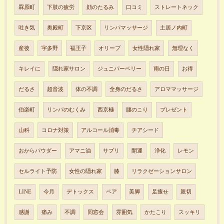
罧原町
下肢の疲労
顔のたるみ
口コミ
ストレートネック
吐き気
奥殿町
下京区
リンパマッサージ
土居ノ内町
産後
宇多野
福王子
オリーブ
女性隠れ家
無理なく
キレイに
隠れ家サロン
ジュニパーベリー
雨の日
お得
だるさ
超音波
体の不調
全身のだるさ
アロママッサージ
伯楽町
リンパのむくみ
西京極
腰のこり
プレゼント
山科
コロナ対策
アルコール消毒
チアシード
おからパウダー
アマニ油
サプリ
開運
浄化
レモン
セルライト予防
女性の隠れ家
膝
リラクゼーションサロン
LINE
今月
デトックス
ペア
美脚
足痩せ
親切
感謝
痛み
不調
同窓会
雰囲気
かたこり
スッキリ