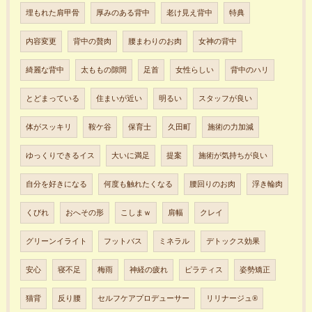
埋もれた肩甲骨
厚みのある背中
老け見え背中
特典
内容変更
背中の贅肉
腰まわりのお肉
女神の背中
綺麗な背中
太ももの隙間
足首
女性らしい
背中のハリ
とどまっている
住まいが近い
明るい
スタッフが良い
体がスッキリ
鞍ケ谷
保育士
久田町
施術の力加減
ゆっくりできるイス
大いに満足
提案
施術が気持ちが良い
自分を好きになる
何度も触れたくなる
腰回りのお肉
浮き輪肉
くびれ
おへその形
こしまｗ
肩幅
クレイ
グリーンイライト
フットバス
ミネラル
デトックス効果
安心
寝不足
梅雨
神経の疲れ
ピラティス
姿勢矯正
猫背
反り腰
セルフケアプロデューサー
リリナージュ®︎