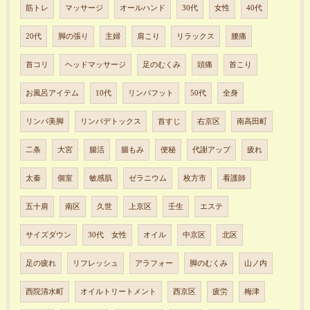
筋トレ
マッサージ
オールハンド
30代
女性
40代
20代
脚の張り
主婦
肩こり
リラックス
腰痛
首コリ
ヘッドマッサージ
足のむくみ
頭痛
首こり
お風呂アイテム
10代
リンパフット
50代
全身
リンパ美脚
リンパデトックス
首すじ
右京区
南高田町
二条
大宮
腸活
腸もみ
便秘
代謝アップ
疲れ
太秦
個室
敏感肌
ゼラニウム
枚方市
看護師
五十肩
南区
久世
上京区
壬生
エステ
サイズダウン
30代 女性
オイル
中京区
北区
足の疲れ
リフレッシュ
アラフォー
脚のむくみ
山ノ内
西院清水町
オイルトリートメント
西京区
疲労
梅津