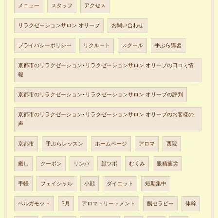
メニュー
スタッフ
アクセス
リラクゼーションサロン オリーブ
お問い合わせ
プライバシーポリシー
リクルート
スクール
手ぶら講習
京都市のリラクゼーション･リラクゼーションサロン オリーブの口コミ情
報
京都市のリラクゼーション･リラクゼーションサロン オリーブの評判
京都市のリラクゼーション･リラクゼーションサロン オリーブのお客様の
声
京都市
手ぶらレッスン
ホームページ
アロマ
西院
癒し
クーポン
リンパ
顔ツボ
むくみ
眼精疲労
手軽
フェイシャル
小顔
ダイエット
短期集中
ベルガモット
7月
アロマトリートメント
腸セラピー
体幹