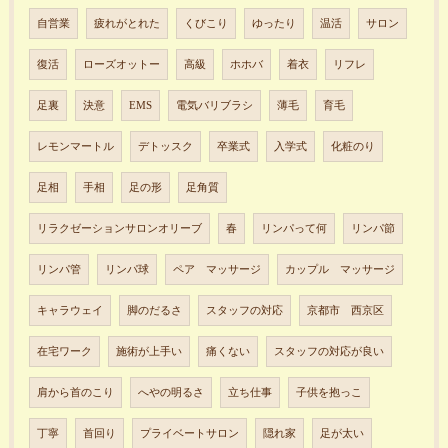
自営業
疲れがとれた
くびこり
ゆったり
温活
サロン
復活
ローズオットー
高級
ホホバ
着衣
リフレ
足裏
決意
EMS
電気バリブラシ
薄毛
育毛
レモンマートル
デトッスク
卒業式
入学式
化粧のり
足相
手相
足の形
足角質
リラクゼーションサロンオリーブ
春
リンパって何
リンパ節
リンパ管
リンパ球
ペア マッサージ
カップル マッサージ
キャラウェイ
脚のだるさ
スタッフの対応
京都市 西京区
在宅ワーク
施術が上手い
痛くない
スタッフの対応が良い
肩から首のこり
へやの明るさ
立ち仕事
子供を抱っこ
丁寧
首回り
プライベートサロン
隠れ家
足が太い