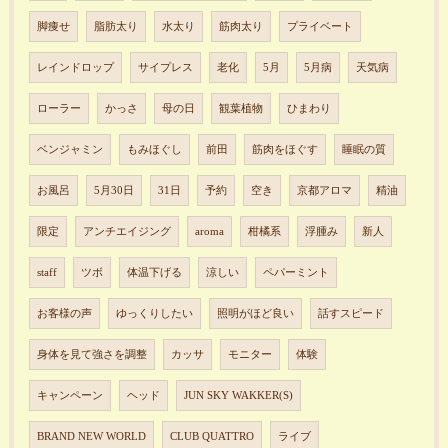
脚痩せ
脂肪太り
水太り
筋肉太り
プライベート
レインドロップ
サイプレス
老化
5月
5月病
天気病
ローラー
かっさ
母の日
観葉植物
ひまわり
ベンジャミン
もみほぐし
前田
筋肉をほぐす
睡眠の質
お風呂
5月30日
31日
予約
空き
京都アロマ
精油
限定
アンチエイジング
aroma
柑橘系
浮腫み
新人
staff
ツボ
体温下げる
涼しい
ペパーミント
お客様の声
ゆっくりしたい
照明がほど良い
話すスピード
身体を見て強さを調整
カッサ
モニター
体験
キャンペーン
ヘッド
JUN SKY WAKKER(S)
BRAND NEW WORLD
CLUB QUATTRO
ライブ