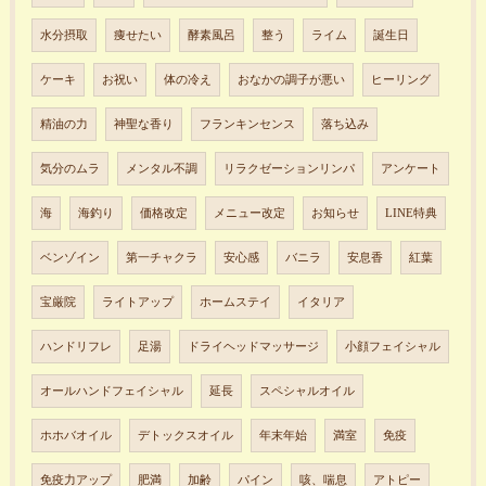
水分摂取
痩せたい
酵素風呂
整う
ライム
誕生日
ケーキ
お祝い
体の冷え
おなかの調子が悪い
ヒーリング
精油の力
神聖な香り
フランキンセンス
落ち込み
気分のムラ
メンタル不調
リラクゼーションリンパ
アンケート
海
海釣り
価格改定
メニュー改定
お知らせ
LINE特典
ベンゾイン
第一チャクラ
安心感
バニラ
安息香
紅葉
宝厳院
ライトアップ
ホームステイ
イタリア
ハンドリフレ
足湯
ドライヘッドマッサージ
小顔フェイシャル
オールハンドフェイシャル
延長
スペシャルオイル
ホホバオイル
デトックスオイル
年末年始
満室
免疫
免疫力アップ
肥満
加齢
パイン
咳、喘息
アトピー