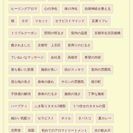
ヒーリングアロマ
心の浄化
体の浄化
自律神経を整える
猫
ヨガ
リセット
セラピストマインド
足裏リフレ
トリプルクーポン
照明の明るさ
室内の温度
京都市右京区嵯峨
癒されました
京都市 上京区
首周りのだるさ
ていねいなマッサージ
会社員
高槻市
希望の内容
落ち着いた部屋
施術が良い
頭がスッキリ
室内の雰囲気
居心地の良さ
身体の疲れ
サロンの雰囲気
堀川町
不快感の解消
身体のだるさ
施術の強さ
丁寧な施術
ハーブティ
ふき取りタオル2種類
うつ伏せのタオルの質
細かい気配り
セラピスト
ネイル
タバスコ
夏カレー
京野菜
宿題
初めてのアロマトリートメント
水の飲み方