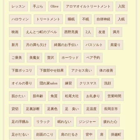
レッスン
手ぶら
Olive
アロマオイルトリートメント
入院
ハロウィン
トリートメント
睡眠
不眠
自律神経
入眠
映画
えんとつ町のプペル
西野亮廣
2人
友達
満月
新月
月の満ち欠け
綺麗のお手伝い
バスソルト
肩凝り
ご褒美
美魔女
贅沢
ホーウッド
ペア予約
下腹ポッコリ
下腹部やせ効果
アクセス良い
体の改善
オイルの香り
隠れ家salon
練習
クリスマス
洗顔
肌かたい
肌年齢
角質
松尾大社
お礼参り
営業時間
貸切
足裏診断
足裏色
足 臭い
足温度
長岡京市
足の浮腫み
リラック
眠れない
ジンジャー
疲れた心
足がだるい
顔面のこり
肩のだるさ
背中
肩
掛越町