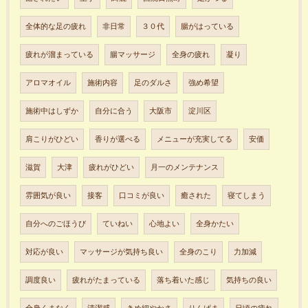
全体的な足の疲れ
非日常
３０代
腸がはっている
疲れが溜まっている
腸マッサージ
全身の疲れ
凝り
アロマオイル
施術内容
足のダルさ
強め希望
施術中はしずか
自分に合う
大阪市
淀川区
肩こりがひどい
香りが選べる
メニューが充実してる
安価
滋賀
大津
疲れがひどい
月一のメンテナンス
雰囲気が良い
接客
口コミが良い
癒された
寝てしまう
自分へのごほうび
ていねい
心地よい
全身かたい
対応が良い
マッサージが気持ち良い
全身のこり
力加減
調度良い
疲れがたまっている
落ち着いた感じ
気持ちの良い