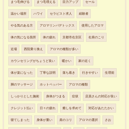
まつ毛伸びる
まつ毛増える
目力アップ
セール
温かい場所
ハワイ
セラピスト求人
経験者
やる気のある方
アロマリンパデトックス
使用したアロマ
体の気になる箇所
体の疲れ
京都市右京区
右肩のこり
近場
西院乗り換え
アロマの種類が多い
カウンセリングがちょうど良い
暖かい
家の近く
体が楽になった
丁寧な説明
落ち着き
行きやすい
生理前
脚のマッサージ
ホットペッパー
アロマの種類
しっかりとした施術
身体がつまる
症状
店員さんの対応が良い
クレジット払い
日々の疲れ
癒しを求めて
対応があたたかい
寝てしまった
身体が重い
肩のコリ
アロマの選択
さお