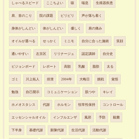
しゃべるスピード
ここちよい
咳
喘息
生殖器疾患
肩、首のこり
院の課題
ピリピリ
声が落ち着く
身体がしんどい
体がしんどい
優しく
肩の痛み
オイルが選べる
せっかく
ミニモ
自分に合った施術
笑顔
通いやすい
左京区
リリナージュ
認定講師
自分史
ビジョンボード
レポート
高額
乳酸
脂肪
太る
ゴミ
川上拓人
排泄
2004年
大晦日
挑戦
覚悟
勉強
自己開示
コミュニケーション
肌つや
キレイ
ホメオスタシス
代謝
ホルモン
恒常性保持
コントロール
エッセンシャルオイル
インフルエンザ
風邪
予防
殺菌
下半身
基礎代謝
新陳代謝
生活代謝
活動代謝