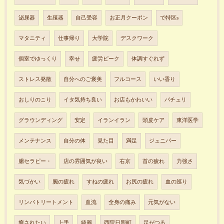
泌尿器
生殖器
自己受容
お正月クーポン
で特区s
マタニティ
仕事帰り
大学院
デスクワーク
個室でゆっくり
幸せ
疲労ピーク
体調すぐれず
ストレス発散
自分へのご褒美
フルコース
いい香り
おしりのこり
イタ気持ち良い
お店もかわいい
パチュリ
グラウンディング
安定
イランイラン
頭皮ケア
東洋医学
メンテナンス
自分の体
見た目
満足
ジュニパー
腸セラピー・
店の雰囲気が良い
右京
首の疲れ
力強さ
気づかい
腕の疲れ
すねの疲れ
お尻の疲れ
血の巡り
リンパトリートメント
血流
全身の痛み
元気がない
癒されたい
上手
綺麗
西院日照町
足がつる