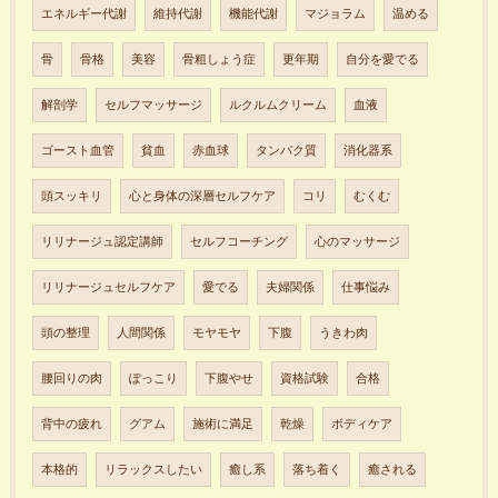
エネルギー代謝
維持代謝
機能代謝
マジョラム
温める
骨
骨格
美容
骨粗しょう症
更年期
自分を愛でる
解剖学
セルフマッサージ
ルクルムクリーム
血液
ゴースト血管
貧血
赤血球
タンパク質
消化器系
頭スッキリ
心と身体の深層セルフケア
コリ
むくむ
リリナージュ認定講師
セルフコーチング
心のマッサージ
リリナージュセルフケア
愛でる
夫婦関係
仕事悩み
頭の整理
人間関係
モヤモヤ
下腹
うきわ肉
腰回りの肉
ぽっこり
下腹やせ
資格試験
合格
背中の疲れ
グアム
施術に満足
乾燥
ボディケア
本格的
リラックスしたい
癒し系
落ち着く
癒される