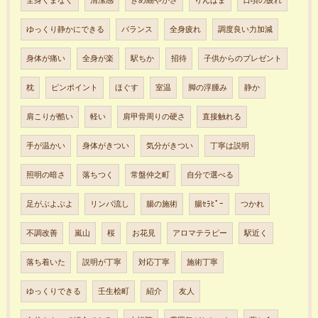
全身くまなく
清潔感
きめ細やかさ
りんぱま
日頃の疲れ
ゆっくり静かにできる
バランス
全身疲れ
調度良い力加減
身体が痛い
全身が楽
駅ちか
招待
子供からのプレゼント
枕
ピンポイント
ほぐす
室温
脚の浮腫み
静か
肩こりが酷い
軽い
肩甲骨周りの硬さ
直接触れる
手が温かい
身体がきつい
気分がきつい
丁寧は説明
照明の暗さ
落ちつく
常盤仲之町
自分で選べる
足がぶよぶよ
リンパ流し
腸の施術
腸ｾﾗﾋﾟｰ
つかれ
不調改善
嵐山
桜
お花見
アロマテラピー
駅近く
落ち着いた
説明が丁寧
対応丁寧
施術丁寧
ゆっくりできる
壬生桧町
紹介
友人