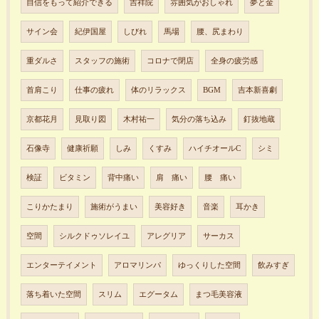
自信をもって紹介できる
吉祥院
雰囲気がおしゃれ
夢と金
サイン会
紀伊国屋
しびれ
馬場
腰、尻まわり
重ダルさ
スタッフの施術
コロナで閉店
全身の疲労感
首肩こり
仕事の疲れ
体のリラックス
BGM
吉本新喜劇
京都花月
見取り図
木村祐一
気分の落ち込み
釘抜地蔵
石像寺
健康祈願
しみ
くすみ
ハイチオールC
シミ
検証
ビタミン
背中痛い
肩 痛い
腰 痛い
こりかたまり
施術がうまい
美容好き
音楽
耳かき
空間
シルクドゥソレイユ
アレグリア
サーカス
エンターテイメント
アロマリンパ
ゆっくりした空間
飲みすぎ
落ち着いた空間
スリム
エグータム
まつ毛美容液