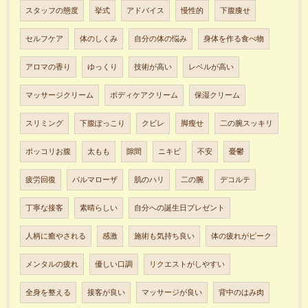
スタッフの態度
挙式
アドバイス
慢性的
下腹痩せ
セルフケア
体のしくみ
自分の体の悩み
身体を作る食べ物
アロマの香り
ゆっくり
技術が高い
レベルが高い
マッサージクリーム
ボディケアクリーム
保湿クリーム
スリミング
下腹ぽっこり
クビレ
脚瘦せ
二の腕スッキリ
ポッコリお腹
太もも
隙間
ニキビ
不安
憂鬱
疲労回復
パルマローザ
肌のハリ
二の腕
デコルテ
丁寧な接客
素晴らしい
自分への誕生日プレゼント
人柄に癒やされる
感激
施術も気持ち良い
体の疲れがピーク
メンタルの疲れ
優しい口調
リクエストがしやすい
全身を整える
接客が良い
マッサージが良い
背中のはみ肉