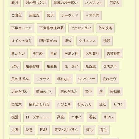
新月
月の満ち欠け
綺麗のお手伝い
バスソルト
肩凝り
ご褒美
美魔女
贅沢
ホーウッド
ペア予約
下腹ポッコリ
下腹部やせ効果
アクセス良い
体の改善
オイルの香り
隠れ家salon
練習
クリスマス
洗顔
肌かたい
肌年齢
角質
松尾大社
お礼参り
営業時間
貸切
足裏診断
足裏色
足 臭い
足温度
長岡京市
足の浮腫み
リラック
眠れない
ジンジャー
疲れた心
足がだるい
顔面のこり
肩のだるさ
背中
肩
掛越町
自営業
疲れがとれた
くびこり
ゆったり
温活
サロン
復活
ローズオットー
高級
ホホバ
着衣
リフレ
足裏
決意
EMS
電気バリブラシ
薄毛
育毛