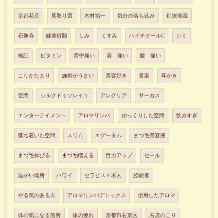
京都花月
見取り図
木村祐一
気分の落ち込み
釘抜地蔵
石像寺
健康祈願
しみ
くすみ
ハイチオールC
シミ
検証
ビタミン
背中痛い
肩 痛い
腰 痛い
こりかたまり
施術がうまい
美容好き
音楽
耳かき
空間
シルクドゥソレイユ
アレグリア
サーカス
エンターテイメント
アロマリンパ
ゆっくりした空間
飲みすぎ
落ち着いた空間
スリム
エグータム
まつ毛美容液
まつ毛伸びる
まつ毛増える
目力アップ
セール
温かい場所
ハワイ
セラピスト求人
経験者
やる気のある方
アロマリンパデトックス
使用したアロマ
体の気になる箇所
体の疲れ
京都市右京区
右肩のこり