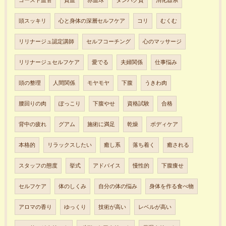
ゴースト血管
貧血
赤血球
タンパク質
消化器系
頭スッキリ
心と身体の深層セルフケア
コリ
むくむ
リリナージュ認定講師
セルフコーチング
心のマッサージ
リリナージュセルフケア
愛でる
夫婦関係
仕事悩み
頭の整理
人間関係
モヤモヤ
下腹
うきわ肉
腰回りの肉
ぽっこり
下腹やせ
資格試験
合格
背中の疲れ
グアム
施術に満足
乾燥
ボディケア
本格的
リラックスしたい
癒し系
落ち着く
癒される
スタッフの態度
挙式
アドバイス
慢性的
下腹痩せ
セルフケア
体のしくみ
自分の体の悩み
身体を作る食べ物
アロマの香り
ゆっくり
技術が高い
レベルが高い