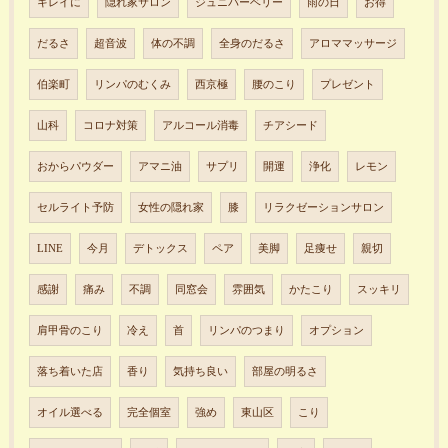
キレイに
隠れ家サロン
ジュニパーベリー
雨の日
お得
だるさ
超音波
体の不調
全身のだるさ
アロママッサージ
伯楽町
リンパのむくみ
西京極
腰のこり
プレゼント
山科
コロナ対策
アルコール消毒
チアシード
おからパウダー
アマニ油
サプリ
開運
浄化
レモン
セルライト予防
女性の隠れ家
膝
リラクゼーションサロン
LINE
今月
デトックス
ペア
美脚
足痩せ
親切
感謝
痛み
不調
同窓会
雰囲気
かたこり
スッキリ
肩甲骨のこり
冷え
首
リンパのつまり
オプション
落ち着いた店
香り
気持ち良い
部屋の明るさ
オイル選べる
完全個室
強め
東山区
こり