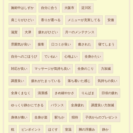
施術中はしずか
自分に合う
大阪市
淀川区
肩こりがひどい
香りが選べる
メニューが充実してる
安価
滋賀
大津
疲れがひどい
月一のメンテナンス
雰囲気が良い
接客
口コミが良い
癒された
寝てしまう
自分へのごほうび
ていねい
心地よい
全身かたい
対応が良い
マッサージが気持ち良い
全身のこり
力加減
調度良い
疲れがたまっている
落ち着いた感じ
気持ちの良い
全身くまなく
清潔感
きめ細やかさ
りんぱま
日頃の疲れ
ゆっくり静かにできる
バランス
全身疲れ
調度良い力加減
身体が痛い
全身が楽
駅ちか
招待
子供からのプレゼント
枕
ピンポイント
ほぐす
室温
脚の浮腫み
静か