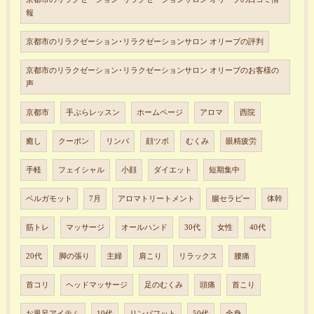
報
京都市のリラクゼーション･リラクゼーションサロン オリーブの評判
京都市のリラクゼーション･リラクゼーションサロン オリーブのお客様の
声
京都市
手ぶらレッスン
ホームページ
アロマ
西院
癒し
クーポン
リンパ
顔ツボ
むくみ
眼精疲労
手軽
フェイシャル
小顔
ダイエット
短期集中
ベルガモット
7月
アロマトリートメント
腸セラピー
体幹
筋トレ
マッサージ
オールハンド
30代
女性
40代
20代
脚の張り
主婦
肩こり
リラックス
腰痛
首コリ
ヘッドマッサージ
足のむくみ
頭痛
首こり
お風呂アイテム
10代
リンパフット
50代
全身