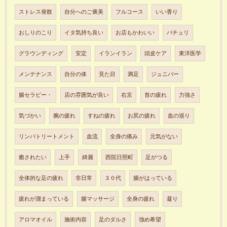
ストレス発散
自分へのご褒美
フルコース
いい香り
おしりのこり
イタ気持ち良い
お店もかわいい
パチュリ
グラウンディング
安定
イランイラン
頭皮ケア
東洋医学
メンテナンス
自分の体
見た目
満足
ジュニパー
腸セラピー・
店の雰囲気が良い
右京
首の疲れ
力強さ
気づかい
腕の疲れ
すねの疲れ
お尻の疲れ
血の巡り
リンパトリートメント
血流
全身の痛み
元気がない
癒されたい
上手
綺麗
西院日照町
足がつる
全体的な足の疲れ
非日常
３０代
腸がはっている
疲れが溜まっている
腸マッサージ
全身の疲れ
凝り
アロマオイル
施術内容
足のダルさ
強め希望