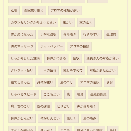
近場
西院乗り換え
アロマの種類が多い
カウンセリングがちょうど良い
暖かい
家の近く
体が楽になった
丁寧な説明
落ち着き
行きやすい
生理前
脚のマッサージ
ホットペッパー
アロマの種類
しっかりとした施術
身体がつまる
症状
店員さんの対応が良い
クレジット払い
日々の疲れ
癒しを求めて
対応があたたかい
寝てしまった
身体が重い
肩のコリ
アロマの選択
さお
しゃべるスピード
ここちよい
咳
喘息
生殖器疾患
肩、首のこり
院の課題
ピリピリ
声が落ち着く
身体がしんどい
体がしんどい
優しく
肩の痛み
オイルが選べる
せっかく
ミニモ
自分に合った施術
笑顔