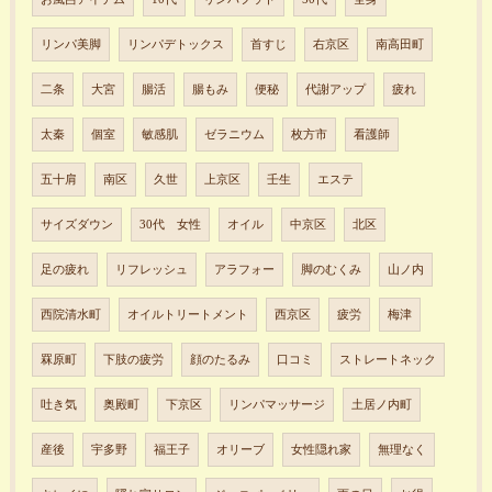
リンパ美脚
リンパデトックス
首すじ
右京区
南高田町
二条
大宮
腸活
腸もみ
便秘
代謝アップ
疲れ
太秦
個室
敏感肌
ゼラニウム
枚方市
看護師
五十肩
南区
久世
上京区
壬生
エステ
サイズダウン
30代 女性
オイル
中京区
北区
足の疲れ
リフレッシュ
アラフォー
脚のむくみ
山ノ内
西院清水町
オイルトリートメント
西京区
疲労
梅津
罧原町
下肢の疲労
顔のたるみ
口コミ
ストレートネック
吐き気
奥殿町
下京区
リンパマッサージ
土居ノ内町
産後
宇多野
福王子
オリーブ
女性隠れ家
無理なく