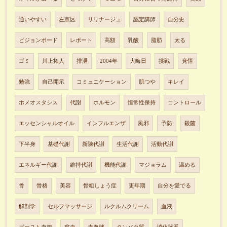
通いやすい
左京区
リリナージュ
認定講師
自分史
ビジョンボード
レポート
高額
乳酸
脂肪
太る
ゴミ
川上拓人
排泄
2004年
大晦日
挑戦
覚悟
勉強
自己開示
コミュニケーション
肌つや
キレイ
ホメオスタシス
代謝
ホルモン
恒常性保持
コントロール
エッセンシャルオイル
インフルエンザ
風邪
予防
殺菌
下半身
基礎代謝
新陳代謝
生活代謝
活動代謝
エネルギー代謝
維持代謝
機能代謝
マジョラム
温める
骨
骨格
美容
骨粗しょう症
更年期
自分を愛でる
解剖学
セルフマッサージ
ルクルムクリーム
血液