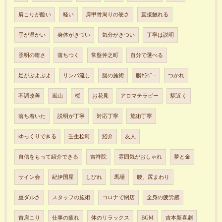
肩こりが酷い
軽い
肩甲骨周りの硬さ
直接触れる
手が温かい
身体がきつい
気分がきつい
丁寧は説明
照明の暗さ
落ちつく
常盤仲之町
自分で選べる
足がぶよぶよ
リンパ流し
腸の施術
腸ｾﾗﾋﾟｰ
つかれ
不調改善
嵐山
桜
お花見
アロマテラピー
駅近く
落ち着いた
説明が丁寧
対応丁寧
施術丁寧
ゆっくりできる
壬生桧町
紹介
友人
自信をもって紹介できる
吉祥院
雰囲気がおしゃれ
夢と金
サイン会
紀伊国屋
しびれ
馬場
腰、尻まわり
重ダルさ
スタッフの施術
コロナで閉店
全身の疲労感
首肩こり
仕事の疲れ
体のリラックス
BGM
吉本新喜劇