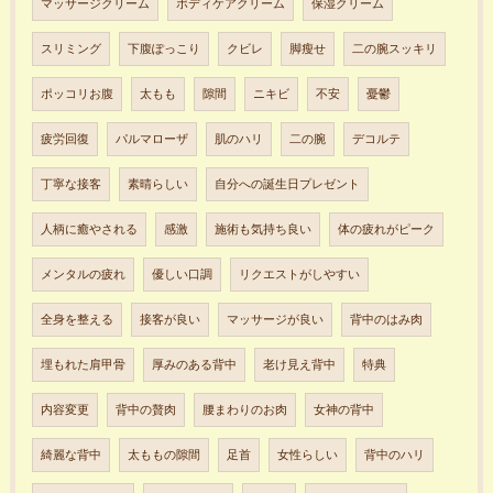
マッサージクリーム
ボディケアクリーム
保湿クリーム
スリミング
下腹ぽっこり
クビレ
脚瘦せ
二の腕スッキリ
ポッコリお腹
太もも
隙間
ニキビ
不安
憂鬱
疲労回復
パルマローザ
肌のハリ
二の腕
デコルテ
丁寧な接客
素晴らしい
自分への誕生日プレゼント
人柄に癒やされる
感激
施術も気持ち良い
体の疲れがピーク
メンタルの疲れ
優しい口調
リクエストがしやすい
全身を整える
接客が良い
マッサージが良い
背中のはみ肉
埋もれた肩甲骨
厚みのある背中
老け見え背中
特典
内容変更
背中の贅肉
腰まわりのお肉
女神の背中
綺麗な背中
太ももの隙間
足首
女性らしい
背中のハリ