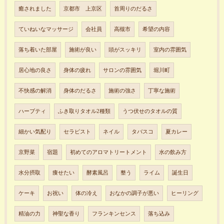
癒されました
京都市 上京区
首周りのだるさ
ていねいなマッサージ
会社員
高槻市
希望の内容
落ち着いた部屋
施術が良い
頭がスッキリ
室内の雰囲気
居心地の良さ
身体の疲れ
サロンの雰囲気
堀川町
不快感の解消
身体のだるさ
施術の強さ
丁寧な施術
ハーブティ
ふき取りタオル2種類
うつ伏せのタオルの質
細かい気配り
セラピスト
ネイル
タバスコ
夏カレー
京野菜
宿題
初めてのアロマトリートメント
水の飲み方
水分摂取
痩せたい
酵素風呂
整う
ライム
誕生日
ケーキ
お祝い
体の冷え
おなかの調子が悪い
ヒーリング
精油の力
神聖な香り
フランキンセンス
落ち込み