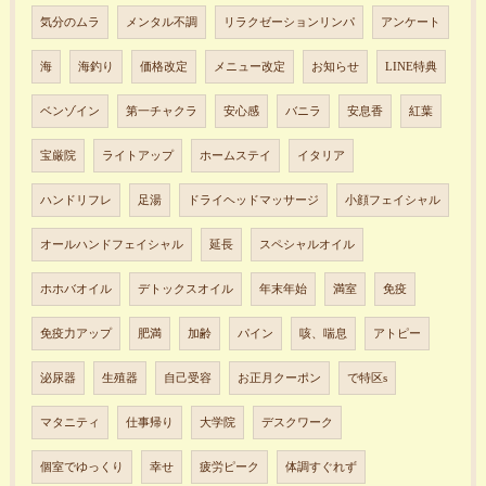
気分のムラ
メンタル不調
リラクゼーションリンパ
アンケート
海
海釣り
価格改定
メニュー改定
お知らせ
LINE特典
ベンゾイン
第一チャクラ
安心感
バニラ
安息香
紅葉
宝厳院
ライトアップ
ホームステイ
イタリア
ハンドリフレ
足湯
ドライヘッドマッサージ
小顔フェイシャル
オールハンドフェイシャル
延長
スペシャルオイル
ホホバオイル
デトックスオイル
年末年始
満室
免疫
免疫力アップ
肥満
加齢
パイン
咳、喘息
アトピー
泌尿器
生殖器
自己受容
お正月クーポン
で特区s
マタニティ
仕事帰り
大学院
デスクワーク
個室でゆっくり
幸せ
疲労ピーク
体調すぐれず