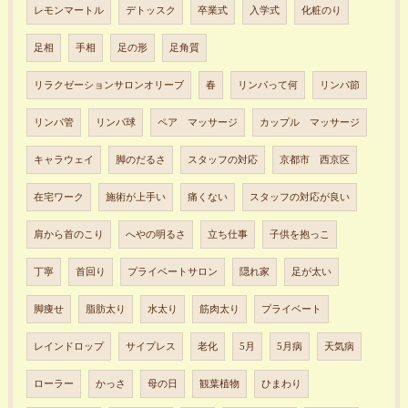
レモンマートル
デトッスク
卒業式
入学式
化粧のり
足相
手相
足の形
足角質
リラクゼーションサロンオリーブ
春
リンパって何
リンパ節
リンパ管
リンパ球
ペア マッサージ
カップル マッサージ
キャラウェイ
脚のだるさ
スタッフの対応
京都市 西京区
在宅ワーク
施術が上手い
痛くない
スタッフの対応が良い
肩から首のこり
へやの明るさ
立ち仕事
子供を抱っこ
丁寧
首回り
プライベートサロン
隠れ家
足が太い
脚痩せ
脂肪太り
水太り
筋肉太り
プライベート
レインドロップ
サイプレス
老化
5月
5月病
天気病
ローラー
かっさ
母の日
観葉植物
ひまわり