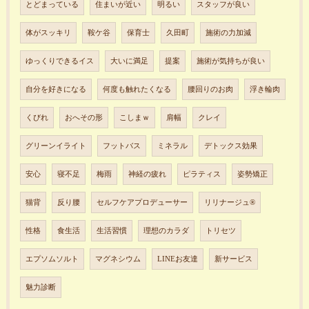
とどまっている
住まいが近い
明るい
スタッフが良い
体がスッキリ
鞍ケ谷
保育士
久田町
施術の力加減
ゆっくりできるイス
大いに満足
提案
施術が気持ちが良い
自分を好きになる
何度も触れたくなる
腰回りのお肉
浮き輪肉
くびれ
おへその形
こしまｗ
肩幅
クレイ
グリーンイライト
フットバス
ミネラル
デトックス効果
安心
寝不足
梅雨
神経の疲れ
ピラティス
姿勢矯正
猫背
反り腰
セルフケアプロデューサー
リリナージュ®︎
性格
食生活
生活習慣
理想のカラダ
トリセツ
エプソムソルト
マグネシウム
LINEお友達
新サービス
魅力診断