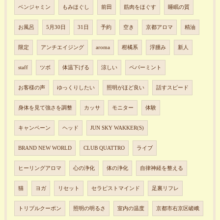
ベンジャミン
もみほぐし
前田
筋肉をほぐす
睡眠の質
お風呂
5月30日
31日
予約
空き
京都アロマ
精油
限定
アンチエイジング
aroma
柑橘系
浮腫み
新人
staff
ツボ
体温下げる
涼しい
ペパーミント
お客様の声
ゆっくりしたい
照明がほど良い
話すスピード
身体を見て強さを調整
カッサ
モニター
体験
キャンペーン
ヘッド
JUN SKY WAKKER(S)
BRAND NEW WORLD
CLUB QUATTRO
ライブ
ヒーリングアロマ
心の浄化
体の浄化
自律神経を整える
猫
ヨガ
リセット
セラピストマインド
足裏リフレ
トリプルクーポン
照明の明るさ
室内の温度
京都市右京区嵯峨