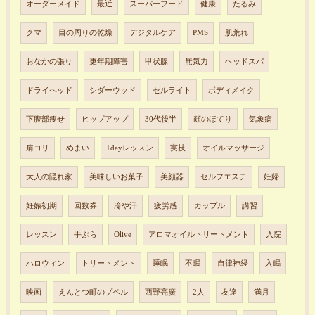
オーダーメイド
最近
スーパーフード
健康
たるみ
クマ
目の周りの乾燥
デジタルケア
PMS
肌荒れ
おなかの張り
更年期障害
甲状腺
無気力
ヘッドスパ
ドライヘッド
シダーウッド
セルライト
ボディメイク
下腹部痩せ
ヒップアップ
30代後半
顔のほてり
気象病
肩コリ
めまい
1dayレッスン
実技
オイルマッサージ
大人の隠れ家
美味しいお菓子
美顔器
セルフエステ
妊婦
妊娠初期
回数券
冷や汗
疲労感
カップル
講習
レッスン
手ぶら
Olive
アロマオイルトリートメント
入院
ハロウィン
トリートメント
睡眠
不眠
自律神経
入眠
映画
えんとつ町のプペル
西野亮廣
2人
友達
満月