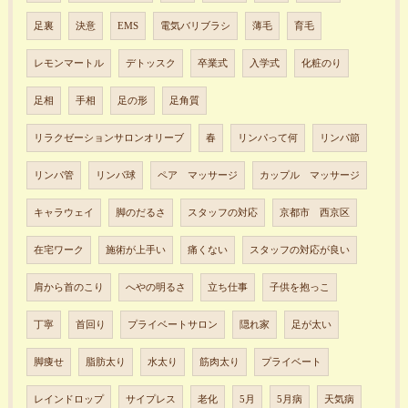
足裏
決意
EMS
電気バリブラシ
薄毛
育毛
レモンマートル
デトッスク
卒業式
入学式
化粧のり
足相
手相
足の形
足角質
リラクゼーションサロンオリーブ
春
リンパって何
リンパ節
リンパ管
リンパ球
ペア マッサージ
カップル マッサージ
キャラウェイ
脚のだるさ
スタッフの対応
京都市 西京区
在宅ワーク
施術が上手い
痛くない
スタッフの対応が良い
肩から首のこり
へやの明るさ
立ち仕事
子供を抱っこ
丁寧
首回り
プライベートサロン
隠れ家
足が太い
脚痩せ
脂肪太り
水太り
筋肉太り
プライベート
レインドロップ
サイプレス
老化
5月
5月病
天気病