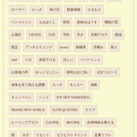
ローラー
かっさ
母の日
観葉植物
ひまわり
ベンジャミン
もみほぐし
前田
筋肉をほぐす
睡眠の質
お風呂
5月30日
31日
予約
空き
京都アロマ
精油
限定
アンチエイジング
aroma
柑橘系
浮腫み
新人
staff
ツボ
体温下げる
涼しい
ペパーミント
お客様の声
ゆっくりしたい
照明がほど良い
話すスピード
身体を見て強さを調整
カッサ
モニター
体験
キャンペーン
ヘッド
JUN SKY WAKKER(S)
BRAND NEW WORLD
CLUB QUATTRO
ライブ
ヒーリングアロマ
心の浄化
体の浄化
自律神経を整える
猫
ヨガ
リセット
セラピストマインド
足裏リフレ