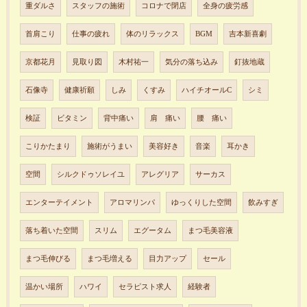
重ダルさ
スタッフの施術
コロナで閉店
全身の疲労感
首肩こり
仕事の疲れ
体のリラックス
BGM
吉本新喜劇
京都花月
見取り図
木村祐一
気分の落ち込み
釘抜地蔵
石像寺
健康祈願
しみ
くすみ
ハイチオールC
シミ
検証
ビタミン
背中痛い
肩 痛い
腰 痛い
こりかたまり
施術がうまい
美容好き
音楽
耳かき
空間
シルクドゥソレイユ
アレグリア
サーカス
エンターテイメント
アロマリンパ
ゆっくりした空間
飲みすぎ
落ち着いた空間
スリム
エグータム
まつ毛美容液
まつ毛伸びる
まつ毛増える
目力アップ
セール
温かい場所
ハワイ
セラピスト求人
経験者