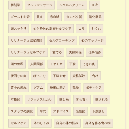
解剖学
セルフマッサージ
ルクルムクリーム
血液
ゴースト血管
貧血
赤血球
タンパク質
消化器系
頭スッキリ
心と身体の深層セルフケア
コリ
むくむ
リリナージュ認定講師
セルフコーチング
心のマッサージ
リリナージュセルフケア
愛でる
夫婦関係
仕事悩み
頭の整理
人間関係
モヤモヤ
下腹
うきわ肉
腰回りの肉
ぽっこり
下腹やせ
資格試験
合格
背中の疲れ
グアム
施術に満足
乾燥
ボディケア
本格的
リラックスしたい
癒し系
落ち着く
癒される
スタッフの態度
挙式
アドバイス
慢性的
下腹痩せ
セルフケア
体のしくみ
自分の体の悩み
身体を作る食べ物