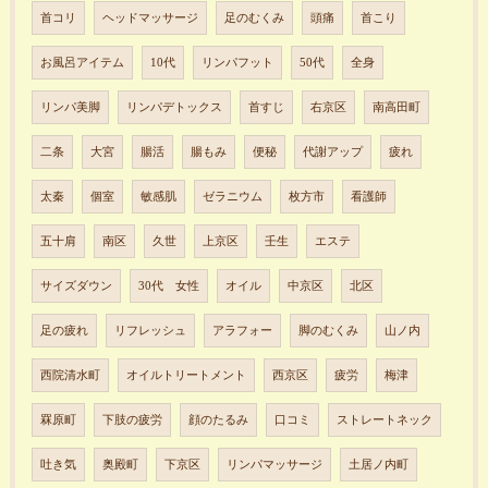
首コリ
ヘッドマッサージ
足のむくみ
頭痛
首こり
お風呂アイテム
10代
リンパフット
50代
全身
リンパ美脚
リンパデトックス
首すじ
右京区
南高田町
二条
大宮
腸活
腸もみ
便秘
代謝アップ
疲れ
太秦
個室
敏感肌
ゼラニウム
枚方市
看護師
五十肩
南区
久世
上京区
壬生
エステ
サイズダウン
30代 女性
オイル
中京区
北区
足の疲れ
リフレッシュ
アラフォー
脚のむくみ
山ノ内
西院清水町
オイルトリートメント
西京区
疲労
梅津
罧原町
下肢の疲労
顔のたるみ
口コミ
ストレートネック
吐き気
奥殿町
下京区
リンパマッサージ
土居ノ内町