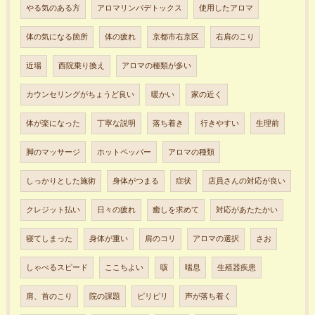
やる気のある方
アロマリンパデトックス
使用したアロマ
体の気になる箇所
体の疲れ
京都市右京区
右肩のこり
近場
西院乗り換え
アロマの種類が多い
カウンセリングがちょうど良い
暖かい
家の近く
体が楽になった
丁寧な説明
落ち着き
行きやすい
生理前
脚のマッサージ
ホットペッパー
アロマの種類
しっかりとした施術
身体がつまる
症状
店員さんの対応が良い
クレジット払い
日々の疲れ
癒しを求めて
対応があたたかい
寝てしまった
身体が重い
肩のコリ
アロマの選択
さお
しゃべるスピード
ここちよい
咳
喘息
生殖器疾患
肩、首のこり
院の課題
ピリピリ
声が落ち着く