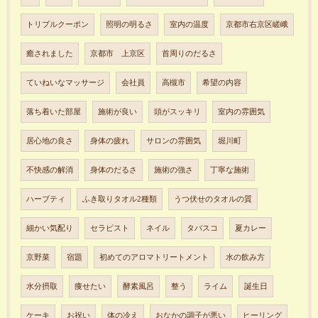
トリプルクーポン
照明の明るさ
室内の温度
京都市右京区嵯峨
癒されました
京都市 上京区
首周りのだるさ
ていねいなマッサージ
会社員
高槻市
希望の内容
落ち着いた部屋
施術が良い
頭がスッキリ
室内の雰囲気
居心地の良さ
身体の疲れ
サロンの雰囲気
堀川町
不快感の解消
身体のだるさ
施術の強さ
丁寧な施術
ハーブティ
ふき取りタオル2種類
うつ伏せのタオルの質
細かい気配り
セラピスト
ネイル
タバスコ
夏カレー
京野菜
宿題
初めてのアロマトリートメント
水の飲み方
水分摂取
痩せたい
酵素風呂
整う
ライム
誕生日
ケーキ
お祝い
体の冷え
おなかの調子が悪い
ヒーリング