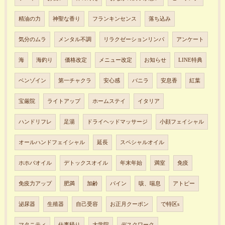
精油の力
神聖な香り
フランキンセンス
落ち込み
気分のムラ
メンタル不調
リラクゼーションリンパ
アンケート
海
海釣り
価格改定
メニュー改定
お知らせ
LINE特典
ベンゾイン
第一チャクラ
安心感
バニラ
安息香
紅葉
宝厳院
ライトアップ
ホームステイ
イタリア
ハンドリフレ
足湯
ドライヘッドマッサージ
小顔フェイシャル
オールハンドフェイシャル
延長
スペシャルオイル
ホホバオイル
デトックスオイル
年末年始
満室
免疫
免疫力アップ
肥満
加齢
パイン
咳、喘息
アトピー
泌尿器
生殖器
自己受容
お正月クーポン
で特区s
マタニティ
仕事帰り
大学院
デスクワーク