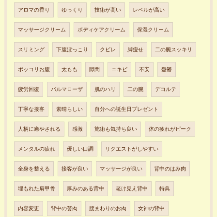
アロマの香り
ゆっくり
技術が高い
レベルが高い
マッサージクリーム
ボディケアクリーム
保湿クリーム
スリミング
下腹ぽっこり
クビレ
脚瘦せ
二の腕スッキリ
ポッコリお腹
太もも
隙間
ニキビ
不安
憂鬱
疲労回復
パルマローザ
肌のハリ
二の腕
デコルテ
丁寧な接客
素晴らしい
自分への誕生日プレゼント
人柄に癒やされる
感激
施術も気持ち良い
体の疲れがピーク
メンタルの疲れ
優しい口調
リクエストがしやすい
全身を整える
接客が良い
マッサージが良い
背中のはみ肉
埋もれた肩甲骨
厚みのある背中
老け見え背中
特典
内容変更
背中の贅肉
腰まわりのお肉
女神の背中