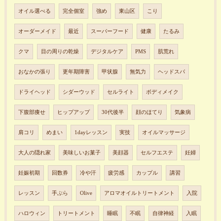
オイル選べる
完全個室
強め
東山区
こり
オーダーメイド
最近
スーパーフード
健康
たるみ
クマ
目の周りの乾燥
デジタルケア
PMS
肌荒れ
おなかの張り
更年期障害
甲状腺
無気力
ヘッドスパ
ドライヘッド
シダーウッド
セルライト
ボディメイク
下腹部痩せ
ヒップアップ
30代後半
顔のほてり
気象病
肩コリ
めまい
1dayレッスン
実技
オイルマッサージ
大人の隠れ家
美味しいお菓子
美顔器
セルフエステ
妊婦
妊娠初期
回数券
冷や汗
疲労感
カップル
講習
レッスン
手ぶら
Olive
アロマオイルトリートメント
入院
ハロウィン
トリートメント
睡眠
不眠
自律神経
入眠