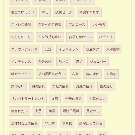
個室でゆっくり
幸せ
疲労ピーク
体調すぐれず
ストレス発散
自分へのご褒美
フルコース
いい香り
おしりのこり
イタ気持ち良い
お店もかわいい
パチュリ
グラウンディング
安定
イランイラン
頭皮ケア
東洋医学
メンテナンス
自分の体
見た目
満足
ジュニパー
腸セラピー・
店の雰囲気が良い
右京
首の疲れ
力強さ
気づかい
腕の疲れ
すねの疲れ
お尻の疲れ
血の巡り
リンパトリートメント
血流
全身の痛み
元気がない
癒されたい
上手
綺麗
西院日照町
足がつる
全体的な足の疲れ
非日常
３０代
腸がはっている