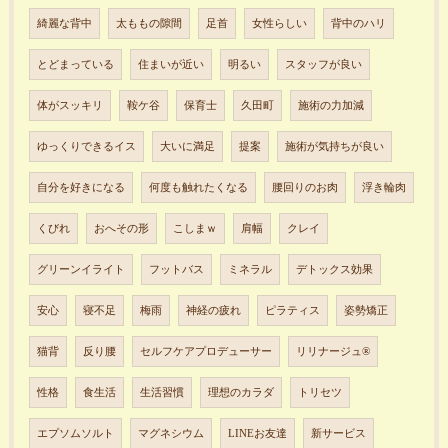
綺麗な背中
太ももの隙間
足首
女性らしい
背中のハリ
とどまっている
住まいが近い
明るい
スタッフが良い
体がスッキリ
鞍ケ谷
保育士
久田町
施術の力加減
ゆっくりできるイス
大いに満足
提案
施術が気持ちが良い
自分を好きになる
何度も触れたくなる
腰回りのお肉
浮き輪肉
くびれ
おへその形
こしまｗ
肩幅
クレイ
グリーンイライト
フットバス
ミネラル
デトックス効果
安心
寝不足
梅雨
神経の疲れ
ピラティス
姿勢矯正
猫背
反り腰
セルフケアプロデューサー
リリナージュ®︎
性格
食生活
生活習慣
理想のカラダ
トリセツ
エプソムソルト
マグネシウム
LINEお友達
新サービス