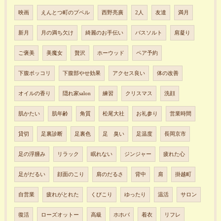
映画
えんとつ町のプペル
西野亮廣
2人
友達
満月
新月
月の満ち欠け
綺麗のお手伝い
バスソルト
肩凝り
ご褒美
美魔女
贅沢
ホーウッド
ペア予約
下腹ポッコリ
下腹部やせ効果
アクセス良い
体の改善
オイルの香り
隠れ家salon
練習
クリスマス
洗顔
肌かたい
肌年齢
角質
松尾大社
お礼参り
営業時間
貸切
足裏診断
足裏色
足 臭い
足温度
長岡京市
足の浮腫み
リラック
眠れない
ジンジャー
疲れた心
足がだるい
顔面のこり
肩のだるさ
背中
肩
掛越町
自営業
疲れがとれた
くびこり
ゆったり
温活
サロン
復活
ローズオットー
高級
ホホバ
着衣
リフレ