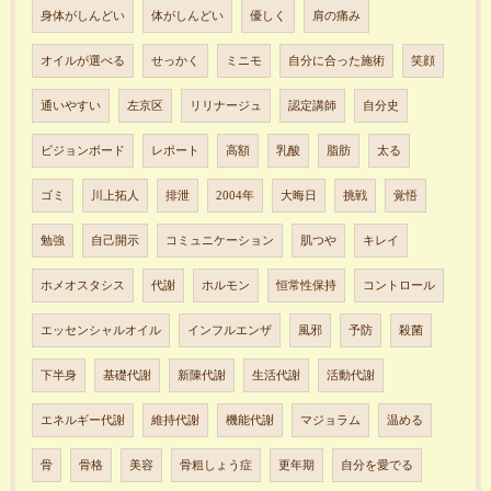
身体がしんどい
体がしんどい
優しく
肩の痛み
オイルが選べる
せっかく
ミニモ
自分に合った施術
笑顔
通いやすい
左京区
リリナージュ
認定講師
自分史
ビジョンボード
レポート
高額
乳酸
脂肪
太る
ゴミ
川上拓人
排泄
2004年
大晦日
挑戦
覚悟
勉強
自己開示
コミュニケーション
肌つや
キレイ
ホメオスタシス
代謝
ホルモン
恒常性保持
コントロール
エッセンシャルオイル
インフルエンザ
風邪
予防
殺菌
下半身
基礎代謝
新陳代謝
生活代謝
活動代謝
エネルギー代謝
維持代謝
機能代謝
マジョラム
温める
骨
骨格
美容
骨粗しょう症
更年期
自分を愛でる