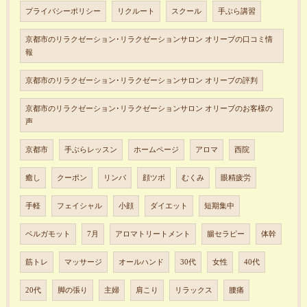
プライバシーポリシー
リクルート
スクール
手ぶら講習
京都市のリラクゼーション･リラクゼーションサロン オリーブの口コミ情
報
京都市のリラクゼーション･リラクゼーションサロン オリーブの評判
京都市のリラクゼーション･リラクゼーションサロン オリーブのお客様の
声
京都市
手ぶらレッスン
ホームページ
アロマ
西院
癒し
クーポン
リンパ
顔ツボ
むくみ
眼精疲労
手軽
フェイシャル
小顔
ダイエット
短期集中
ベルガモット
7月
アロマトリートメント
腸セラピー
体幹
筋トレ
マッサージ
オールハンド
30代
女性
40代
20代
脚の張り
主婦
肩こり
リラックス
腰痛