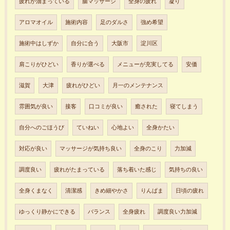
疲れが溜まっている
腸マッサージ
全身の疲れ
凝り
アロマオイル
施術内容
足のダルさ
強め希望
施術中はしずか
自分に合う
大阪市
淀川区
肩こりがひどい
香りが選べる
メニューが充実してる
安価
滋賀
大津
疲れがひどい
月一のメンテナンス
雰囲気が良い
接客
口コミが良い
癒された
寝てしまう
自分へのごほうび
ていねい
心地よい
全身かたい
対応が良い
マッサージが気持ち良い
全身のこり
力加減
調度良い
疲れがたまっている
落ち着いた感じ
気持ちの良い
全身くまなく
清潔感
きめ細やかさ
りんぱま
日頃の疲れ
ゆっくり静かにできる
バランス
全身疲れ
調度良い力加減