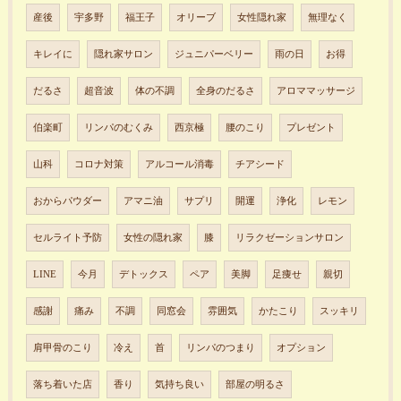
産後
宇多野
福王子
オリーブ
女性隠れ家
無理なく
キレイに
隠れ家サロン
ジュニパーベリー
雨の日
お得
だるさ
超音波
体の不調
全身のだるさ
アロママッサージ
伯楽町
リンパのむくみ
西京極
腰のこり
プレゼント
山科
コロナ対策
アルコール消毒
チアシード
おからパウダー
アマニ油
サプリ
開運
浄化
レモン
セルライト予防
女性の隠れ家
膝
リラクゼーションサロン
LINE
今月
デトックス
ペア
美脚
足痩せ
親切
感謝
痛み
不調
同窓会
雰囲気
かたこり
スッキリ
肩甲骨のこり
冷え
首
リンパのつまり
オプション
落ち着いた店
香り
気持ち良い
部屋の明るさ