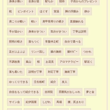
身体が痛い
全身が楽
駅ちか
招待
子供からのプレゼント
枕
ピンポイント
ほぐす
室温
脚の浮腫み
静か
肩こりが酷い
軽い
肩甲骨周りの硬さ
直接触れる
手が温かい
身体がきつい
気分がきつい
丁寧は説明
照明の暗さ
落ちつく
常盤仲之町
自分で選べる
足がぶよぶよ
リンパ流し
腸の施術
腸ｾﾗﾋﾟｰ
つかれ
不調改善
嵐山
桜
お花見
アロマテラピー
駅近く
落ち着いた
説明が丁寧
対応丁寧
施術丁寧
ゆっくりできる
壬生桧町
紹介
友人
自信をもって紹介できる
吉祥院
雰囲気がおしゃれ
夢と金
サイン会
紀伊国屋
しびれ
馬場
腰、尻まわり