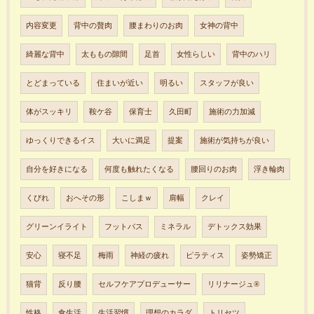
内容変更
背中の贅肉
腰まわりのお肉
女神の背中
綺麗な背中
太ももの隙間
足首
女性らしい
背中のハリ
とどまっている
住まいが近い
明るい
スタッフが良い
体がスッキリ
鞍ケ谷
保育士
久田町
施術の力加減
ゆっくりできるイス
大いに満足
提案
施術が気持ちが良い
自分を好きになる
何度も触れたくなる
腰回りのお肉
浮き輪肉
くびれ
おへその形
こしまｗ
肩幅
クレイ
グリーンイライト
フットバス
ミネラル
デトックス効果
安心
寝不足
梅雨
神経の疲れ
ピラティス
姿勢矯正
猫背
反り腰
セルフケアプロデューサー
リリナージュ®︎
性格
食生活
生活習慣
理想のカラダ
トリセツ