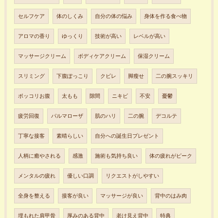
セルフケア
体のしくみ
自分の体の悩み
身体を作る食べ物
アロマの香り
ゆっくり
技術が高い
レベルが高い
マッサージクリーム
ボディケアクリーム
保湿クリーム
スリミング
下腹ぽっこり
クビレ
脚瘦せ
二の腕スッキリ
ポッコリお腹
太もも
隙間
ニキビ
不安
憂鬱
疲労回復
パルマローザ
肌のハリ
二の腕
デコルテ
丁寧な接客
素晴らしい
自分への誕生日プレゼント
人柄に癒やされる
感激
施術も気持ち良い
体の疲れがピーク
メンタルの疲れ
優しい口調
リクエストがしやすい
全身を整える
接客が良い
マッサージが良い
背中のはみ肉
埋もれた肩甲骨
厚みのある背中
老け見え背中
特典