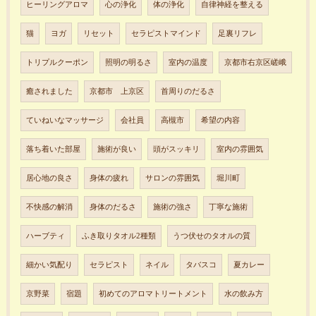
ヒーリングアロマ
心の浄化
体の浄化
自律神経を整える
猫
ヨガ
リセット
セラピストマインド
足裏リフレ
トリプルクーポン
照明の明るさ
室内の温度
京都市右京区嵯峨
癒されました
京都市 上京区
首周りのだるさ
ていねいなマッサージ
会社員
高槻市
希望の内容
落ち着いた部屋
施術が良い
頭がスッキリ
室内の雰囲気
居心地の良さ
身体の疲れ
サロンの雰囲気
堀川町
不快感の解消
身体のだるさ
施術の強さ
丁寧な施術
ハーブティ
ふき取りタオル2種類
うつ伏せのタオルの質
細かい気配り
セラピスト
ネイル
タバスコ
夏カレー
京野菜
宿題
初めてのアロマトリートメント
水の飲み方