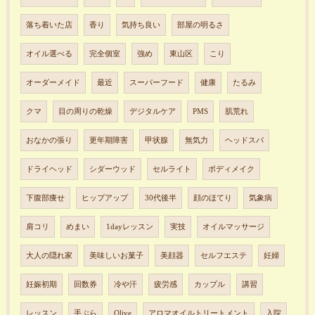
落ち着いた店
香り
気持ち良い
部屋の明るさ
オイル選べる
完全個室
強め
東山区
こり
オーダーメイド
最近
スーパーフード
健康
たるみ
クマ
目の周りの乾燥
デジタルケア
PMS
肌荒れ
おなかの張り
更年期障害
甲状腺
無気力
ヘッドスパ
ドライヘッド
シダーウッド
セルライト
ボディメイク
下腹部痩せ
ヒップアップ
30代後半
顔のほてり
気象病
肩コリ
めまい
1dayレッスン
実技
オイルマッサージ
大人の隠れ家
美味しいお菓子
美顔器
セルフエステ
妊婦
妊娠初期
回数券
冷や汗
疲労感
カップル
講習
レッスン
手ぶら
Olive
アロマオイルトリートメント
入院