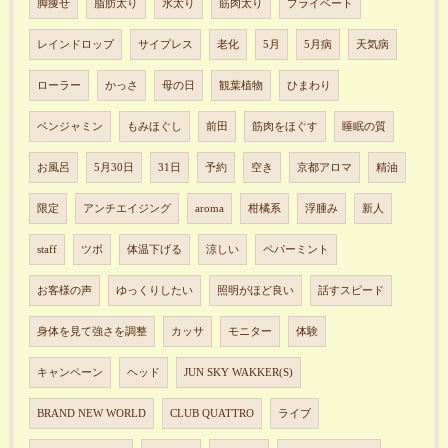
脚痩せ
脂肪太り
水太り
筋肉太り
プライベート
レインドロップ
サイプレス
老化
5月
5月病
天気病
ローラー
かっさ
母の日
観葉植物
ひまわり
ベンジャミン
もみほぐし
前田
筋肉をほぐす
睡眠の質
お風呂
5月30日
31日
予約
空き
京都アロマ
精油
限定
アンチエイジング
aroma
柑橘系
浮腫み
新人
staff
ツボ
体温下げる
涼しい
ペパーミント
お客様の声
ゆっくりしたい
照明がほど良い
話すスピード
身体を見て強さを調整
カッサ
モニター
体験
キャンペーン
ヘッド
JUN SKY WAKKER(S)
BRAND NEW WORLD
CLUB QUATTRO
ライブ