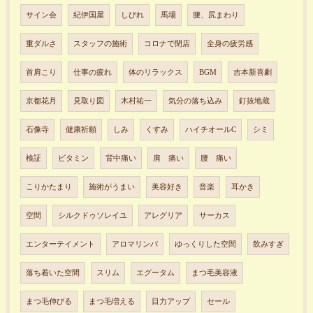
サイン会
紀伊国屋
しびれ
馬場
腰、尻まわり
重ダルさ
スタッフの施術
コロナで閉店
全身の疲労感
首肩こり
仕事の疲れ
体のリラックス
BGM
吉本新喜劇
京都花月
見取り図
木村祐一
気分の落ち込み
釘抜地蔵
石像寺
健康祈願
しみ
くすみ
ハイチオールC
シミ
検証
ビタミン
背中痛い
肩 痛い
腰 痛い
こりかたまり
施術がうまい
美容好き
音楽
耳かき
空間
シルクドゥソレイユ
アレグリア
サーカス
エンターテイメント
アロマリンパ
ゆっくりした空間
飲みすぎ
落ち着いた空間
スリム
エグータム
まつ毛美容液
まつ毛伸びる
まつ毛増える
目力アップ
セール