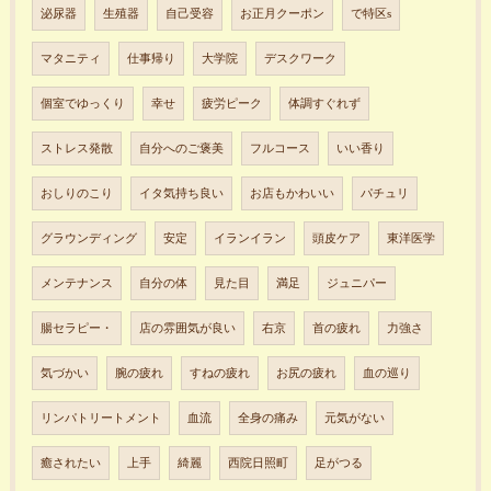
泌尿器
生殖器
自己受容
お正月クーポン
で特区s
マタニティ
仕事帰り
大学院
デスクワーク
個室でゆっくり
幸せ
疲労ピーク
体調すぐれず
ストレス発散
自分へのご褒美
フルコース
いい香り
おしりのこり
イタ気持ち良い
お店もかわいい
パチュリ
グラウンディング
安定
イランイラン
頭皮ケア
東洋医学
メンテナンス
自分の体
見た目
満足
ジュニパー
腸セラピー・
店の雰囲気が良い
右京
首の疲れ
力強さ
気づかい
腕の疲れ
すねの疲れ
お尻の疲れ
血の巡り
リンパトリートメント
血流
全身の痛み
元気がない
癒されたい
上手
綺麗
西院日照町
足がつる