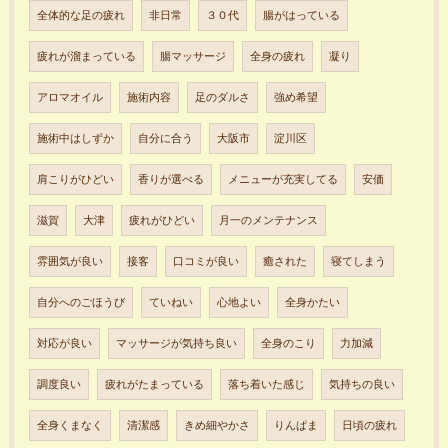
全体的な足の疲れ
非日常
３０代
腸がはっている
疲れが溜まっている
腸マッサージ
全身の疲れ
凝り
アロマオイル
施術内容
足のダルさ
強め希望
施術中はしずか
自分に合う
大阪市
淀川区
肩こりがひどい
香りが選べる
メニューが充実してる
安価
滋賀
大津
疲れがひどい
月一のメンテナンス
雰囲気が良い
接客
口コミが良い
癒された
寝てしまう
自分へのごほうび
ていねい
心地よい
全身かたい
対応が良い
マッサージが気持ち良い
全身のこり
力加減
調度良い
疲れがたまっている
落ち着いた感じ
気持ちの良い
全身くまなく
清潔感
きめ細やかさ
りんぱま
日頃の疲れ