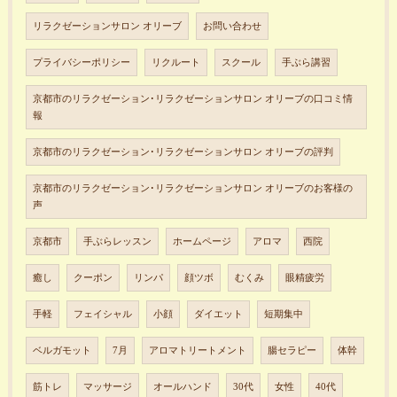
リラクゼーションサロン オリーブ
お問い合わせ
プライバシーポリシー
リクルート
スクール
手ぶら講習
京都市のリラクゼーション･リラクゼーションサロン オリーブの口コミ情
報
京都市のリラクゼーション･リラクゼーションサロン オリーブの評判
京都市のリラクゼーション･リラクゼーションサロン オリーブのお客様の
声
京都市
手ぶらレッスン
ホームページ
アロマ
西院
癒し
クーポン
リンパ
顔ツボ
むくみ
眼精疲労
手軽
フェイシャル
小顔
ダイエット
短期集中
ベルガモット
7月
アロマトリートメント
腸セラピー
体幹
筋トレ
マッサージ
オールハンド
30代
女性
40代