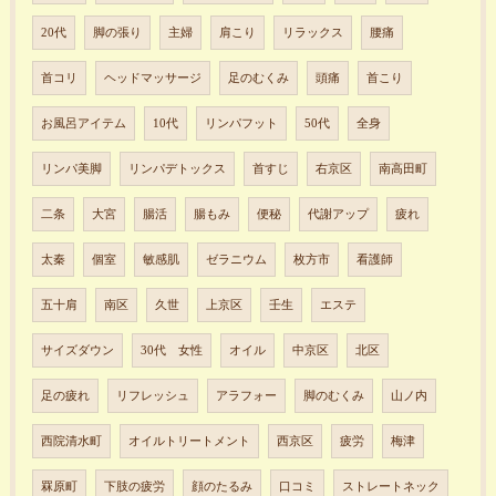
20代
脚の張り
主婦
肩こり
リラックス
腰痛
首コリ
ヘッドマッサージ
足のむくみ
頭痛
首こり
お風呂アイテム
10代
リンパフット
50代
全身
リンパ美脚
リンパデトックス
首すじ
右京区
南高田町
二条
大宮
腸活
腸もみ
便秘
代謝アップ
疲れ
太秦
個室
敏感肌
ゼラニウム
枚方市
看護師
五十肩
南区
久世
上京区
壬生
エステ
サイズダウン
30代 女性
オイル
中京区
北区
足の疲れ
リフレッシュ
アラフォー
脚のむくみ
山ノ内
西院清水町
オイルトリートメント
西京区
疲労
梅津
罧原町
下肢の疲労
顔のたるみ
口コミ
ストレートネック