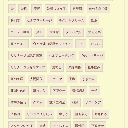
骨
骨格
美容
骨粗しょう症
更年期
自分を愛でる
解剖学
セルフマッサージ
ルクルムクリーム
血液
ゴースト血管
貧血
赤血球
タンパク質
消化器系
頭スッキリ
心と身体の深層セルフケア
コリ
むくむ
リリナージュ認定講師
セルフコーチング
心のマッサージ
リリナージュセルフケア
愛でる
夫婦関係
仕事悩み
頭の整理
人間関係
モヤモヤ
下腹
うきわ肉
腰回りの肉
ぽっこり
下腹やせ
資格試験
合格
背中の疲れ
グアム
施術に満足
乾燥
ボディケア
本格的
リラックスしたい
癒し系
落ち着く
癒される
スタッフの態度
挙式
アドバイス
慢性的
下腹痩せ