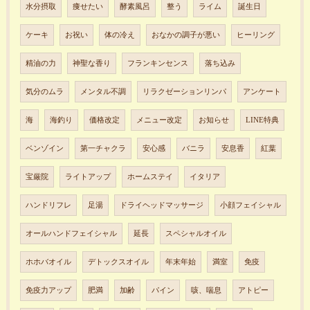
水分摂取
痩せたい
酵素風呂
整う
ライム
誕生日
ケーキ
お祝い
体の冷え
おなかの調子が悪い
ヒーリング
精油の力
神聖な香り
フランキンセンス
落ち込み
気分のムラ
メンタル不調
リラクゼーションリンパ
アンケート
海
海釣り
価格改定
メニュー改定
お知らせ
LINE特典
ベンゾイン
第一チャクラ
安心感
バニラ
安息香
紅葉
宝厳院
ライトアップ
ホームステイ
イタリア
ハンドリフレ
足湯
ドライヘッドマッサージ
小顔フェイシャル
オールハンドフェイシャル
延長
スペシャルオイル
ホホバオイル
デトックスオイル
年末年始
満室
免疫
免疫力アップ
肥満
加齢
パイン
咳、喘息
アトピー