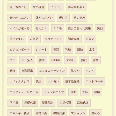
肩、首のこり
院の課題
ピリピリ
声が落ち着く
身体がしんどい
体がしんどい
優しく
肩の痛み
オイルが選べる
せっかく
ミニモ
自分に合った施術
笑顔
通いやすい
左京区
リリナージュ
認定講師
自分史
ビジョンボード
レポート
高額
乳酸
脂肪
太る
ゴミ
川上拓人
排泄
2004年
大晦日
挑戦
覚悟
勉強
自己開示
コミュニケーション
肌つや
キレイ
ホメオスタシス
代謝
ホルモン
恒常性保持
コントロール
エッセンシャルオイル
インフルエンザ
風邪
予防
殺菌
下半身
基礎代謝
新陳代謝
生活代謝
活動代謝
エネルギー代謝
維持代謝
機能代謝
マジョラム
温める