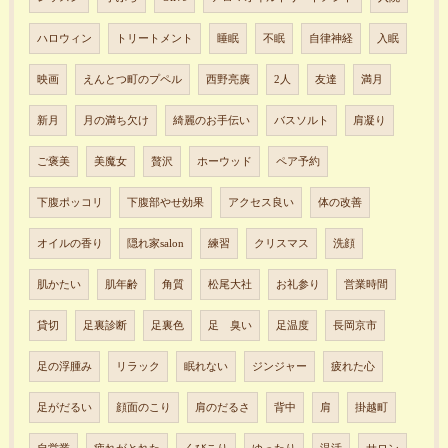
ハロウィン
トリートメント
睡眠
不眠
自律神経
入眠
映画
えんとつ町のプペル
西野亮廣
2人
友達
満月
新月
月の満ち欠け
綺麗のお手伝い
バスソルト
肩凝り
ご褒美
美魔女
贅沢
ホーウッド
ペア予約
下腹ポッコリ
下腹部やせ効果
アクセス良い
体の改善
オイルの香り
隠れ家salon
練習
クリスマス
洗顔
肌かたい
肌年齢
角質
松尾大社
お礼参り
営業時間
貸切
足裏診断
足裏色
足 臭い
足温度
長岡京市
足の浮腫み
リラック
眠れない
ジンジャー
疲れた心
足がだるい
顔面のこり
肩のだるさ
背中
肩
掛越町