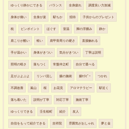
ゆっくり静かにできる
バランス
全身疲れ
調度良い力加減
身体が痛い
全身が楽
駅ちか
招待
子供からのプレゼント
枕
ピンポイント
ほぐす
室温
脚の浮腫み
静か
肩こりが酷い
軽い
肩甲骨周りの硬さ
直接触れる
手が温かい
身体がきつい
気分がきつい
丁寧は説明
照明の暗さ
落ちつく
常盤仲之町
自分で選べる
足がぶよぶよ
リンパ流し
腸の施術
腸ｾﾗﾋﾟｰ
つかれ
不調改善
嵐山
桜
お花見
アロマテラピー
駅近く
落ち着いた
説明が丁寧
対応丁寧
施術丁寧
ゆっくりできる
壬生桧町
紹介
友人
自信をもって紹介できる
吉祥院
雰囲気がおしゃれ
夢と金