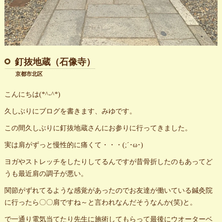
釘抜地蔵（石像寺）
京都市北区
こんにちは(*^-^*)
久しぶりにブログを書きます、みゆです。
この間久しぶりに釘抜地蔵さんにお参りに行ってきました。
実は肩がずっと慢性的に痛くて・・・(;´･ω･)
ヨガやストレッチをしたりしてるんですが昔骨折したのもあってど
うも最近肩の調子が悪い。
関節がずれてるような感覚があったのでお友達が働いている鍼灸院
に行ったら〇〇肩ですね～と言われなんだそうなんか(笑)と。
で一通り電気当てたり先生に施術してもらって最後にウオーターベ