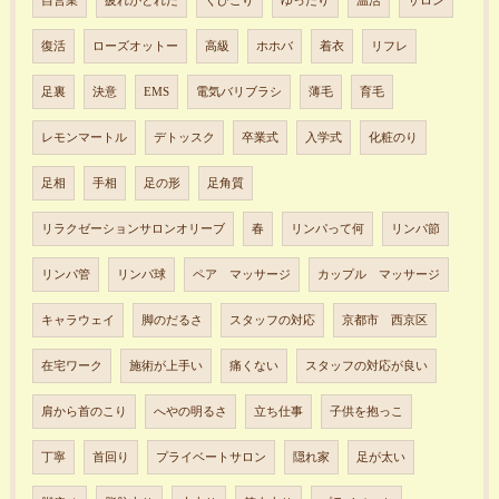
自営業
疲れがとれた
くびこり
ゆったり
温活
サロン
復活
ローズオットー
高級
ホホバ
着衣
リフレ
足裏
決意
EMS
電気バリブラシ
薄毛
育毛
レモンマートル
デトッスク
卒業式
入学式
化粧のり
足相
手相
足の形
足角質
リラクゼーションサロンオリーブ
春
リンパって何
リンパ節
リンパ管
リンパ球
ペア マッサージ
カップル マッサージ
キャラウェイ
脚のだるさ
スタッフの対応
京都市 西京区
在宅ワーク
施術が上手い
痛くない
スタッフの対応が良い
肩から首のこり
へやの明るさ
立ち仕事
子供を抱っこ
丁寧
首回り
プライベートサロン
隠れ家
足が太い