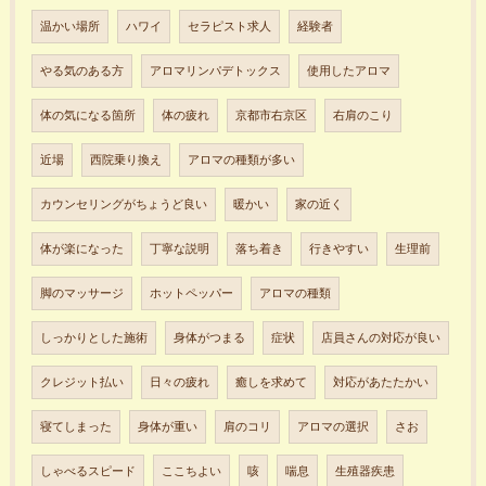
温かい場所
ハワイ
セラピスト求人
経験者
やる気のある方
アロマリンパデトックス
使用したアロマ
体の気になる箇所
体の疲れ
京都市右京区
右肩のこり
近場
西院乗り換え
アロマの種類が多い
カウンセリングがちょうど良い
暖かい
家の近く
体が楽になった
丁寧な説明
落ち着き
行きやすい
生理前
脚のマッサージ
ホットペッパー
アロマの種類
しっかりとした施術
身体がつまる
症状
店員さんの対応が良い
クレジット払い
日々の疲れ
癒しを求めて
対応があたたかい
寝てしまった
身体が重い
肩のコリ
アロマの選択
さお
しゃべるスピード
ここちよい
咳
喘息
生殖器疾患