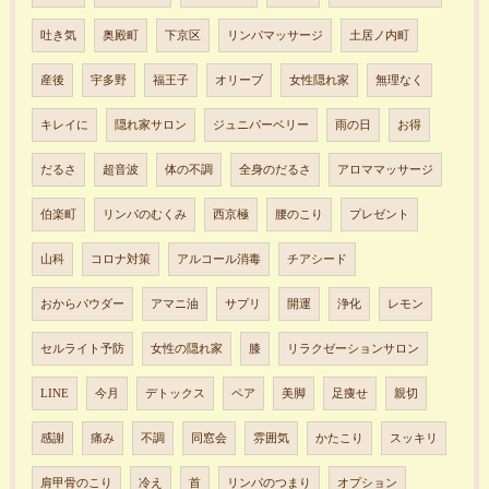
吐き気
奥殿町
下京区
リンパマッサージ
土居ノ内町
産後
宇多野
福王子
オリーブ
女性隠れ家
無理なく
キレイに
隠れ家サロン
ジュニパーベリー
雨の日
お得
だるさ
超音波
体の不調
全身のだるさ
アロママッサージ
伯楽町
リンパのむくみ
西京極
腰のこり
プレゼント
山科
コロナ対策
アルコール消毒
チアシード
おからパウダー
アマニ油
サプリ
開運
浄化
レモン
セルライト予防
女性の隠れ家
膝
リラクゼーションサロン
LINE
今月
デトックス
ペア
美脚
足痩せ
親切
感謝
痛み
不調
同窓会
雰囲気
かたこり
スッキリ
肩甲骨のこり
冷え
首
リンパのつまり
オプション