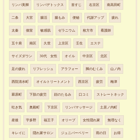
リンパ美脚
リンパデトックス
首すじ
右京区
南高田町
二条
大宮
腸活
腸もみ
便秘
代謝アップ
疲れ
太秦
個室
敏感肌
ゼラニウム
枚方市
看護師
五十肩
南区
久世
上京区
壬生
エステ
サイズダウン
30代 女性
オイル
中京区
北区
足の疲れ
リフレッシュ
アラフォー
脚のむくみ
山ノ内
西院清水町
オイルトリートメント
西京区
疲労
梅津
罧原町
下肢の疲労
顔のたるみ
口コミ
ストレートネック
吐き気
奥殿町
下京区
リンパマッサージ
土居ノ内町
産後
宇多野
福王子
オリーブ
女性隠れ家
無理なく
キレイに
隠れ家サロン
ジュニパーベリー
雨の日
お得