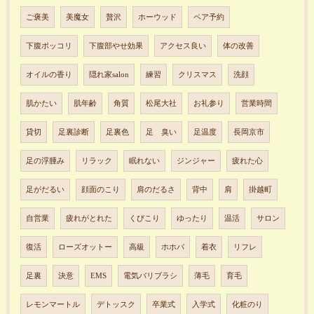
ご褒美
美魔女
贅沢
ホーウッド
ペア予約
下腹ポッコリ
下腹部やせ効果
アクセス良い
体の改善
オイルの香り
隠れ家salon
練習
クリスマス
洗顔
肌かたい
肌年齢
角質
松尾大社
お礼参り
営業時間
貸切
足裏診断
足裏色
足 臭い
足温度
長岡京市
足の浮腫み
リラック
眠れない
ジンジャー
疲れた心
足がだるい
顔面のこり
肩のだるさ
背中
肩
掛越町
自営業
疲れがとれた
くびこり
ゆったり
温活
サロン
復活
ローズオットー
高級
ホホバ
着衣
リフレ
足裏
決意
EMS
電気バリブラシ
薄毛
育毛
レモンマートル
デトッスク
卒業式
入学式
化粧のり