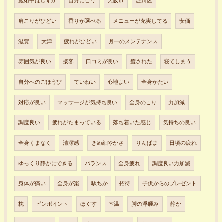
施術中はしずか
自分に合う
大阪市
淀川区
肩こりがひどい
香りが選べる
メニューが充実してる
安価
滋賀
大津
疲れがひどい
月一のメンテナンス
雰囲気が良い
接客
口コミが良い
癒された
寝てしまう
自分へのごほうび
ていねい
心地よい
全身かたい
対応が良い
マッサージが気持ち良い
全身のこり
力加減
調度良い
疲れがたまっている
落ち着いた感じ
気持ちの良い
全身くまなく
清潔感
きめ細やかさ
りんぱま
日頃の疲れ
ゆっくり静かにできる
バランス
全身疲れ
調度良い力加減
身体が痛い
全身が楽
駅ちか
招待
子供からのプレゼント
枕
ピンポイント
ほぐす
室温
脚の浮腫み
静か