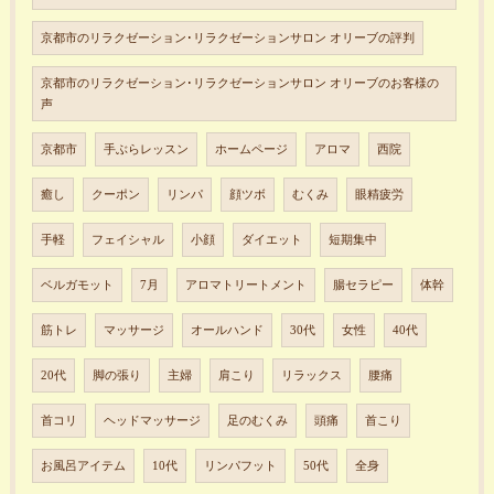
京都市のリラクゼーション･リラクゼーションサロン オリーブの評判
京都市のリラクゼーション･リラクゼーションサロン オリーブのお客様の
声
京都市
手ぶらレッスン
ホームページ
アロマ
西院
癒し
クーポン
リンパ
顔ツボ
むくみ
眼精疲労
手軽
フェイシャル
小顔
ダイエット
短期集中
ベルガモット
7月
アロマトリートメント
腸セラピー
体幹
筋トレ
マッサージ
オールハンド
30代
女性
40代
20代
脚の張り
主婦
肩こり
リラックス
腰痛
首コリ
ヘッドマッサージ
足のむくみ
頭痛
首こり
お風呂アイテム
10代
リンパフット
50代
全身