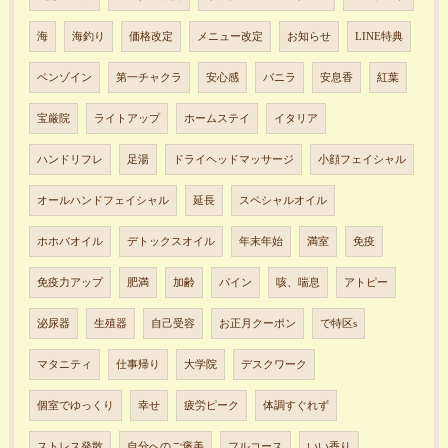
海
海釣り
価格改定
メニュー改定
お知らせ
LINE特典
ベンゾイン
第一チャクラ
安心感
バニラ
安息香
紅葉
宝厳院
ライトアップ
ホームステイ
イタリア
ハンドリフレ
足湯
ドライヘッドマッサージ
小顔フェイシャル
オールハンドフェイシャル
延長
スペシャルオイル
ホホバオイル
デトックスオイル
年末年始
満室
免疫
免疫力アップ
肥満
加齢
パイン
咳、喘息
アトピー
泌尿器
生殖器
自己受容
お正月クーポン
で特区s
マタニティ
仕事帰り
大学院
デスクワーク
個室でゆっくり
幸せ
疲労ピーク
体調すぐれず
ストレス発散
自分へのご褒美
フルコース
いい香り