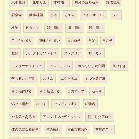
京都花月
見取り図
木村祐一
気分の落ち込み
釘抜地蔵
石像寺
健康祈願
しみ
くすみ
ハイチオールC
シミ
検証
ビタミン
背中痛い
肩 痛い
腰 痛い
こりかたまり
施術がうまい
美容好き
音楽
耳かき
空間
シルクドゥソレイユ
アレグリア
サーカス
エンターテイメント
アロマリンパ
ゆっくりした空間
飲みすぎ
落ち着いた空間
スリム
エグータム
まつ毛美容液
まつ毛伸びる
まつ毛増える
目力アップ
セール
温かい場所
ハワイ
セラピスト求人
経験者
やる気のある方
アロマリンパデトックス
使用したアロマ
体の気になる箇所
体の疲れ
京都市右京区
右肩のこり