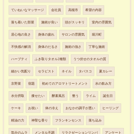
ていねいなマッサージ
会社員
高槻市
希望の内容
落ち着いた部屋
施術が良い
頭がスッキリ
室内の雰囲気
居心地の良さ
身体の疲れ
サロンの雰囲気
堀川町
不快感の解消
身体のだるさ
施術の強さ
丁寧な施術
ハーブティ
ふき取りタオル2種類
うつ伏せのタオルの質
細かい気配り
セラピスト
ネイル
タバスコ
夏カレー
京野菜
宿題
初めてのアロマトリートメント
水の飲み方
水分摂取
痩せたい
酵素風呂
整う
ライム
誕生日
ケーキ
お祝い
体の冷え
おなかの調子が悪い
ヒーリング
精油の力
神聖な香り
フランキンセンス
落ち込み
気分のムラ
メンタル不調
リラクゼーションリンパ
アンケート