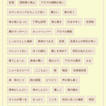
近場
西院乗り換え
アロマの種類が多い
カウンセリングがちょうど良い
暖かい
家の近く
体が楽になった
丁寧な説明
落ち着き
行きやすい
生理前
脚のマッサージ
ホットペッパー
アロマの種類
しっかりとした施術
身体がつまる
症状
店員さんの対応が良い
クレジット払い
日々の疲れ
癒しを求めて
対応があたたかい
寝てしまった
身体が重い
肩のコリ
アロマの選択
さお
しゃべるスピード
ここちよい
咳
喘息
生殖器疾患
肩、首のこり
院の課題
ピリピリ
声が落ち着く
身体がしんどい
体がしんどい
優しく
肩の痛み
オイルが選べる
せっかく
ミニモ
自分に合った施術
笑顔