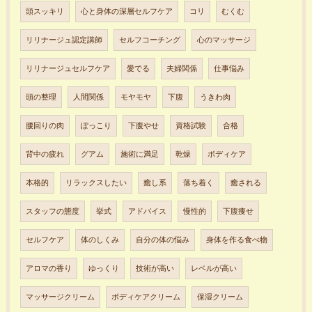
頭スッキリ
心と身体の深層セルフケア
コリ
むくむ
リリナージュ認定講師
セルフコーチング
心のマッサージ
リリナージュセルフケア
愛でる
夫婦関係
仕事悩み
頭の整理
人間関係
モヤモヤ
下腹
うきわ肉
腰回りの肉
ぽっこり
下腹やせ
資格試験
合格
背中の疲れ
グアム
施術に満足
乾燥
ボディケア
本格的
リラックスしたい
癒し系
落ち着く
癒される
スタッフの態度
挙式
アドバイス
慢性的
下腹痩せ
セルフケア
体のしくみ
自分の体の悩み
身体を作る食べ物
アロマの香り
ゆっくり
技術が高い
レベルが高い
マッサージクリーム
ボディケアクリーム
保湿クリーム