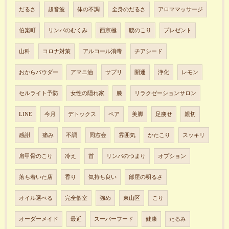
だるさ
超音波
体の不調
全身のだるさ
アロママッサージ
伯楽町
リンパのむくみ
西京極
腰のこり
プレゼント
山科
コロナ対策
アルコール消毒
チアシード
おからパウダー
アマニ油
サプリ
開運
浄化
レモン
セルライト予防
女性の隠れ家
膝
リラクゼーションサロン
LINE
今月
デトックス
ペア
美脚
足痩せ
親切
感謝
痛み
不調
同窓会
雰囲気
かたこり
スッキリ
肩甲骨のこり
冷え
首
リンパのつまり
オプション
落ち着いた店
香り
気持ち良い
部屋の明るさ
オイル選べる
完全個室
強め
東山区
こり
オーダーメイド
最近
スーパーフード
健康
たるみ