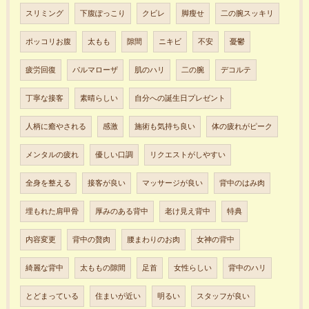
スリミング
下腹ぽっこり
クビレ
脚瘦せ
二の腕スッキリ
ポッコリお腹
太もも
隙間
ニキビ
不安
憂鬱
疲労回復
パルマローザ
肌のハリ
二の腕
デコルテ
丁寧な接客
素晴らしい
自分への誕生日プレゼント
人柄に癒やされる
感激
施術も気持ち良い
体の疲れがピーク
メンタルの疲れ
優しい口調
リクエストがしやすい
全身を整える
接客が良い
マッサージが良い
背中のはみ肉
埋もれた肩甲骨
厚みのある背中
老け見え背中
特典
内容変更
背中の贅肉
腰まわりのお肉
女神の背中
綺麗な背中
太ももの隙間
足首
女性らしい
背中のハリ
とどまっている
住まいが近い
明るい
スタッフが良い