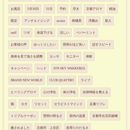
お風呂
5月30日
31日
予約
空き
京都アロマ
精油
限定
アンチエイジング
aroma
柑橘系
浮腫み
新人
staff
ツボ
体温下げる
涼しい
ペパーミント
お客様の声
ゆっくりしたい
照明がほど良い
話すスピード
身体を見て強さを調整
カッサ
モニター
体験
キャンペーン
ヘッド
JUN SKY WAKKER(S)
BRAND NEW WORLD
CLUB QUATTRO
ライブ
ヒーリングアロマ
心の浄化
体の浄化
自律神経を整える
猫
ヨガ
リセット
セラピストマインド
足裏リフレ
トリプルクーポン
照明の明るさ
室内の温度
京都市右京区嵯峨
癒されました
京都市 上京区
首周りのだるさ