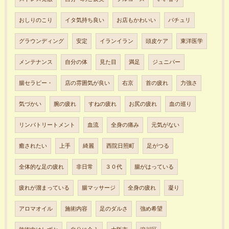
おしりのこり
イタ気持ち良い
お店もかわいい
パチュリ
グラウンディング
安定
イランイラン
頭皮ケア
東洋医学
メンテナンス
自分の体
見た目
満足
ジュニパー
腸セラピー・
店の雰囲気が良い
右京
首の疲れ
力強さ
気づかい
腕の疲れ
すねの疲れ
お尻の疲れ
血の巡り
リンパトリートメント
血流
全身の痛み
元気がない
癒されたい
上手
綺麗
西院日照町
足がつる
全体的な足の疲れ
非日常
３０代
腸がはっている
疲れが溜まっている
腸マッサージ
全身の疲れ
凝り
アロマオイル
施術内容
足のダルさ
強め希望