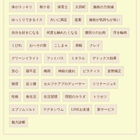
体がスッキリ
鞍ケ谷
保育士
久田町
施術の力加減
ゆっくりできるイス
大いに満足
提案
施術が気持ちが良い
自分を好きになる
何度も触れたくなる
腰回りのお肉
浮き輪肉
くびれ
おへその形
こしまｗ
肩幅
クレイ
グリーンイライト
フットバス
ミネラル
デトックス効果
安心
寝不足
梅雨
神経の疲れ
ピラティス
姿勢矯正
猫背
反り腰
セルフケアプロデューサー
リリナージュ®︎
性格
食生活
生活習慣
理想のカラダ
トリセツ
エプソムソルト
マグネシウム
LINEお友達
新サービス
魅力診断