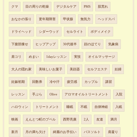
クマ
目の周りの乾燥
デジタルケア
PMS
肌荒れ
おなかの張り
更年期障害
甲状腺
無気力
ヘッドスパ
ドライヘッド
シダーウッド
セルライト
ボディメイク
下腹部痩せ
ヒップアップ
30代後半
顔のほてり
気象病
肩コリ
めまい
1dayレッスン
実技
オイルマッサージ
大人の隠れ家
美味しいお菓子
美顔器
セルフエステ
妊婦
妊娠初期
回数券
冷や汗
疲労感
カップル
講習
レッスン
手ぶら
Olive
アロマオイルトリートメント
入院
ハロウィン
トリートメント
睡眠
不眠
自律神経
入眠
映画
えんとつ町のプペル
西野亮廣
2人
友達
満月
新月
月の満ち欠け
綺麗のお手伝い
バスソルト
肩凝り