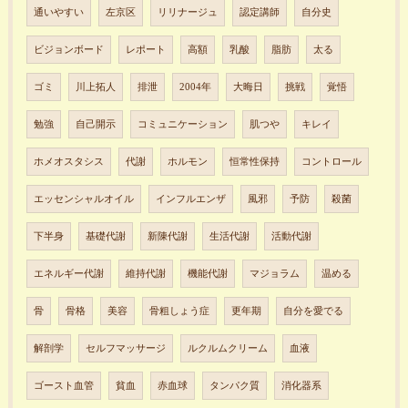
通いやすい
左京区
リリナージュ
認定講師
自分史
ビジョンボード
レポート
高額
乳酸
脂肪
太る
ゴミ
川上拓人
排泄
2004年
大晦日
挑戦
覚悟
勉強
自己開示
コミュニケーション
肌つや
キレイ
ホメオスタシス
代謝
ホルモン
恒常性保持
コントロール
エッセンシャルオイル
インフルエンザ
風邪
予防
殺菌
下半身
基礎代謝
新陳代謝
生活代謝
活動代謝
エネルギー代謝
維持代謝
機能代謝
マジョラム
温める
骨
骨格
美容
骨粗しょう症
更年期
自分を愛でる
解剖学
セルフマッサージ
ルクルムクリーム
血液
ゴースト血管
貧血
赤血球
タンパク質
消化器系