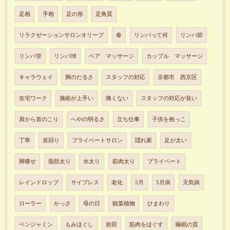
足相
手相
足の形
足角質
リラクゼーションサロンオリーブ
春
リンパって何
リンパ節
リンパ管
リンパ球
ペア マッサージ
カップル マッサージ
キャラウェイ
脚のだるさ
スタッフの対応
京都市 西京区
在宅ワーク
施術が上手い
痛くない
スタッフの対応が良い
肩から首のこり
へやの明るさ
立ち仕事
子供を抱っこ
丁寧
首回り
プライベートサロン
隠れ家
足が太い
脚痩せ
脂肪太り
水太り
筋肉太り
プライベート
レインドロップ
サイプレス
老化
5月
5月病
天気病
ローラー
かっさ
母の日
観葉植物
ひまわり
ベンジャミン
もみほぐし
前田
筋肉をほぐす
睡眠の質