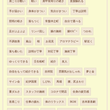
肩こりが酷い
軽い
肩甲骨周りの硬さ
直接触れる
手が温かい
身体がきつい
気分がきつい
丁寧は説明
照明の暗さ
落ちつく
常盤仲之町
自分で選べる
足がぶよぶよ
リンパ流し
腸の施術
腸ｾﾗﾋﾟｰ
つかれ
不調改善
嵐山
桜
お花見
アロマテラピー
駅近く
落ち着いた
説明が丁寧
対応丁寧
施術丁寧
ゆっくりできる
壬生桧町
紹介
友人
自信をもって紹介できる
吉祥院
雰囲気がおしゃれ
夢と金
サイン会
紀伊国屋
しびれ
馬場
腰、尻まわり
重ダルさ
スタッフの施術
コロナで閉店
全身の疲労感
首肩こり
仕事の疲れ
体のリラックス
BGM
吉本新喜劇