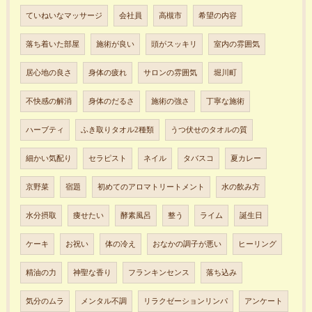
ていねいなマッサージ
会社員
高槻市
希望の内容
落ち着いた部屋
施術が良い
頭がスッキリ
室内の雰囲気
居心地の良さ
身体の疲れ
サロンの雰囲気
堀川町
不快感の解消
身体のだるさ
施術の強さ
丁寧な施術
ハーブティ
ふき取りタオル2種類
うつ伏せのタオルの質
細かい気配り
セラピスト
ネイル
タバスコ
夏カレー
京野菜
宿題
初めてのアロマトリートメント
水の飲み方
水分摂取
痩せたい
酵素風呂
整う
ライム
誕生日
ケーキ
お祝い
体の冷え
おなかの調子が悪い
ヒーリング
精油の力
神聖な香り
フランキンセンス
落ち込み
気分のムラ
メンタル不調
リラクゼーションリンパ
アンケート