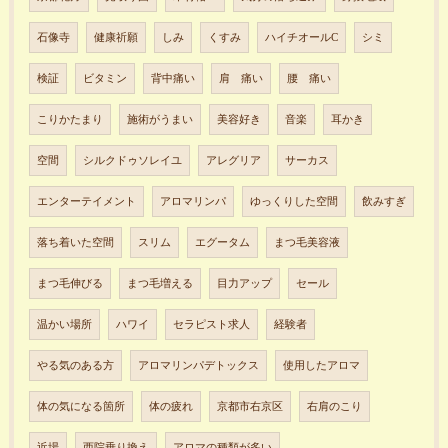
石像寺
健康祈願
しみ
くすみ
ハイチオールC
シミ
検証
ビタミン
背中痛い
肩 痛い
腰 痛い
こりかたまり
施術がうまい
美容好き
音楽
耳かき
空間
シルクドゥソレイユ
アレグリア
サーカス
エンターテイメント
アロマリンパ
ゆっくりした空間
飲みすぎ
落ち着いた空間
スリム
エグータム
まつ毛美容液
まつ毛伸びる
まつ毛増える
目力アップ
セール
温かい場所
ハワイ
セラピスト求人
経験者
やる気のある方
アロマリンパデトックス
使用したアロマ
体の気になる箇所
体の疲れ
京都市右京区
右肩のこり
近場
西院乗り換え
アロマの種類が多い