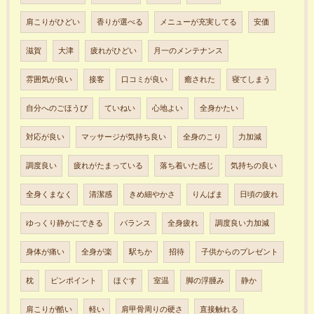
肩こりがひどい
香りが選べる
メニューが充実してる
安価
滋賀
大津
疲れがひどい
月一のメンテナンス
雰囲気が良い
接客
口コミが良い
癒された
寝てしまう
自分へのごほうび
ていねい
心地よい
全身かたい
対応が良い
マッサージが気持ち良い
全身のこり
力加減
調度良い
疲れがたまっている
落ち着いた感じ
気持ちの良い
全身くまなく
清潔感
きめ細やかさ
りんぱま
日頃の疲れ
ゆっくり静かにできる
バランス
全身疲れ
調度良い力加減
身体が痛い
全身が楽
駅ちか
招待
子供からのプレゼント
枕
ピンポイント
ほぐす
室温
脚の浮腫み
静か
肩こりが酷い
軽い
肩甲骨周りの硬さ
直接触れる