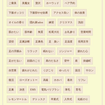
ご褒美
美魔女
贅沢
ホーウッド
ペア予約
下腹ポッコリ
下腹部やせ効果
アクセス良い
体の改善
オイルの香り
隠れ家salon
練習
クリスマス
洗顔
肌かたい
肌年齢
角質
松尾大社
お礼参り
営業時間
貸切
足裏診断
足裏色
足 臭い
足温度
長岡京市
足の浮腫み
リラック
眠れない
ジンジャー
疲れた心
足がだるい
顔面のこり
肩のだるさ
背中
肩
掛越町
自営業
疲れがとれた
くびこり
ゆったり
温活
サロン
復活
ローズオットー
高級
ホホバ
着衣
リフレ
足裏
決意
EMS
電気バリブラシ
薄毛
育毛
レモンマートル
デトッスク
卒業式
入学式
化粧のり