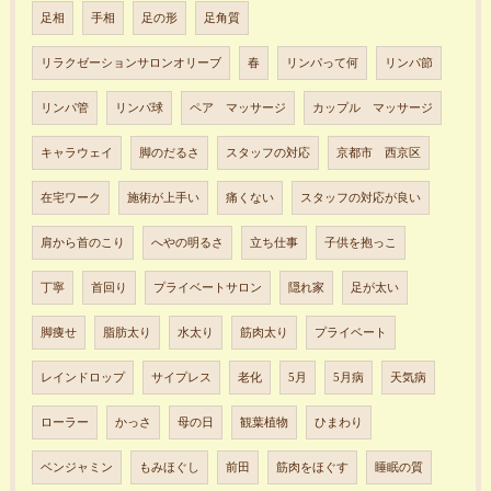
足相
手相
足の形
足角質
リラクゼーションサロンオリーブ
春
リンパって何
リンパ節
リンパ管
リンパ球
ペア マッサージ
カップル マッサージ
キャラウェイ
脚のだるさ
スタッフの対応
京都市 西京区
在宅ワーク
施術が上手い
痛くない
スタッフの対応が良い
肩から首のこり
へやの明るさ
立ち仕事
子供を抱っこ
丁寧
首回り
プライベートサロン
隠れ家
足が太い
脚痩せ
脂肪太り
水太り
筋肉太り
プライベート
レインドロップ
サイプレス
老化
5月
5月病
天気病
ローラー
かっさ
母の日
観葉植物
ひまわり
ベンジャミン
もみほぐし
前田
筋肉をほぐす
睡眠の質