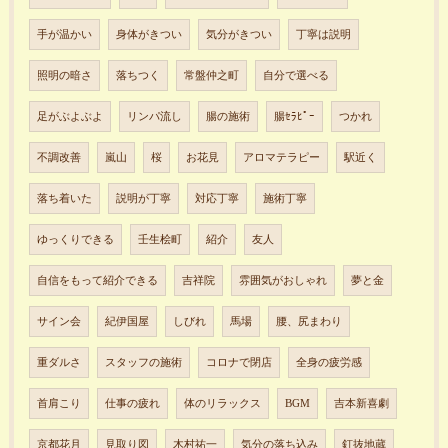
手が温かい
身体がきつい
気分がきつい
丁寧は説明
照明の暗さ
落ちつく
常盤仲之町
自分で選べる
足がぶよぶよ
リンパ流し
腸の施術
腸ｾﾗﾋﾟｰ
つかれ
不調改善
嵐山
桜
お花見
アロマテラピー
駅近く
落ち着いた
説明が丁寧
対応丁寧
施術丁寧
ゆっくりできる
壬生桧町
紹介
友人
自信をもって紹介できる
吉祥院
雰囲気がおしゃれ
夢と金
サイン会
紀伊国屋
しびれ
馬場
腰、尻まわり
重ダルさ
スタッフの施術
コロナで閉店
全身の疲労感
首肩こり
仕事の疲れ
体のリラックス
BGM
吉本新喜劇
京都花月
見取り図
木村祐一
気分の落ち込み
釘抜地蔵