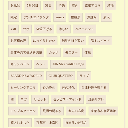
お風呂
5月30日
31日
予約
空き
京都アロマ
精油
限定
アンチエイジング
aroma
柑橘系
浮腫み
新人
staff
ツボ
体温下げる
涼しい
ペパーミント
お客様の声
ゆっくりしたい
照明がほど良い
話すスピード
身体を見て強さを調整
カッサ
モニター
体験
キャンペーン
ヘッド
JUN SKY WAKKER(S)
BRAND NEW WORLD
CLUB QUATTRO
ライブ
ヒーリングアロマ
心の浄化
体の浄化
自律神経を整える
猫
ヨガ
リセット
セラピストマインド
足裏リフレ
トリプルクーポン
照明の明るさ
室内の温度
京都市右京区嵯峨
癒されました
京都市 上京区
首周りのだるさ