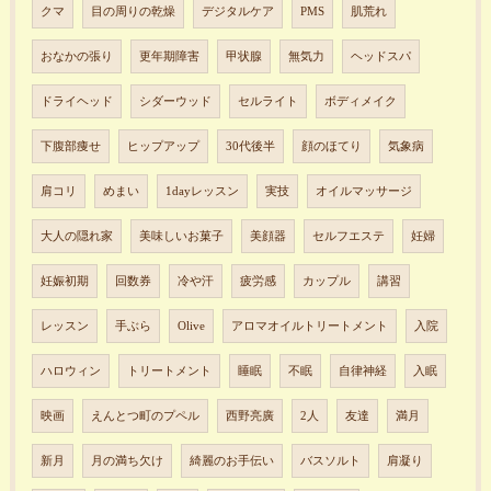
クマ
目の周りの乾燥
デジタルケア
PMS
肌荒れ
おなかの張り
更年期障害
甲状腺
無気力
ヘッドスパ
ドライヘッド
シダーウッド
セルライト
ボディメイク
下腹部痩せ
ヒップアップ
30代後半
顔のほてり
気象病
肩コリ
めまい
1dayレッスン
実技
オイルマッサージ
大人の隠れ家
美味しいお菓子
美顔器
セルフエステ
妊婦
妊娠初期
回数券
冷や汗
疲労感
カップル
講習
レッスン
手ぶら
Olive
アロマオイルトリートメント
入院
ハロウィン
トリートメント
睡眠
不眠
自律神経
入眠
映画
えんとつ町のプペル
西野亮廣
2人
友達
満月
新月
月の満ち欠け
綺麗のお手伝い
バスソルト
肩凝り