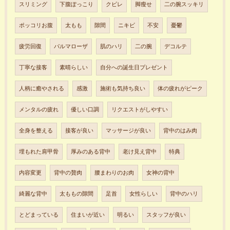
スリミング
下腹ぽっこり
クビレ
脚瘦せ
二の腕スッキリ
ポッコリお腹
太もも
隙間
ニキビ
不安
憂鬱
疲労回復
パルマローザ
肌のハリ
二の腕
デコルテ
丁寧な接客
素晴らしい
自分への誕生日プレゼント
人柄に癒やされる
感激
施術も気持ち良い
体の疲れがピーク
メンタルの疲れ
優しい口調
リクエストがしやすい
全身を整える
接客が良い
マッサージが良い
背中のはみ肉
埋もれた肩甲骨
厚みのある背中
老け見え背中
特典
内容変更
背中の贅肉
腰まわりのお肉
女神の背中
綺麗な背中
太ももの隙間
足首
女性らしい
背中のハリ
とどまっている
住まいが近い
明るい
スタッフが良い