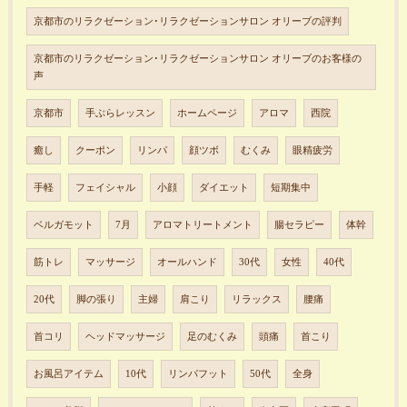
京都市のリラクゼーション･リラクゼーションサロン オリーブの評判
京都市のリラクゼーション･リラクゼーションサロン オリーブのお客様の
声
京都市
手ぶらレッスン
ホームページ
アロマ
西院
癒し
クーポン
リンパ
顔ツボ
むくみ
眼精疲労
手軽
フェイシャル
小顔
ダイエット
短期集中
ベルガモット
7月
アロマトリートメント
腸セラピー
体幹
筋トレ
マッサージ
オールハンド
30代
女性
40代
20代
脚の張り
主婦
肩こり
リラックス
腰痛
首コリ
ヘッドマッサージ
足のむくみ
頭痛
首こり
お風呂アイテム
10代
リンパフット
50代
全身