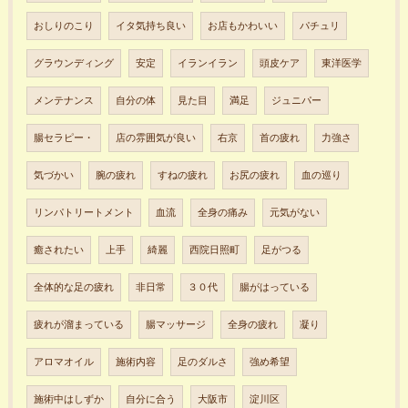
おしりのこり
イタ気持ち良い
お店もかわいい
パチュリ
グラウンディング
安定
イランイラン
頭皮ケア
東洋医学
メンテナンス
自分の体
見た目
満足
ジュニパー
腸セラピー・
店の雰囲気が良い
右京
首の疲れ
力強さ
気づかい
腕の疲れ
すねの疲れ
お尻の疲れ
血の巡り
リンパトリートメント
血流
全身の痛み
元気がない
癒されたい
上手
綺麗
西院日照町
足がつる
全体的な足の疲れ
非日常
３０代
腸がはっている
疲れが溜まっている
腸マッサージ
全身の疲れ
凝り
アロマオイル
施術内容
足のダルさ
強め希望
施術中はしずか
自分に合う
大阪市
淀川区