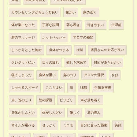
カウンセリングがちょうど良い
暖かい
家の近く
体が楽になった
丁寧な説明
落ち着き
行きやすい
生理前
脚のマッサージ
ホットペッパー
アロマの種類
しっかりとした施術
身体がつまる
症状
店員さんの対応が良い
クレジット払い
日々の疲れ
癒しを求めて
対応があたたかい
寝てしまった
身体が重い
肩のコリ
アロマの選択
さお
しゃべるスピード
ここちよい
咳
喘息
生殖器疾患
肩、首のこり
院の課題
ピリピリ
声が落ち着く
身体がしんどい
体がしんどい
優しく
肩の痛み
オイルが選べる
せっかく
ミニモ
自分に合った施術
笑顔