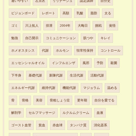
通いやすい
左京区
リリナージュ
認定講師
自分史
ビジョンボード
レポート
高額
乳酸
脂肪
太る
ゴミ
川上拓人
排泄
2004年
大晦日
挑戦
覚悟
勉強
自己開示
コミュニケーション
肌つや
キレイ
ホメオスタシス
代謝
ホルモン
恒常性保持
コントロール
エッセンシャルオイル
インフルエンザ
風邪
予防
殺菌
下半身
基礎代謝
新陳代謝
生活代謝
活動代謝
エネルギー代謝
維持代謝
機能代謝
マジョラム
温める
骨
骨格
美容
骨粗しょう症
更年期
自分を愛でる
解剖学
セルフマッサージ
ルクルムクリーム
血液
ゴースト血管
貧血
赤血球
タンパク質
消化器系