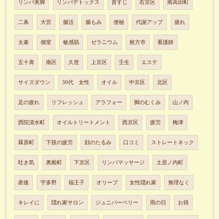
リンパ美脚
リンパデトックス
首すじ
右京区
南高田町
二条
大宮
腸活
腸もみ
便秘
代謝アップ
疲れ
太秦
個室
敏感肌
ゼラニウム
枚方市
看護師
五十肩
南区
久世
上京区
壬生
エステ
サイズダウン
30代 女性
オイル
中京区
北区
足の疲れ
リフレッシュ
アラフォー
脚のむくみ
山ノ内
西院清水町
オイルトリートメント
西京区
疲労
梅津
罧原町
下肢の疲労
顔のたるみ
口コミ
ストレートネック
吐き気
奥殿町
下京区
リンパマッサージ
土居ノ内町
産後
宇多野
福王子
オリーブ
女性隠れ家
無理なく
キレイに
隠れ家サロン
ジュニパーベリー
雨の日
お得