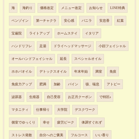
海
海釣り
価格改定
メニュー改定
お知らせ
LINE特典
ベンゾイン
第一チャクラ
安心感
バニラ
安息香
紅葉
宝厳院
ライトアップ
ホームステイ
イタリア
ハンドリフレ
足湯
ドライヘッドマッサージ
小顔フェイシャル
オールハンドフェイシャル
延長
スペシャルオイル
ホホバオイル
デトックスオイル
年末年始
満室
免疫
免疫力アップ
肥満
加齢
パイン
咳、喘息
アトピー
泌尿器
生殖器
自己受容
お正月クーポン
で特区s
マタニティ
仕事帰り
大学院
デスクワーク
個室でゆっくり
幸せ
疲労ピーク
体調すぐれず
ストレス発散
自分へのご褒美
フルコース
いい香り