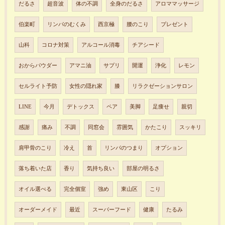
だるさ
超音波
体の不調
全身のだるさ
アロママッサージ
伯楽町
リンパのむくみ
西京極
腰のこり
プレゼント
山科
コロナ対策
アルコール消毒
チアシード
おからパウダー
アマニ油
サプリ
開運
浄化
レモン
セルライト予防
女性の隠れ家
膝
リラクゼーションサロン
LINE
今月
デトックス
ペア
美脚
足痩せ
親切
感謝
痛み
不調
同窓会
雰囲気
かたこり
スッキリ
肩甲骨のこり
冷え
首
リンパのつまり
オプション
落ち着いた店
香り
気持ち良い
部屋の明るさ
オイル選べる
完全個室
強め
東山区
こり
オーダーメイド
最近
スーパーフード
健康
たるみ