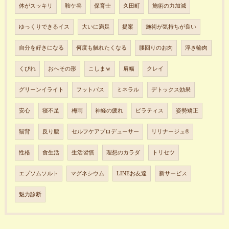
体がスッキリ
鞍ケ谷
保育士
久田町
施術の力加減
ゆっくりできるイス
大いに満足
提案
施術が気持ちが良い
自分を好きになる
何度も触れたくなる
腰回りのお肉
浮き輪肉
くびれ
おへその形
こしまｗ
肩幅
クレイ
グリーンイライト
フットバス
ミネラル
デトックス効果
安心
寝不足
梅雨
神経の疲れ
ピラティス
姿勢矯正
猫背
反り腰
セルフケアプロデューサー
リリナージュ®︎
性格
食生活
生活習慣
理想のカラダ
トリセツ
エプソムソルト
マグネシウム
LINEお友達
新サービス
魅力診断