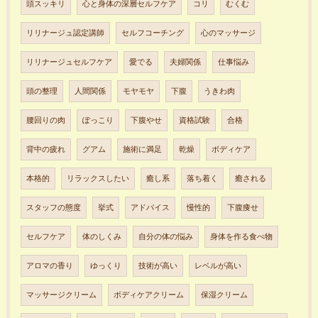
頭スッキリ
心と身体の深層セルフケア
コリ
むくむ
リリナージュ認定講師
セルフコーチング
心のマッサージ
リリナージュセルフケア
愛でる
夫婦関係
仕事悩み
頭の整理
人間関係
モヤモヤ
下腹
うきわ肉
腰回りの肉
ぽっこり
下腹やせ
資格試験
合格
背中の疲れ
グアム
施術に満足
乾燥
ボディケア
本格的
リラックスしたい
癒し系
落ち着く
癒される
スタッフの態度
挙式
アドバイス
慢性的
下腹痩せ
セルフケア
体のしくみ
自分の体の悩み
身体を作る食べ物
アロマの香り
ゆっくり
技術が高い
レベルが高い
マッサージクリーム
ボディケアクリーム
保湿クリーム