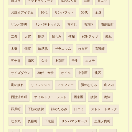
首コリ
ヘッドマッサージ
足のむくみ
頭痛
首こり
お風呂アイテム
10代
リンパフット
50代
全身
リンパ美脚
リンパデトックス
首すじ
右京区
南高田町
二条
大宮
腸活
腸もみ
便秘
代謝アップ
疲れ
太秦
個室
敏感肌
ゼラニウム
枚方市
看護師
五十肩
南区
久世
上京区
壬生
エステ
サイズダウン
30代 女性
オイル
中京区
北区
足の疲れ
リフレッシュ
アラフォー
脚のむくみ
山ノ内
西院清水町
オイルトリートメント
西京区
疲労
梅津
罧原町
下肢の疲労
顔のたるみ
口コミ
ストレートネック
吐き気
奥殿町
下京区
リンパマッサージ
土居ノ内町