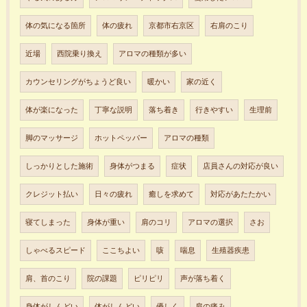
体の気になる箇所
体の疲れ
京都市右京区
右肩のこり
近場
西院乗り換え
アロマの種類が多い
カウンセリングがちょうど良い
暖かい
家の近く
体が楽になった
丁寧な説明
落ち着き
行きやすい
生理前
脚のマッサージ
ホットペッパー
アロマの種類
しっかりとした施術
身体がつまる
症状
店員さんの対応が良い
クレジット払い
日々の疲れ
癒しを求めて
対応があたたかい
寝てしまった
身体が重い
肩のコリ
アロマの選択
さお
しゃべるスピード
ここちよい
咳
喘息
生殖器疾患
肩、首のこり
院の課題
ピリピリ
声が落ち着く
身体がしんどい
体がしんどい
優しく
肩の痛み