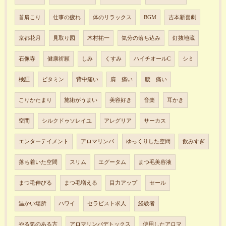
首肩こり
仕事の疲れ
体のリラックス
BGM
吉本新喜劇
京都花月
見取り図
木村祐一
気分の落ち込み
釘抜地蔵
石像寺
健康祈願
しみ
くすみ
ハイチオールC
シミ
検証
ビタミン
背中痛い
肩 痛い
腰 痛い
こりかたまり
施術がうまい
美容好き
音楽
耳かき
空間
シルクドゥソレイユ
アレグリア
サーカス
エンターテイメント
アロマリンパ
ゆっくりした空間
飲みすぎ
落ち着いた空間
スリム
エグータム
まつ毛美容液
まつ毛伸びる
まつ毛増える
目力アップ
セール
温かい場所
ハワイ
セラピスト求人
経験者
やる気のある方
アロマリンパデトックス
使用したアロマ