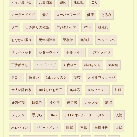
オイル選べる
完全個室
強め
東山区
こり
オーダーメイド
最近
スーパーフード
健康
たるみ
クマ
目の周りの乾燥
デジタルケア
PMS
肌荒れ
おなかの張り
更年期障害
甲状腺
無気力
ヘッドスパ
ドライヘッド
シダーウッド
セルライト
ボディメイク
下腹部痩せ
ヒップアップ
30代後半
顔のほてり
気象病
肩コリ
めまい
1dayレッスン
実技
オイルマッサージ
大人の隠れ家
美味しいお菓子
美顔器
セルフエステ
妊婦
妊娠初期
回数券
冷や汗
疲労感
カップル
講習
レッスン
手ぶら
Olive
アロマオイルトリートメント
入院
ハロウィン
トリートメント
睡眠
不眠
自律神経
入眠