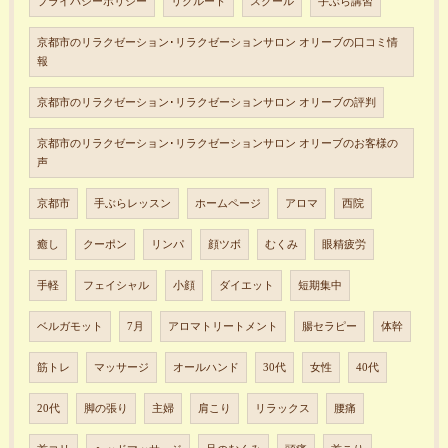
プライバシーポリシー
リクルート
スクール
手ぶら講習
京都市のリラクゼーション･リラクゼーションサロン オリーブの口コミ情
報
京都市のリラクゼーション･リラクゼーションサロン オリーブの評判
京都市のリラクゼーション･リラクゼーションサロン オリーブのお客様の
声
京都市
手ぶらレッスン
ホームページ
アロマ
西院
癒し
クーポン
リンパ
顔ツボ
むくみ
眼精疲労
手軽
フェイシャル
小顔
ダイエット
短期集中
ベルガモット
7月
アロマトリートメント
腸セラピー
体幹
筋トレ
マッサージ
オールハンド
30代
女性
40代
20代
脚の張り
主婦
肩こり
リラックス
腰痛