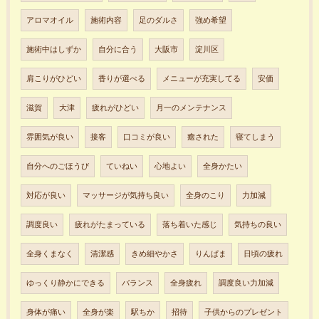
アロマオイル
施術内容
足のダルさ
強め希望
施術中はしずか
自分に合う
大阪市
淀川区
肩こりがひどい
香りが選べる
メニューが充実してる
安価
滋賀
大津
疲れがひどい
月一のメンテナンス
雰囲気が良い
接客
口コミが良い
癒された
寝てしまう
自分へのごほうび
ていねい
心地よい
全身かたい
対応が良い
マッサージが気持ち良い
全身のこり
力加減
調度良い
疲れがたまっている
落ち着いた感じ
気持ちの良い
全身くまなく
清潔感
きめ細やかさ
りんぱま
日頃の疲れ
ゆっくり静かにできる
バランス
全身疲れ
調度良い力加減
身体が痛い
全身が楽
駅ちか
招待
子供からのプレゼント