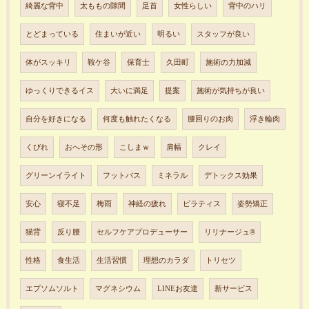
綺麗な背中
太ももの隙間
足首
女性らしい
背中のハリ
とどまっている
住まいが近い
明るい
スタッフが良い
体がスッキリ
鞍ケ谷
保育士
久田町
施術の力加減
ゆっくりできるイス
大いに満足
提案
施術が気持ちが良い
自分を好きになる
何度も触れたくなる
腰回りのお肉
浮き輪肉
くびれ
おへその形
こしまｗ
肩幅
クレイ
グリーンイライト
フットバス
ミネラル
デトックス効果
安心
寝不足
梅雨
神経の疲れ
ピラティス
姿勢矯正
猫背
反り腰
セルフケアプロデューサー
リリナージュ®︎
性格
食生活
生活習慣
理想のカラダ
トリセツ
エプソムソルト
マグネシウム
LINEお友達
新サービス