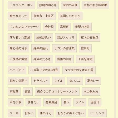
トリプルクーポン
照明の明るさ
室内の温度
京都市右京区嵯峨
癒されました
京都市 上京区
首周りのだるさ
ていねいなマッサージ
会社員
高槻市
希望の内容
落ち着いた部屋
施術が良い
頭がスッキリ
室内の雰囲気
居心地の良さ
身体の疲れ
サロンの雰囲気
堀川町
不快感の解消
身体のだるさ
施術の強さ
丁寧な施術
ハーブティ
ふき取りタオル2種類
うつ伏せのタオルの質
細かい気配り
セラピスト
ネイル
タバスコ
夏カレー
京野菜
宿題
初めてのアロマトリートメント
水の飲み方
水分摂取
痩せたい
酵素風呂
整う
ライム
誕生日
ケーキ
お祝い
体の冷え
おなかの調子が悪い
ヒーリング