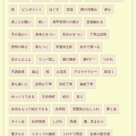
枕
ピンポイント
ほぐす
室温
脚の浮腫み
静か
肩こりが酷い
軽い
肩甲骨周りの硬さ
直接触れる
手が温かい
身体がきつい
気分がきつい
丁寧は説明
照明の暗さ
落ちつく
常盤仲之町
自分で選べる
足がぶよぶよ
リンパ流し
腸の施術
腸ｾﾗﾋﾟｰ
つかれ
不調改善
嵐山
桜
お花見
アロマテラピー
駅近く
落ち着いた
説明が丁寧
対応丁寧
施術丁寧
ゆっくりできる
壬生桧町
紹介
友人
自信をもって紹介できる
吉祥院
雰囲気がおしゃれ
夢と金
サイン会
紀伊国屋
しびれ
馬場
腰、尻まわり
重ダルさ
スタッフの施術
コロナで閉店
全身の疲労感