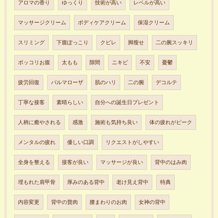
アロマの香り
ゆっくり
技術が高い
レベルが高い
マッサージクリーム
ボディケアクリーム
保湿クリーム
スリミング
下腹ぽっこり
クビレ
脚瘦せ
二の腕スッキリ
ポッコリお腹
太もも
隙間
ニキビ
不安
憂鬱
疲労回復
パルマローザ
肌のハリ
二の腕
デコルテ
丁寧な接客
素晴らしい
自分への誕生日プレゼント
人柄に癒やされる
感激
施術も気持ち良い
体の疲れがピーク
メンタルの疲れ
優しい口調
リクエストがしやすい
全身を整える
接客が良い
マッサージが良い
背中のはみ肉
埋もれた肩甲骨
厚みのある背中
老け見え背中
特典
内容変更
背中の贅肉
腰まわりのお肉
女神の背中