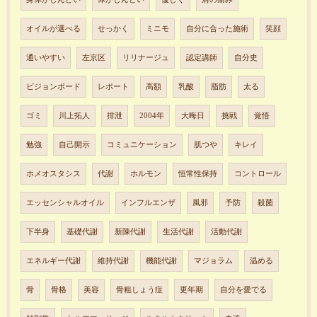
オイルが選べる
せっかく
ミニモ
自分に合った施術
笑顔
通いやすい
左京区
リリナージュ
認定講師
自分史
ビジョンボード
レポート
高額
乳酸
脂肪
太る
ゴミ
川上拓人
排泄
2004年
大晦日
挑戦
覚悟
勉強
自己開示
コミュニケーション
肌つや
キレイ
ホメオスタシス
代謝
ホルモン
恒常性保持
コントロール
エッセンシャルオイル
インフルエンザ
風邪
予防
殺菌
下半身
基礎代謝
新陳代謝
生活代謝
活動代謝
エネルギー代謝
維持代謝
機能代謝
マジョラム
温める
骨
骨格
美容
骨粗しょう症
更年期
自分を愛でる