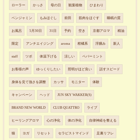
ローラー
かっさ
母の日
観葉植物
ひまわり
ベンジャミン
もみほぐし
前田
筋肉をほぐす
睡眠の質
お風呂
5月30日
31日
予約
空き
京都アロマ
精油
限定
アンチエイジング
aroma
柑橘系
浮腫み
新人
staff
ツボ
体温下げる
涼しい
ペパーミント
お客様の声
ゆっくりしたい
照明がほど良い
話すスピード
身体を見て強さを調整
カッサ
モニター
体験
キャンペーン
ヘッド
JUN SKY WAKKER(S)
BRAND NEW WORLD
CLUB QUATTRO
ライブ
ヒーリングアロマ
心の浄化
体の浄化
自律神経を整える
猫
ヨガ
リセット
セラピストマインド
足裏リフレ