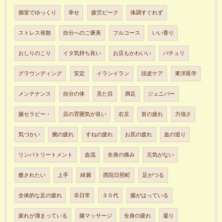
個室でゆっくり
幸せ
疲労ピーク
体調すぐれず
ストレス発散
自分へのご褒美
フルコース
いい香り
おしりのこり
イタ気持ち良い
お店もかわいい
パチュリ
グラウンディング
安定
イランイラン
頭皮ケア
東洋医学
メンテナンス
自分の体
見た目
満足
ジュニパー
腸セラピー・
店の雰囲気が良い
右京
首の疲れ
力強さ
気づかい
腕の疲れ
すねの疲れ
お尻の疲れ
血の巡り
リンパトリートメント
血流
全身の痛み
元気がない
癒されたい
上手
綺麗
西院日照町
足がつる
全体的な足の疲れ
非日常
３０代
腸がはっている
疲れが溜まっている
腸マッサージ
全身の疲れ
凝り