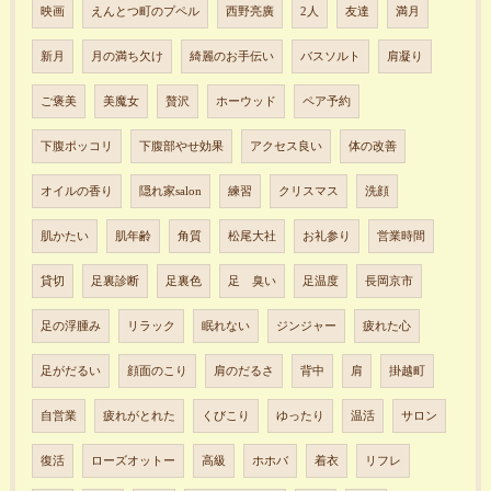
映画
えんとつ町のプペル
西野亮廣
2人
友達
満月
新月
月の満ち欠け
綺麗のお手伝い
バスソルト
肩凝り
ご褒美
美魔女
贅沢
ホーウッド
ペア予約
下腹ポッコリ
下腹部やせ効果
アクセス良い
体の改善
オイルの香り
隠れ家salon
練習
クリスマス
洗顔
肌かたい
肌年齢
角質
松尾大社
お礼参り
営業時間
貸切
足裏診断
足裏色
足 臭い
足温度
長岡京市
足の浮腫み
リラック
眠れない
ジンジャー
疲れた心
足がだるい
顔面のこり
肩のだるさ
背中
肩
掛越町
自営業
疲れがとれた
くびこり
ゆったり
温活
サロン
復活
ローズオットー
高級
ホホバ
着衣
リフレ