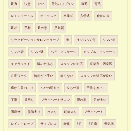
足裏
決意
EMS
電気バリブラシ
薄毛
育毛
レモンマートル
デトッスク
卒業式
入学式
化粧のり
足相
手相
足の形
足角質
リラクゼーションサロンオリーブ
春
リンパって何
リンパ節
リンパ管
リンパ球
ペア マッサージ
カップル マッサージ
キャラウェイ
脚のだるさ
スタッフの対応
京都市 西京区
在宅ワーク
施術が上手い
痛くない
スタッフの対応が良い
肩から首のこり
へやの明るさ
立ち仕事
子供を抱っこ
丁寧
首回り
プライベートサロン
隠れ家
足が太い
脚痩せ
脂肪太り
水太り
筋肉太り
プライベート
レインドロップ
サイプレス
老化
5月
5月病
天気病