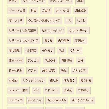
解剖学
セルフマッサージ
ルクルムクリーム
血液
ゴースト血管
貧血
赤血球
タンパク質
消化器系
頭スッキリ
心と身体の深層セルフケア
コリ
むくむ
リリナージュ認定講師
セルフコーチング
心のマッサージ
リリナージュセルフケア
愛でる
夫婦関係
仕事悩み
頭の整理
人間関係
モヤモヤ
下腹
うきわ肉
腰回りの肉
ぽっこり
下腹やせ
資格試験
合格
背中の疲れ
グアム
施術に満足
乾燥
ボディケア
本格的
リラックスしたい
癒し系
落ち着く
癒される
スタッフの態度
挙式
アドバイス
慢性的
下腹痩せ
セルフケア
体のしくみ
自分の体の悩み
身体を作る食べ物