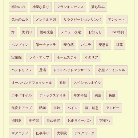
精油の力
神聖な香り
フランキンセンス
落ち込み
気分のムラ
メンタル不調
リラクゼーションリンパ
アンケート
海
海釣り
価格改定
メニュー改定
お知らせ
LINE特典
ベンゾイン
第一チャクラ
安心感
バニラ
安息香
紅葉
宝厳院
ライトアップ
ホームステイ
イタリア
ハンドリフレ
足湯
ドライヘッドマッサージ
小顔フェイシャル
オールハンドフェイシャル
延長
スペシャルオイル
ホホバオイル
デトックスオイル
年末年始
満室
免疫
免疫力アップ
肥満
加齢
パイン
咳、喘息
アトピー
泌尿器
生殖器
自己受容
お正月クーポン
で特区s
マタニティ
仕事帰り
大学院
デスクワーク