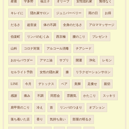
産後
宇多野
福王子
オリーブ
女性隠れ家
無理なく
キレイに
隠れ家サロン
ジュニパーベリー
雨の日
お得
だるさ
超音波
体の不調
全身のだるさ
アロママッサージ
伯楽町
リンパのむくみ
西京極
腰のこり
プレゼント
山科
コロナ対策
アルコール消毒
チアシード
おからパウダー
アマニ油
サプリ
開運
浄化
レモン
セルライト予防
女性の隠れ家
膝
リラクゼーションサロン
LINE
今月
デトックス
ペア
美脚
足痩せ
親切
感謝
痛み
不調
同窓会
雰囲気
かたこり
スッキリ
肩甲骨のこり
冷え
首
リンパのつまり
オプション
落ち着いた店
香り
気持ち良い
部屋の明るさ